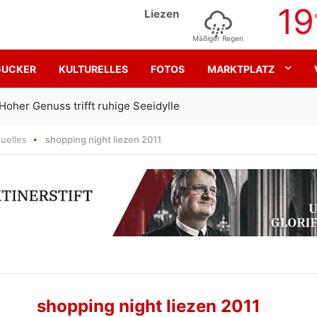
19
Liezen
Mäßiger Regen
GUCKER
KULTURELLES
FOTOS
MARKTPLATZ
Gemeinsam für den SK Sturm
uelles
shopping night liezen 2011
shopping night liezen 2011