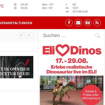
°C
03:48
Max : 19
92
°C
°C
18:29
Min : 19
1021
W 0.98 km/h
VERANSTALTUNGEN
Stehbeisl Stainach Öffnungszeiten