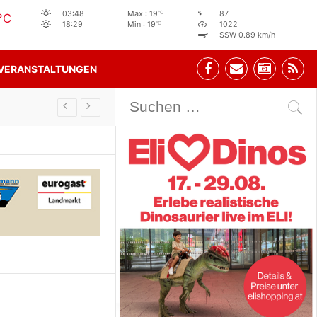
°C
03:48
Max : 19
87
°C
°C
18:29
Min : 19
1022
SSW 0.89 km/h
VERANSTALTUNGEN
Stehbe