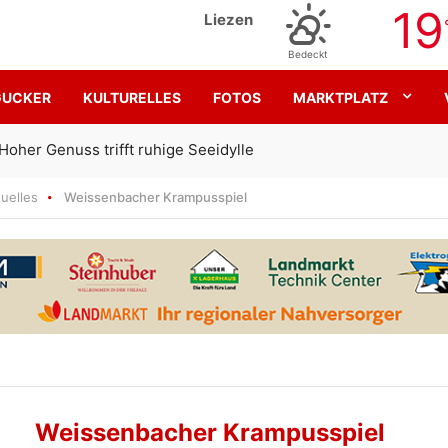
19
Liezen
Bedeckt
GUCKER
KULTURELLES
FOTOS
MARKTPLATZ
Gemeinsam für den SK Sturm
uelles
Weissenbacher Krampusspiel
Weissenbacher Krampusspiel