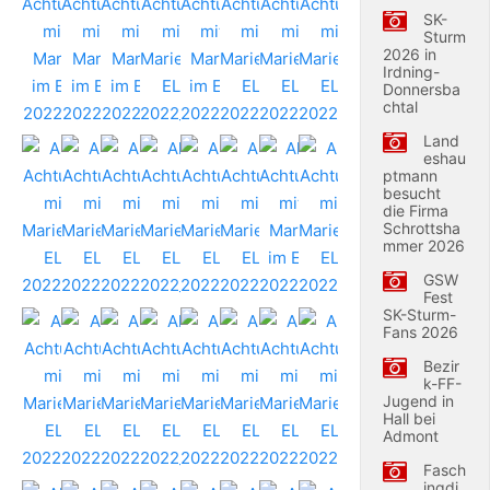
SK-
Sturm
2026 in
Irdning-
Donnersba
chtal
Land
eshau
ptmann
besucht
die Firma
Schrottsha
mmer 2026
GSW
Fest
SK-Sturm-
Fans 2026
Bezir
k-FF-
Jugend in
Hall bei
Admont
Fasch
ingdi