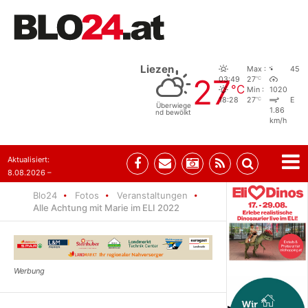
Liezen
Max :
45
27
°C
03:49
27
°C
Min :
1020
°C
18:28
27
E
Überwiege
1.86
nd bewölkt
km/h
Aktualisiert:
8.08.2026 –
07:35
Blo24
Fotos
Veranstaltungen
Alle Achtung mit Marie im ELI 2022