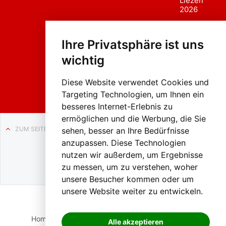
Liezen
2026
Fasc
hing
Ihre Privatsphäre ist uns
sumzug
2026
wichtig
Weissenb
ach in
Liezen
Diese Website verwendet Cookies und
Targeting Technologien, um Ihnen ein
besseres Internet-Erlebnis zu
ermöglichen und die Werbung, die Sie
ZUM SEITENANFANG
sehen, besser an Ihre Bedürfnisse
anzupassen. Diese Technologien
Auf BLO24.at werben?
nutzen wir außerdem, um Ergebnisse
+43 (0)664 2226600
zu messen, um zu verstehen, woher
unsere Besucher kommen oder um
unsere Website weiter zu entwickeln.
Home
Suche
Login
Impressum
Datenschutz
Alle akzeptieren