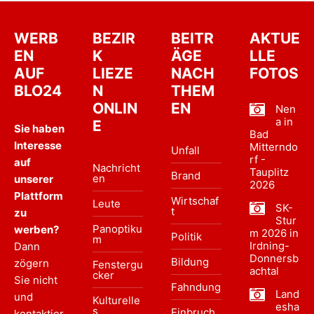
WERB
BEZIR
BEITR
AKTUE
EN
K
ÄGE
LLE
AUF
LIEZE
NACH
FOTOS
BLO24
N
THEM
ONLIN
EN
Nen
a in
E
Sie haben
Bad
Interesse
Mitterndo
Unfall
rf -
auf
Nachricht
Tauplitz
Brand
en
unserer
2026
Plattform
Wirtschaf
Leute
SK-
t
zu
Stur
Panoptiku
werben?
m 2026 in
Politik
m
Irdning-
Dann
Donnersb
Bildung
zögern
Fenstergu
achtal
cker
Sie nicht
Fahndung
Land
und
Kulturelle
esha
s
Einbruch
kontaktier