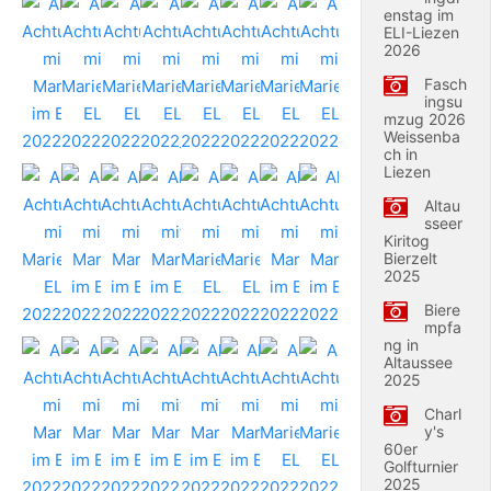
enstag im
ELI-Liezen
2026
Fasch
ingsu
mzug 2026
Weissenba
ch in
Liezen
Altau
sseer
Kiritog
Bierzelt
2025
Biere
mpfa
ng in
Altaussee
2025
Charl
y's
60er
Golfturnier
2025