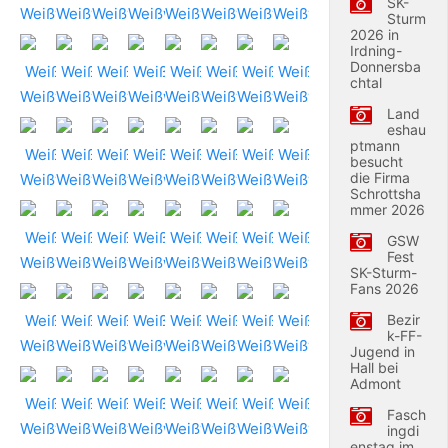
SK-
Sturm
2026 in
Irdning-
Donnersba
chtal
Land
eshau
ptmann
besucht
die Firma
Schrottsha
mmer 2026
GSW
Fest
SK-Sturm-
Fans 2026
Bezir
k-FF-
Jugend in
Hall bei
Admont
Fasch
ingdi
enstag im