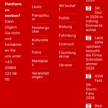
2026
Plattform
Wirtschaf
Leute
SK-
t
zu
Stur
Panoptiku
werben?
m 2026 in
Politik
m
Irdning-
Dann
Donnersb
Bildung
zögern
Fenstergu
achtal
cker
Sie nicht
Fahndung
Land
und
Kulturelle
esha
s
Einbruch
kontaktier
uptmann
en Sie
besucht
Fotos
Flüchtling
die Firma
uns unter
skrise
Schrottsh
Marktplat
+43
ammer
z
Ukraine
(0)664
2026
Veranstalt
222 66
GSW
ungen
00
.
Fest
SK-
Sturm-
Fans
2026
Bezi