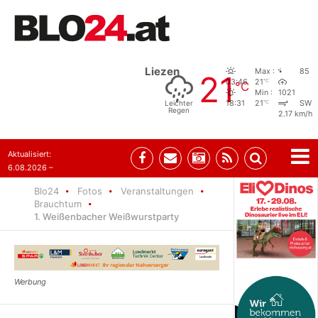
Liezen
Max :
85
21
°C
03:46
21
°C
Min :
1021
°C
Leichter
18:31
21
SW
Regen
2.17 km/h
Aktualisiert:
6.08.2026 –
10:52
Blo24
Fotos
Veranstaltungen
Brauchtum
1. Weißenbacher Weißwurstparty