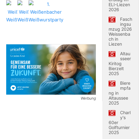
ELI-Liezen
2026
Fasch
ingsu
mzug 2026
Weissenba
ch in
Liezen
Altau
sseer
Kiritog
Bierzelt
2025
Biere
mpfa
ng in
Altaussee
Werbung
2025
Charl
y's
60er
Golfturnier
2025