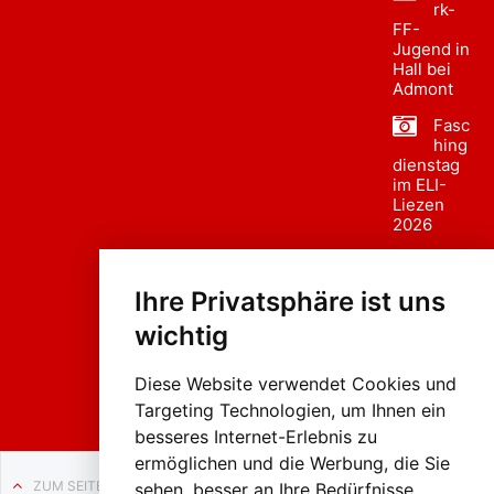
rk-
FF-
Jugend in
Hall bei
Admont
Fasc
hing
dienstag
im ELI-
Liezen
2026
Fasc
hing
Ihre Privatsphäre ist uns
sumzug
2026
wichtig
Weissenb
ach in
Liezen
Diese Website verwendet Cookies und
Targeting Technologien, um Ihnen ein
besseres Internet-Erlebnis zu
ermöglichen und die Werbung, die Sie
ZUM SEITENANFANG
sehen, besser an Ihre Bedürfnisse