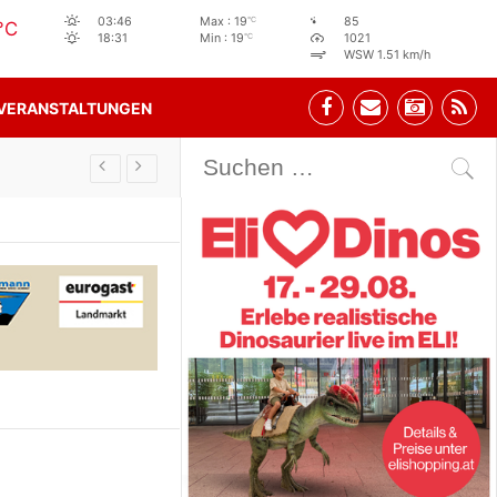
°C
03:46
Max : 19
85
°C
°C
18:31
Min : 19
1021
WSW 1.51 km/h
VERANSTALTUNGEN
Stehbeisl Stainach Öffnungszeiten