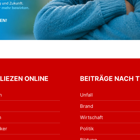
 LIEZEN ONLINE
BEITRÄGE NACH 
n
Unfall
Brand
m
Wirtschaft
ker
Politik
Bildung