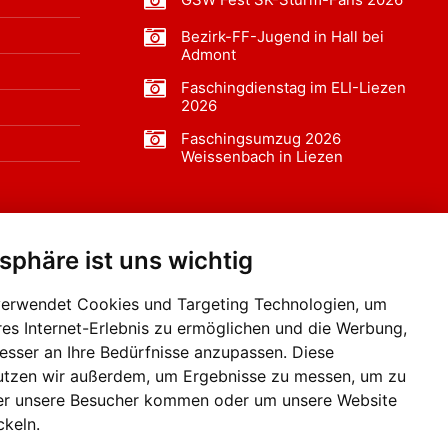
Bezirk-FF-Jugend in Hall bei
Admont
Faschingdienstag im ELI-Liezen
2026
Faschingsumzug 2026
Weissenbach in Liezen
tsphäre ist uns wichtig
f BLO24.at werben?
+43 (0)664 2226600
verwendet Cookies und Targeting Technologien, um
res Internet-Erlebnis zu ermöglichen und die Werbung,
besser an Ihre Bedürfnisse anzupassen. Diese
utzen wir außerdem, um Ergebnisse zu messen, um zu
er unsere Besucher kommen oder um unsere Website
ckeln.