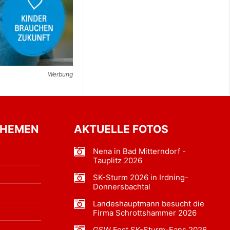
Werbung
THEMEN
AKTUELLE FOTOS
Nena in Bad Mitterndorf -
Tauplitz 2026
SK-Sturm 2026 in Irdning-
Donnersbachtal
Landeshauptmann besucht die
Firma Schrottshammer 2026
GSW Fest SK-Sturm-Fans 2026