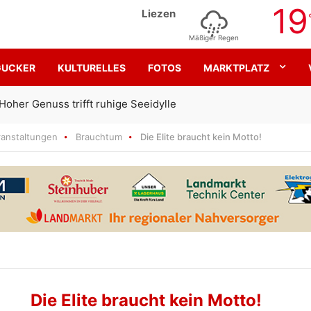
19
Liezen
Mäßiger Regen
GUCKER
KULTURELLES
FOTOS
MARKTPLATZ
Gemeinsam für den SK Sturm
ranstaltungen
Brauchtum
Die Elite braucht kein Motto!
Die Elite braucht kein Motto!