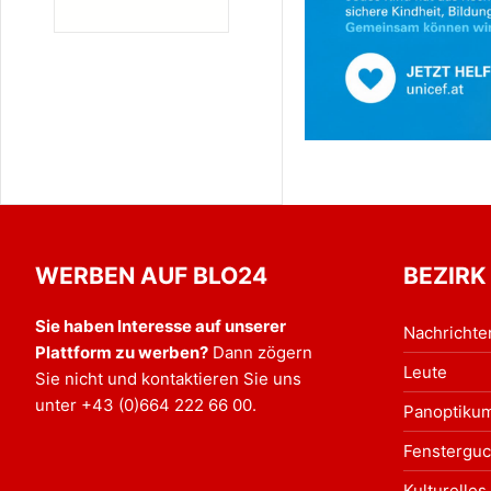
WERBEN AUF BLO24
BEZIRK
Sie haben Interesse auf unserer
Nachrichte
Plattform zu werben?
Dann zögern
Leute
Sie nicht und kontaktieren Sie uns
unter
+43 (0)664 222 66 00
.
Panoptiku
Fensterguc
Kulturelles