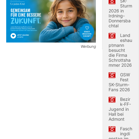
SK-
Sturm
2026 in
Irdning-
Donnersba
chtal
Land
eshau
ptmann
Werbung
besucht
die Firma
Schrottsha
mmer 2026
GSW
Fest
SK-Sturm-
Fans 2026
Bezir
k-FF-
Jugend in
Hall bei
Admont
Fasch
ingdi
enstag im