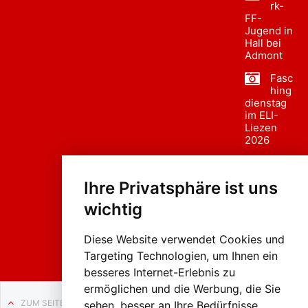
rk-
FF-
Jugend in
Hall bei
Admont
Fasc
hing
dienstag
im ELI-
Liezen
2026
Fasc
hing
Ihre Privatsphäre ist uns
sumzug
2026
wichtig
Weissenb
ach in
Liezen
Diese Website verwendet Cookies und
Targeting Technologien, um Ihnen ein
besseres Internet-Erlebnis zu
ermöglichen und die Werbung, die Sie
ZUM SEITENANFANG
sehen, besser an Ihre Bedürfnisse