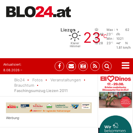
Liezen
Max :
62
23
°C
03:49
23
°C
Min :
1021
°C
Klarer
18:28
23
N
Himmel
1.81 km/h
Aktualisiert:
8.08.2026 –
07:35
Blo24
Fotos
Veranstaltungen
Brauchtum
Faschingsumzug Liezen 2011