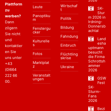
2026
Plattform
Wirtschaf
Leute
SK-
t
zu
Stur
Panoptiku
werben?
m 2026 in
Politik
m
Irdning-
Dann
Donnersb
Bildung
zögern
Fenstergu
achtal
cker
Sie nicht
Fahndung
Land
und
Kulturelle
esha
s
Einbruch
kontaktier
uptmann
en Sie
besucht
Fotos
Flüchtling
die Firma
uns unter
skrise
Schrottsh
Marktplat
+43
ammer
z
Ukraine
(0)664
2026
Veranstalt
222 66
GSW
ungen
00
.
Fest
SK-
Sturm-
Fans
2026
Bezi