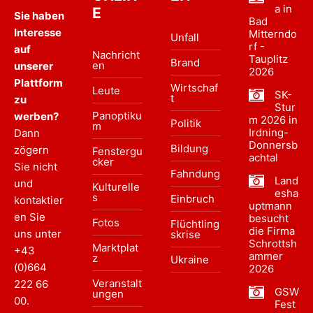
a in
E
Sie haben
Bad
Interesse
Mitterndo
Unfall
rf -
auf
Nachricht
Tauplitz
Brand
en
unserer
2026
Plattform
Wirtschaf
Leute
SK-
t
zu
Stur
Panoptiku
werben?
m 2026 in
Politik
m
Irdning-
Dann
Donnersb
Bildung
zögern
Fenstergu
achtal
cker
Sie nicht
Fahndung
Land
und
Kulturelle
esha
s
Einbruch
kontaktier
uptmann
en Sie
besucht
Fotos
Flüchtling
die Firma
uns unter
skrise
Schrottsh
Marktplat
+43
ammer
z
Ukraine
(0)664
2026
Veranstalt
222 66
GSW
ungen
00
.
Fest