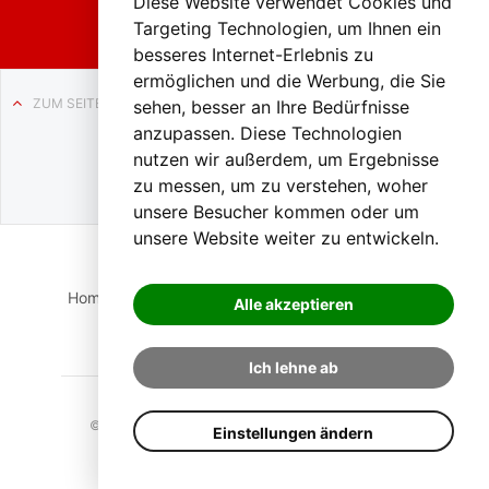
Diese Website verwendet Cookies und
Targeting Technologien, um Ihnen ein
besseres Internet-Erlebnis zu
ermöglichen und die Werbung, die Sie
ZUM SEITENANFANG
sehen, besser an Ihre Bedürfnisse
anzupassen. Diese Technologien
Auf BLO24.at werben?
nutzen wir außerdem, um Ergebnisse
+43 (0)664 2226600
zu messen, um zu verstehen, woher
unsere Besucher kommen oder um
unsere Website weiter zu entwickeln.
Home
Suche
Login
Impressum
Datenschutz
Alle akzeptieren
Kontakt
Ich lehne ab
© 2023 BLO24.at – Bezirk Liezen Online |
Cookies
Einstellungen ändern