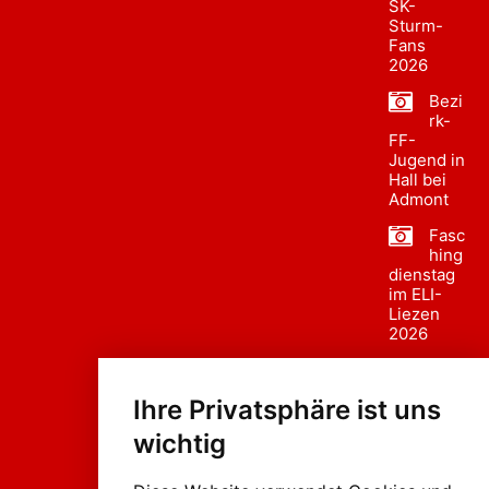
SK-
Sturm-
Fans
2026
Bezi
rk-
FF-
Jugend in
Hall bei
Admont
Fasc
hing
dienstag
im ELI-
Liezen
2026
Fasc
hing
Ihre Privatsphäre ist uns
sumzug
2026
wichtig
Weissenb
ach in
Liezen