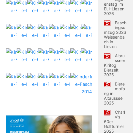
enstag im
ELI-Liezen
2026
Fasch
ingsu
mzug 2026
Weissenba
ch in
Liezen
Altau
sseer
Kiritog
Bierzelt
2025
Biere
mpfa
ng in
Altaussee
2025
Charl
y's
60er
Golfturnier
2025