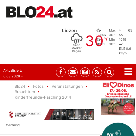
Liezen
Max :
65
30
°C
03:46
30
°C
Min :
1019
°C
18:31
30
Sehr
starker
ENE 0.6
Regen
km/h
Aktualisiert:
6.08.2026 –
10:52
Blo24
Fotos
Veranstaltungen
Brauchtum
Kinderfreunde-Fasching 2014