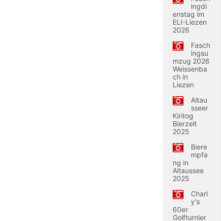
ingdi
enstag im
ELI-Liezen
2026
Fasch
ingsu
mzug 2026
Weissenba
ch in
Liezen
Altau
sseer
Kiritog
Bierzelt
2025
Biere
mpfa
ng in
Altaussee
2025
Charl
y's
60er
Golfturnier