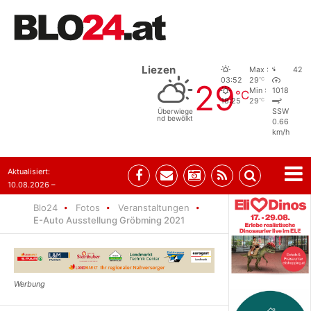
Liezen
Max :
42
°C
03:52
29
29
Min :
1018
°C
°C
18:25
29
Überwiege
SSW
nd bewölkt
0.66
km/h
Aktualisiert:
10.08.2026 –
10:31
Blo24
Fotos
Veranstaltungen
E-Auto Ausstellung Gröbming 2021