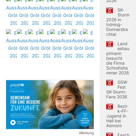
2026
SK-
Sturm
2026 in
Irdning-
Donnersba
chtal
Land
eshau
ptmann
besucht
die Firma
Schrottsha
mmer 2026
GSW
Fest
SK-Sturm-
Fans 2026
Bezir
k-FF-
Jugend in
Hall bei
Admont
Werbung
Fasch