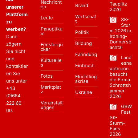
Nachricht
Tauplitz
Brand
en
unserer
2026
Plattform
Wirtschaf
Leute
SK-
t
zu
Stur
Panoptiku
werben?
m 2026 in
Politik
m
Irdning-
Dann
Donnersb
Bildung
zögern
Fenstergu
achtal
cker
Sie nicht
Fahndung
Land
und
Kulturelle
esha
s
Einbruch
kontaktier
uptmann
en Sie
besucht
Fotos
Flüchtling
die Firma
uns unter
skrise
Schrottsh
Marktplat
+43
ammer
z
Ukraine
(0)664
2026
Veranstalt
222 66
GSW
ungen
00
.
Fest
SK-
Sturm-
Fans
2026