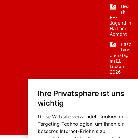
Bezi
rk-
FF-
Jugend in
Hall bei
Admont
Fasc
hing
dienstag
im ELI-
Liezen
2026
Fasc
hing
Ihre Privatsphäre ist uns
sumzug
2026
wichtig
Weissenb
ach in
Liezen
Diese Website verwendet Cookies und
Targeting Technologien, um Ihnen ein
besseres Internet-Erlebnis zu