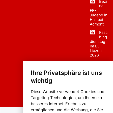
Bezi
rk-
FF-
Jugend in
Hall bei
Admont
Fasc
hing
dienstag
im ELI-
Liezen
2026
Fasc
hing
Ihre Privatsphäre ist uns
sumzug
2026
wichtig
Weissenb
ach in
Liezen
Diese Website verwendet Cookies und
Targeting Technologien, um Ihnen ein
besseres Internet-Erlebnis zu
ermöglichen und die Werbung, die Sie