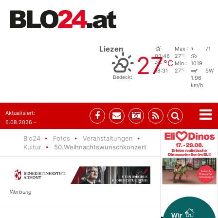
Liezen
Max :
71
27
°C
03:46
27
°C
Min :
1019
°C
18:31
27
SW
Bedeckt
1.96
km/h
Aktualisiert:
6.08.2026 –
10:52
Blo24
Fotos
Veranstaltungen
Kultur
50.Weihnachtswunschkonzert