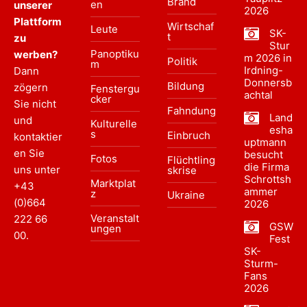
Brand
en
unserer
2026
Plattform
Wirtschaf
Leute
SK-
t
zu
Stur
Panoptiku
werben?
m 2026 in
Politik
m
Irdning-
Dann
Donnersb
Bildung
zögern
Fenstergu
achtal
cker
Sie nicht
Fahndung
Land
und
Kulturelle
esha
s
Einbruch
kontaktier
uptmann
en Sie
besucht
Fotos
Flüchtling
die Firma
uns unter
skrise
Schrottsh
Marktplat
+43
ammer
z
Ukraine
(0)664
2026
Veranstalt
222 66
GSW
ungen
00
.
Fest
SK-
Sturm-
Fans
2026