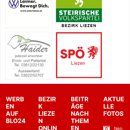
WERB
BEZIR
BEITR
AKTUE
EN
K
ÄGE
LLE
AUF
LIEZE
NACH
FOTOS
BLO24
N
THEM
ONLIN
EN
Nen