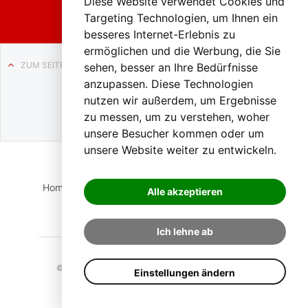
Diese Website verwendet Cookies und
Targeting Technologien, um Ihnen ein
besseres Internet-Erlebnis zu
ermöglichen und die Werbung, die Sie
ZUM SEITENANFANG
sehen, besser an Ihre Bedürfnisse
anzupassen. Diese Technologien
Auf BLO24.at werben?
nutzen wir außerdem, um Ergebnisse
+43 (0)664 2226600
zu messen, um zu verstehen, woher
unsere Besucher kommen oder um
unsere Website weiter zu entwickeln.
Home
Suche
Login
Impressum
Datenschutz
Alle akzeptieren
Kontakt
Ich lehne ab
© 2023 BLO24.at – Bezirk Liezen Online |
Cookies
Einstellungen ändern