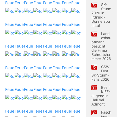
SK-
Sturm
2026 in
Irdning-
Donnersba
chtal
Land
eshau
ptmann
besucht
die Firma
Schrottsha
mmer 2026
GSW
Fest
SK-Sturm-
Fans 2026
Bezir
k-FF-
Jugend in
Hall bei
Admont
Fasch
ingdi