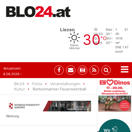
Liezen
Max :
41
30
°C
03:50
30
°C
Min :
1016
°C
18:26
30
Klarer
ENE 1.47
Himmel
km/h
Aktualisiert:
8.08.2026 –
07:35
Blo24
Fotos
Veranstaltungen
Kultur
Rottenmanner Feuerwehrball