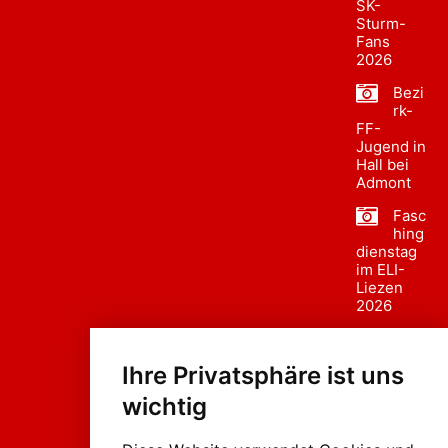
SK-
Sturm-
Fans
2026
Bezi
rk-
FF-
Jugend in
Hall bei
Admont
Fasc
hing
dienstag
im ELI-
Liezen
2026
Fasc
hing
Ihre Privatsphäre ist uns
sumzug
2026
wichtig
Weissenb
ach in
Liezen