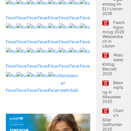
enstag im
ELI-Liezen
2026
Fasch
ingsu
mzug 2026
Weissenba
ch in
Liezen
Altau
sseer
Kiritog
Bierzelt
2025
Biere
mpfa
ng in
Altaussee
2025
Charl
y's
60er
Golfturnier
2025