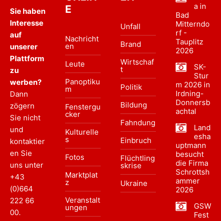
a in
E
Sie haben
Bad
Interesse
Mitterndo
Unfall
rf -
auf
Nachricht
Tauplitz
Brand
en
unserer
2026
Plattform
Wirtschaf
Leute
SK-
t
zu
Stur
Panoptiku
werben?
m 2026 in
Politik
m
Irdning-
Dann
Donnersb
Bildung
zögern
Fenstergu
achtal
cker
Sie nicht
Fahndung
Land
und
Kulturelle
esha
s
Einbruch
kontaktier
uptmann
en Sie
besucht
Fotos
Flüchtling
die Firma
uns unter
skrise
Schrottsh
Marktplat
+43
ammer
z
Ukraine
(0)664
2026
Veranstalt
222 66
GSW
ungen
00
.
Fest