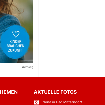
Werbung
THEMEN
AKTUELLE FOTOS
Nena in Bad Mitterndorf -