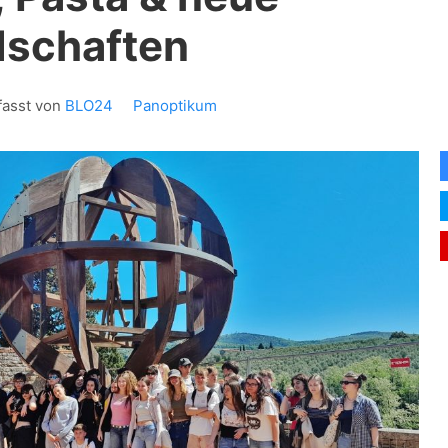
dschaften
fasst von
BLO24
Panoptikum