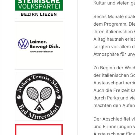
Kultur und vielen 
Sechs Monate späte
dem Programm. Die 
ihren italienische
Alltag hautnah erl
sorgten vor allem d
Atmosphäre für unv
Zu Beginn der Woch
der italienischen 
Austauschpartner:i
Auch die Freizeit 
durch Parks und v
machten den Aufen
Der Abschied fiel 
und Erinnerungen w
Austausch war für a