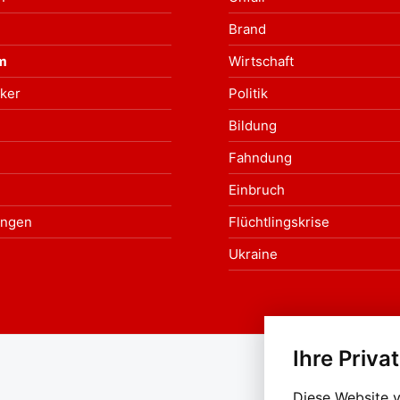
Brand
m
Wirtschaft
ker
Politik
Bildung
Fahndung
Einbruch
ungen
Flüchtlingskrise
Ukraine
Ihre Priva
Au
Diese Website 