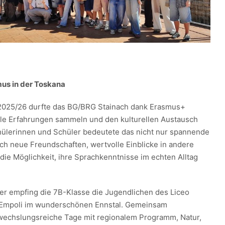
mus in der Toskana
 2025/26 durfte das BG/BRG Stainach dank Erasmus+
ale Erfahrungen sammeln und den kulturellen Austausch
chülerinnen und Schüler bedeutete das nicht nur spannende
ch neue Freundschaften, wertvolle Einblicke in andere
ie Möglichkeit, ihre Sprachkenntnisse im echten Alltag
ber empfing die 7B-Klasse die Jugendlichen des Liceo
 di Empoli im wunderschönen Ennstal. Gemeinsam
wechslungsreiche Tage mit regionalem Programm, Natur,