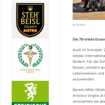
© BG/BRG
Die 7B erlebt Eras
Auch im Schuljahr
wieder internation
fördern. Für die S
Reisen, sondern au
Lebensweisen und d
anzuwenden.
Bereits Mitte Okto
Artistico Virgilio
verbrachten sie ab