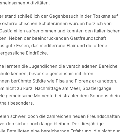
gemeinsamen Aktivitäten.
r stand schließlich der Gegenbesuch in der Toskana auf
österreichischen Schüler:innen wurden herzlich von
n Gastfamilien aufgenommen und konnten den italienischen
eben. Neben der beeindruckenden Gastfreundschaft
as gute Essen, das mediterrane Flair und die offene
ergessliche Eindrücke.
e lernten die Jugendlichen die verschiedenen Bereiche
Schule kennen, bevor sie gemeinsam mit ihren
nnen berühmte Städte wie Pisa und Florenz erkundeten.
kam nicht zu kurz: Nachmittage am Meer, Spaziergänge
iele gemeinsame Momente bei strahlendem Sonnenschein
thalt besonders.
vielen schwer, doch die zahlreichen neuen Freundschaften
erden sicher noch lange bleiben. Der diesjährige
lle Beteiligten eine bereichernde Erfahrung, die nicht nur