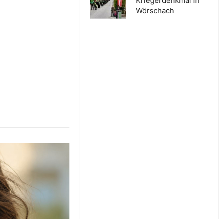
Kriegerdenkmal in
Wörschach