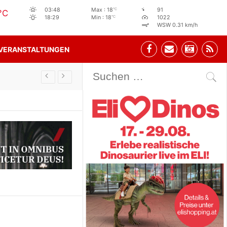
°C
03:48
Max : 18
91
°C
°C
18:29
Min : 18
1022
WSW 0.31 km/h
VERANSTALTUNGEN
Stehbeisl Stainach Öffnungszeiten