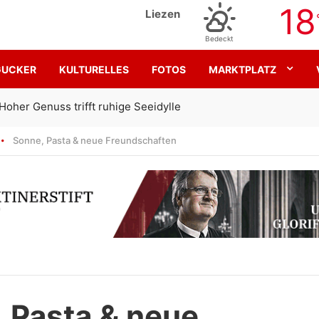
18
Liezen
Bedeckt
GUCKER
KULTURELLES
FOTOS
MARKTPLATZ
Gemeinsam für den SK Sturm
Sonne, Pasta & neue Freundschaften
 Pasta & neue