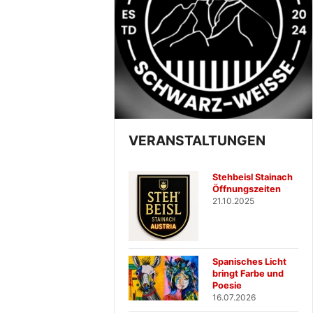
VERANSTALTUNGEN
Stehbeisl Stainach
Öffnungszeiten
21.10.2025
Spanisches Licht
bringt Farbe und
Poesie
16.07.2026