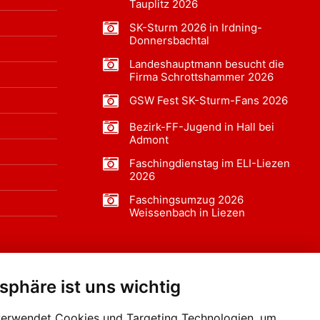
Tauplitz 2026
SK-Sturm 2026 in Irdning-
Donnersbachtal
Landeshauptmann besucht die
Firma Schrottshammer 2026
GSW Fest SK-Sturm-Fans 2026
Bezirk-FF-Jugend in Hall bei
Admont
Faschingdienstag im ELI-Liezen
2026
Faschingsumzug 2026
Weissenbach in Liezen
tsphäre ist uns wichtig
f BLO24.at werben?
+43 (0)664 2226600
verwendet Cookies und Targeting Technologien, um