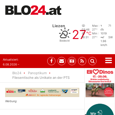
Liezen
Max :
71
27
°C
03:46
27
°C
Min :
1019
°C
18:31
27
SW
Bedeckt
1.96
km/h
Aktualisiert:
6.08.2026 –
10:52
Blo24
Panoptikum
Fliesentische als Unikate an der PTS