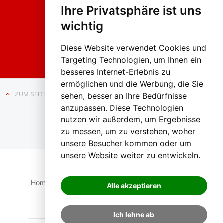
hing
Ihre Privatsphäre ist uns
sumzug
2026
wichtig
Weissenb
ach in
Liezen
Diese Website verwendet Cookies und
Targeting Technologien, um Ihnen ein
besseres Internet-Erlebnis zu
ermöglichen und die Werbung, die Sie
ZUM SEITENANFANG
sehen, besser an Ihre Bedürfnisse
anzupassen. Diese Technologien
Auf BLO24.at werben?
nutzen wir außerdem, um Ergebnisse
+43 (0)664 2226600
zu messen, um zu verstehen, woher
unsere Besucher kommen oder um
unsere Website weiter zu entwickeln.
Home
Suche
Login
Impressum
Datenschutz
Alle akzeptieren
Kontakt
Ich lehne ab