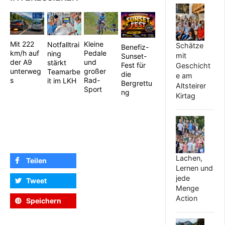
Mit 222
Kleine
Notfalltrai
Schätze
Benefiz-
km/h auf
Pedale
ning
mit
Sunset-
der A9
und
stärkt
Fest für
Geschicht
unterweg
großer
Teamarbe
die
e am
s
Rad-
it im LKH
Bergrettu
Altsteirer
Sport
ng
Kirtag
Lachen,
Teilen
Lernen und
jede
Tweet
Menge
Action
Speichern