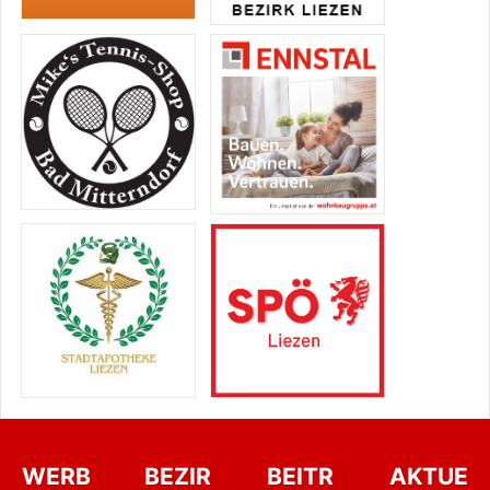
WERB
BEZIR
BEITR
AKTUE