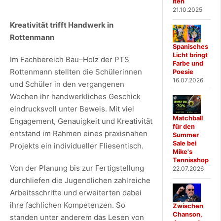
iten
21.10.2025
Kreativität trifft Handwerk in
Rottenmann
Spanisches
Licht bringt
Im Fachbereich Bau–Holz der PTS
Farbe und
Rottenmann stellten die Schülerinnen
Poesie
16.07.2026
und Schüler in den vergangenen
Wochen ihr handwerkliches Geschick
eindrucksvoll unter Beweis. Mit viel
Matchball
Engagement, Genauigkeit und Kreativität
für den
entstand im Rahmen eines praxisnahen
Summer
Sale bei
Projekts ein individueller Fliesentisch.
Mike's
Tennisshop
Von der Planung bis zur Fertigstellung
22.07.2026
durchliefen die Jugendlichen zahlreiche
Arbeitsschritte und erweiterten dabei
ihre fachlichen Kompetenzen. So
Zwischen
Chanson,
standen unter anderem das Lesen von