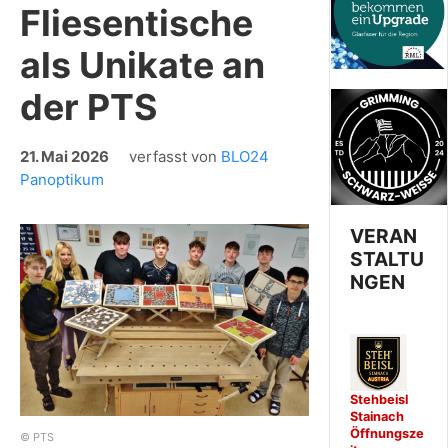
Fliesentische
als Unikate an
der PTS
21. Mai 2026
verfasst von
BLO24
Panoptikum
VERAN
STALTU
NGEN
Stehbeisl
Stainach
Öffnungsze
© PTS