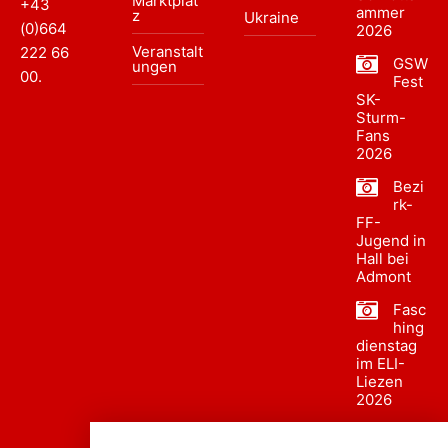
Marktplat
+43
ammer
z
Ukraine
(0)664
2026
Veranstalt
222 66
GSW
ungen
00
.
Fest
SK-
Sturm-
Fans
2026
Bezi
rk-
FF-
Jugend in
Hall bei
Admont
Fasc
hing
dienstag
im ELI-
Liezen
2026
Fasc