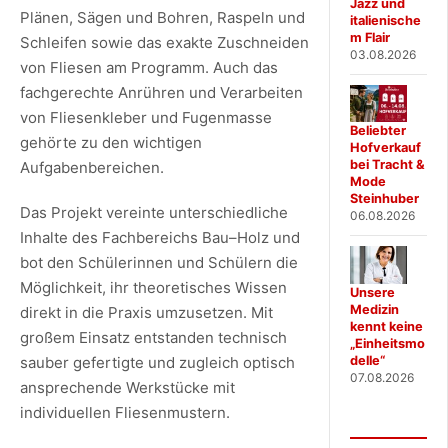
Jazz und
Plänen, Sägen und Bohren, Raspeln und
italienische
m Flair
Schleifen sowie das exakte Zuschneiden
03.08.2026
von Fliesen am Programm. Auch das
fachgerechte Anrühren und Verarbeiten
von Fliesenkleber und Fugenmasse
Beliebter
gehörte zu den wichtigen
Hofverkauf
bei Tracht &
Aufgabenbereichen.
Mode
Steinhuber
Das Projekt vereinte unterschiedliche
06.08.2026
Inhalte des Fachbereichs Bau–Holz und
bot den Schülerinnen und Schülern die
Möglichkeit, ihr theoretisches Wissen
Unsere
Medizin
direkt in die Praxis umzusetzen. Mit
kennt keine
großem Einsatz entstanden technisch
„Einheitsmo
sauber gefertigte und zugleich optisch
delle“
07.08.2026
ansprechende Werkstücke mit
individuellen Fliesenmustern.