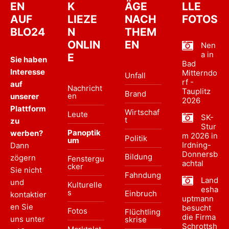
EN
K
ÄGE
LLE
AUF
LIEZE
NACH
FOTOS
BLO24
N
THEM
ONLIN
EN
Nen
a in
E
Sie haben
Bad
Interesse
Mitterndo
Unfall
rf -
auf
Nachricht
Tauplitz
Brand
en
unserer
2026
Plattform
Wirtschaf
Leute
SK-
t
zu
Stur
Panoptik
werben?
m 2026 in
Politik
um
Irdning-
Dann
Donnersb
Bildung
zögern
Fenstergu
achtal
cker
Sie nicht
Fahndung
Land
und
Kulturelle
esha
s
Einbruch
kontaktier
uptmann
en Sie
besucht
Fotos
Flüchtling
die Firma
uns unter
skrise
Schrottsh