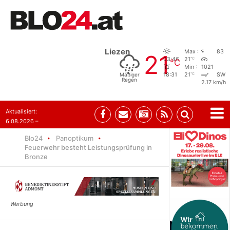
Liezen
Max :
83
21
°C
03:46
21
°C
Min :
1021
°C
Mäßiger
18:31
21
SW
Regen
2.17 km/h
Aktualisiert:
6.08.2026 –
10:52
Blo24
Panoptikum
Feuerwehr besteht Leistungsprüfung in
Bronze