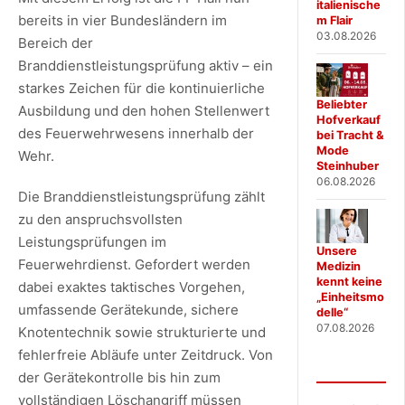
italienische
bereits in vier Bundesländern im
m Flair
03.08.2026
Bereich der
Branddienstleistungsprüfung aktiv – ein
starkes Zeichen für die kontinuierliche
Beliebter
Ausbildung und den hohen Stellenwert
Hofverkauf
des Feuerwehrwesens innerhalb der
bei Tracht &
Mode
Wehr.
Steinhuber
06.08.2026
Die Branddienstleistungsprüfung zählt
zu den anspruchsvollsten
Leistungsprüfungen im
Unsere
Feuerwehrdienst. Gefordert werden
Medizin
kennt keine
dabei exaktes taktisches Vorgehen,
„Einheitsmo
umfassende Gerätekunde, sichere
delle“
07.08.2026
Knotentechnik sowie strukturierte und
fehlerfreie Abläufe unter Zeitdruck. Von
der Gerätekontrolle bis hin zum
vollständigen Löschangriff müssen