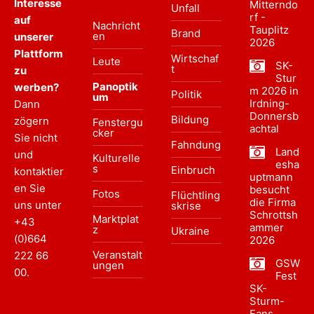
Interesse
Mitterndo
Unfall
rf -
auf
Nachricht
Tauplitz
Brand
en
unserer
2026
Plattform
Wirtschaf
Leute
SK-
t
zu
Stur
Panoptik
werben?
m 2026 in
Politik
um
Irdning-
Dann
Donnersb
Bildung
zögern
Fenstergu
achtal
cker
Sie nicht
Fahndung
Land
und
Kulturelle
esha
s
Einbruch
kontaktier
uptmann
en Sie
besucht
Fotos
Flüchtling
die Firma
uns unter
skrise
Schrottsh
Marktplat
+43
ammer
z
Ukraine
(0)664
2026
Veranstalt
222 66
GSW
ungen
00
.
Fest
SK-
Sturm-
Fans