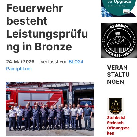
Feuerwehr
besteht
Leistungsprüfu
ng in Bronze
24. Mai 2026
verfasst von
BLO24
VERAN
Panoptikum
STALTU
NGEN
Stehbeisl
Stainach
Öffnungsze
iten