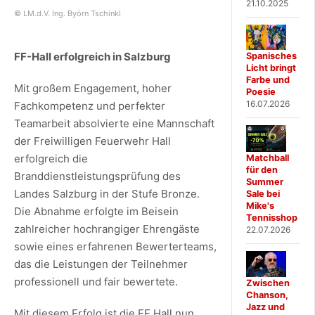
21.10.2025
© LM.d.V. Ing. Byörn Tschinkl
FF-Hall erfolgreich in Salzburg
Spanisches
Licht bringt
Farbe und
Mit großem Engagement, hoher
Poesie
16.07.2026
Fachkompetenz und perfekter
Teamarbeit absolvierte eine Mannschaft
der Freiwilligen Feuerwehr Hall
erfolgreich die
Matchball
für den
Branddienstleistungsprüfung des
Summer
Landes Salzburg in der Stufe Bronze.
Sale bei
Mike's
Die Abnahme erfolgte im Beisein
Tennisshop
zahlreicher hochrangiger Ehrengäste
22.07.2026
sowie eines erfahrenen Bewerterteams,
das die Leistungen der Teilnehmer
professionell und fair bewertete.
Zwischen
Chanson,
Jazz und
Mit diesem Erfolg ist die FF Hall nun