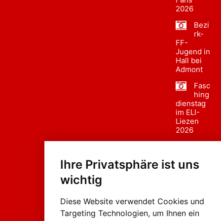
2026
Bezi
rk-
FF-
Jugend in
Hall bei
Admont
Fasc
hing
dienstag
im ELI-
Liezen
2026
Fasc
hing
Ihre Privatsphäre ist uns
sumzug
2026
wichtig
Weissenb
ach in
Liezen
Diese Website verwendet Cookies und
Targeting Technologien, um Ihnen ein