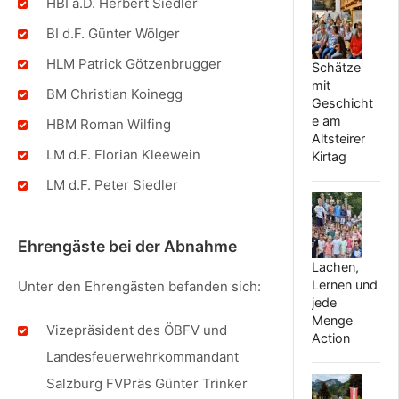
HBI a.D. Herbert Siedler
BI d.F. Günter Wölger
HLM Patrick Götzenbrugger
Schätze
mit
BM Christian Koinegg
Geschicht
e am
HBM Roman Wilfing
Altsteirer
LM d.F. Florian Kleewein
Kirtag
LM d.F. Peter Siedler
Ehrengäste bei der Abnahme
Lachen,
Lernen und
Unter den Ehrengästen befanden sich:
jede
Menge
Vizepräsident des ÖBFV und
Action
Landesfeuerwehrkommandant
Salzburg FVPräs Günter Trinker