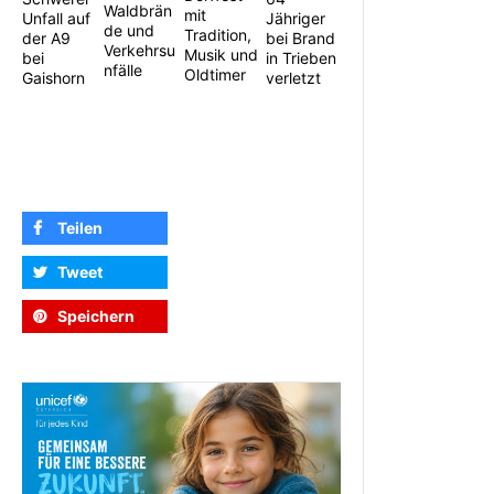
Waldbrän
mit
Unfall auf
Jähriger
de und
Tradition,
der A9
bei Brand
Verkehrsu
Musik und
bei
in Trieben
nfälle
Oldtimer
Gaishorn
verletzt
Teilen
Tweet
Speichern