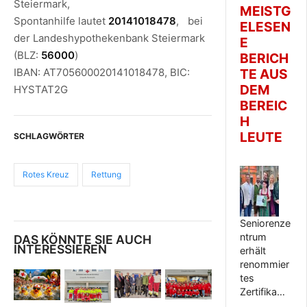
Steiermark,
MEISTG
Spontanhilfe lautet
20141018478
, bei
ELESEN
der Landeshypothekenbank Steiermark
E
(BLZ:
56000
)
BERICH
TE AUS
IBAN: AT705600020141018478, BIC:
DEM
HYSTAT2G
BEREIC
H
LEUTE
SCHLAGWÖRTER
Rotes Kreuz
Rettung
Seniorenze
ntrum
DAS KÖNNTE SIE AUCH
INTERESSIEREN
erhält
renommier
tes
Zertifika…