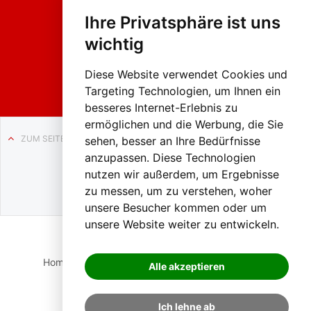
hing
Ihre Privatsphäre ist uns
sumzug
2026
wichtig
Weissenb
ach in
Liezen
Diese Website verwendet Cookies und
Targeting Technologien, um Ihnen ein
besseres Internet-Erlebnis zu
ermöglichen und die Werbung, die Sie
ZUM SEITENANFANG
sehen, besser an Ihre Bedürfnisse
anzupassen. Diese Technologien
Auf BLO24.at werben?
nutzen wir außerdem, um Ergebnisse
+43 (0)664 2226600
zu messen, um zu verstehen, woher
unsere Besucher kommen oder um
unsere Website weiter zu entwickeln.
Home
Suche
Login
Impressum
Datenschutz
Alle akzeptieren
Kontakt
Ich lehne ab