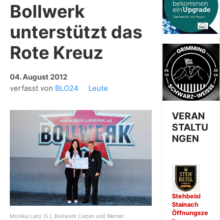
Bollwerk
unterstützt das
Rote Kreuz
04. August 2012
verfasst von
BLO24
Leute
VERAN
STALTU
NGEN
Stehbeisl
Stainach
Öffnungsze
Monika Lanz (li.), Bollwerk Liezen und Werner