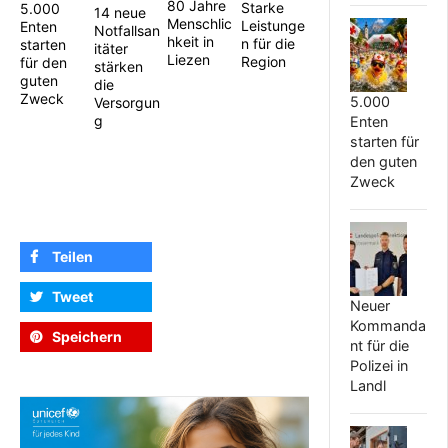
80 Jahre
Starke
5.000
14 neue
Menschlic
Leistunge
Enten
Notfallsan
hkeit in
n für die
starten
itäter
Liezen
Region
für den
stärken
guten
die
Zweck
5.000
Versorgun
g
Enten
starten für
den guten
Zweck
Teilen
Tweet
Neuer
Kommanda
Speichern
nt für die
Polizei in
Landl