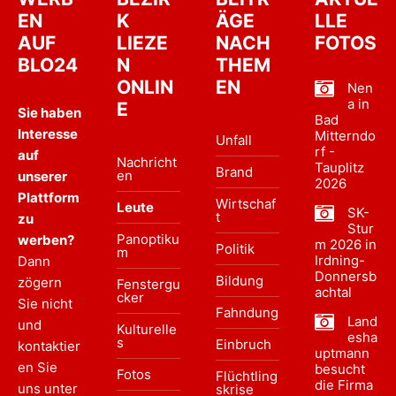
EN
K
ÄGE
LLE
AUF
LIEZE
NACH
FOTOS
BLO24
N
THEM
ONLIN
EN
Nen
a in
E
Sie haben
Bad
Interesse
Mitterndo
Unfall
rf -
auf
Nachricht
Tauplitz
Brand
en
unserer
2026
Plattform
Wirtschaf
Leute
SK-
t
zu
Stur
Panoptiku
werben?
m 2026 in
Politik
m
Irdning-
Dann
Donnersb
Bildung
zögern
Fenstergu
achtal
cker
Sie nicht
Fahndung
Land
und
Kulturelle
esha
s
Einbruch
kontaktier
uptmann
en Sie
besucht
Fotos
Flüchtling
die Firma
uns unter
skrise