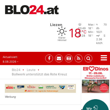
Liezen
Max :
70
18
°C
03:49
18
°C
Min :
1021
°C
18:28
18
S
Klarer
2.36
Himmel
km/h
Aktualisiert:
8.08.2026 –
07:35
Blo24
Leute
Bollwerk unterstützt das Rote Kreuz