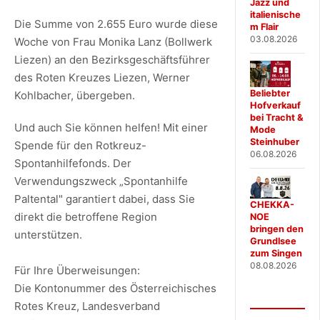
Jazz und
italienische
Die Summe von 2.655 Euro wurde diese
m Flair
03.08.2026
Woche von Frau Monika Lanz (Bollwerk
Liezen) an den Bezirksgeschäftsführer
des Roten Kreuzes Liezen, Werner
Beliebter
Kohlbacher, übergeben.
Hofverkauf
bei Tracht &
Und auch Sie können helfen! Mit einer
Mode
Steinhuber
Spende für den Rotkreuz-
06.08.2026
Spontanhilfefonds. Der
Verwendungszweck „Spontanhilfe
Paltental" garantiert dabei, dass Sie
CHEKKA-
direkt die betroffene Region
NOE
bringen den
unterstützen.
Grundlsee
zum Singen
08.08.2026
Für Ihre Überweisungen:
Die Kontonummer des Österreichisches
Rotes Kreuz, Landesverband