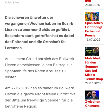
iten
Kohlbacher
21.10.2025
Die schweren Unwetter der
Spanisches
vergangenen Wochen haben im Bezirk
Licht bringt
Liezen zu enormen Schäden geführt.
Farbe und
Besonders stark getroffen hat es dabei
Poesie
16.07.2026
das Paltental und die Ortschaft St.
Lorenzen.
Matchball
Aus diesem Grund hat sich das Bollwerk
für den
Liezen entschlossen, einen Beitrag zur
Summer
Spontanhilfe des Roten Kreuzes zu
Sale bei
Mike's
leisten.
Tennisshop
22.07.2026
Am 27.07.2012 gab es daher im Bollwerk
Liezen die ganze Nacht freien Eintritt mit
der Bitte um freiwillige Spenden für die
Zwischen
Chanson,
betroffene Region.