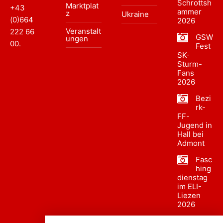
Schrottsh
Marktplat
+43
ammer
z
Ukraine
(0)664
2026
Veranstalt
222 66
GSW
ungen
00
.
Fest
SK-
Sturm-
Fans
2026
Bezi
rk-
FF-
Jugend in
Hall bei
Admont
Fasc
hing
dienstag
im ELI-
Liezen
2026
Fasc