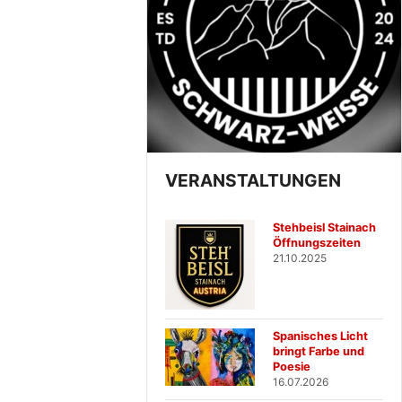
VERANSTALTUNGEN
Stehbeisl Stainach
Öffnungszeiten
21.10.2025
Spanisches Licht
bringt Farbe und
Poesie
16.07.2026