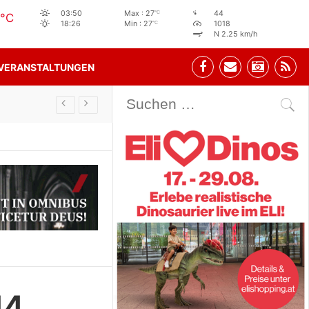
°C
03:50
Max : 27
44
°C
°C
18:26
Min : 27
1018
N 2.25 km/h
VERANSTALTUNGEN
Stehbeisl Stainach Öffnungszeiten
14.