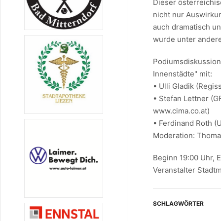
Dieser österreichi
nicht nur Auswirku
auch dramatisch un
wurde unter ander
Podiumsdiskussion
Innenstädte" mit:
• Ulli Gladik (Regi
• Stefan Lettner (
www.cima.co.at)
• Ferdinand Roth 
Moderation: Thom
Beginn 19:00 Uhr, Ei
Veranstalter Stadt
SCHLAGWÖRTER