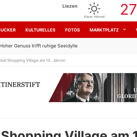
27
Liezen
Klarer Himmel
GUCKER
KULTURELLES
FOTOS
MARKTPLATZ
Gemeinsam für den SK Sturm
obal Shopping Village am 14. Jänner
 Shopping Village am 