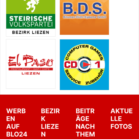
WERB
BEZIR
BEITR
AKTUE
EN
K
ÄGE
LLE
AUF
LIEZE
NACH
FOTOS
BLO24
N
THEM