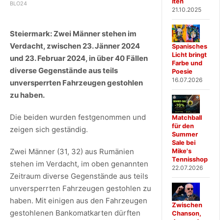
iten
BLO24
21.10.2025
Steiermark: Zwei Männer stehen im
Verdacht, zwischen 23. Jänner 2024
Spanisches
Licht bringt
und 23. Februar 2024, in über 40 Fällen
Farbe und
diverse Gegenstände aus teils
Poesie
16.07.2026
unversperrten Fahrzeugen gestohlen
zu haben.
Die beiden wurden festgenommen und
Matchball
für den
zeigen sich geständig.
Summer
Sale bei
Zwei Männer (31, 32) aus Rumänien
Mike's
Tennisshop
stehen im Verdacht, im oben genannten
22.07.2026
Zeitraum diverse Gegenstände aus teils
unversperrten Fahrzeugen gestohlen zu
haben. Mit einigen aus den Fahrzeugen
Zwischen
gestohlenen Bankomatkarten dürften
Chanson,