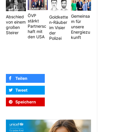
ÖVP
Gemeinsa
Abschied
Goldkette
stärkt
m für
von einem
n-Räuber
Partnersc
unsere
großen
im Visier
haft mit
Energiezu
Steirer
der
den USA
kunft
Polizei
Teilen
Tweet
Speichern