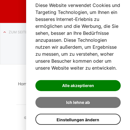
Liezen
Diese Website verwendet Cookies und
Targeting Technologien, um Ihnen ein
besseres Internet-Erlebnis zu
ermöglichen und die Werbung, die Sie
ZUM SEITENANFANG
sehen, besser an Ihre Bedürfnisse
anzupassen. Diese Technologien
Auf BLO24.at werben?
nutzen wir außerdem, um Ergebnisse
+43 (0)664 2226600
zu messen, um zu verstehen, woher
unsere Besucher kommen oder um
unsere Website weiter zu entwickeln.
Home
Suche
Login
Impressum
Datenschutz
Alle akzeptieren
Kontakt
Ich lehne ab
© 2023 BLO24.at – Bezirk Liezen Online |
Cookies
Einstellungen ändern