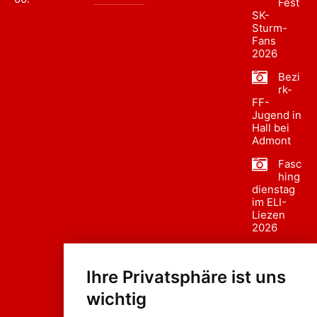
Fest
SK-
Sturm-
Fans
2026
Bezi
rk-
FF-
Jugend in
Hall bei
Admont
Fasc
hing
dienstag
im ELI-
Liezen
2026
Fasc
hing
Ihre Privatsphäre ist uns
sumzug
2026
wichtig
Weissenb
ach in