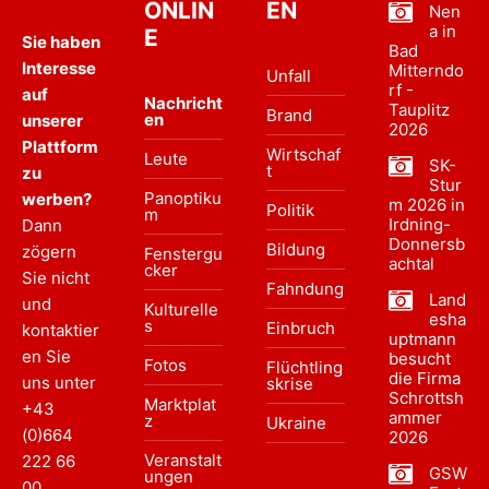
ONLIN
EN
Nen
a in
E
Sie haben
Bad
Interesse
Mitterndo
Unfall
rf -
auf
Nachricht
Tauplitz
Brand
en
unserer
2026
Plattform
Wirtschaf
Leute
SK-
t
zu
Stur
Panoptiku
werben?
m 2026 in
Politik
m
Irdning-
Dann
Donnersb
Bildung
zögern
Fenstergu
achtal
cker
Sie nicht
Fahndung
Land
und
Kulturelle
esha
s
Einbruch
kontaktier
uptmann
en Sie
besucht
Fotos
Flüchtling
die Firma
uns unter
skrise
Schrottsh
Marktplat
+43
ammer
z
Ukraine
(0)664
2026
Veranstalt
222 66
GSW
ungen
00
.