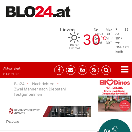
Liezen
Max :
35
30
°C
03:50
30
°C
Min :
1017
°C
18:26
30
Klarer
NNE 1.69
Himmel
km/h
Aktualisiert:
8.08.2026 –
07:35
Blo24
Nachrichten
Zwei Männer nach Diebstahl
festgenommen