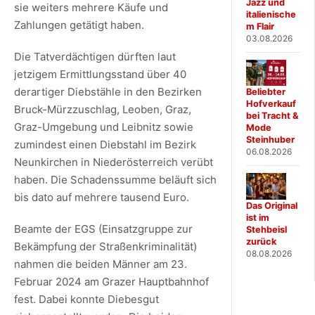
Jazz und
sie weiters mehrere Käufe und
italienische
Zahlungen getätigt haben.
m Flair
03.08.2026
Die Tatverdächtigen dürften laut
jetzigem Ermittlungsstand über 40
derartiger Diebstähle in den Bezirken
Beliebter
Hofverkauf
Bruck-Mürzzuschlag, Leoben, Graz,
bei Tracht &
Graz-Umgebung und Leibnitz sowie
Mode
Steinhuber
zumindest einen Diebstahl im Bezirk
06.08.2026
Neunkirchen in Niederösterreich verübt
haben. Die Schadenssumme beläuft sich
bis dato auf mehrere tausend Euro.
Das Original
ist im
Beamte der EGS (Einsatzgruppe zur
Stehbeisl
zurück
Bekämpfung der Straßenkriminalität)
08.08.2026
nahmen die beiden Männer am 23.
Februar 2024 am Grazer Hauptbahnhof
fest. Dabei konnte Diebesgut