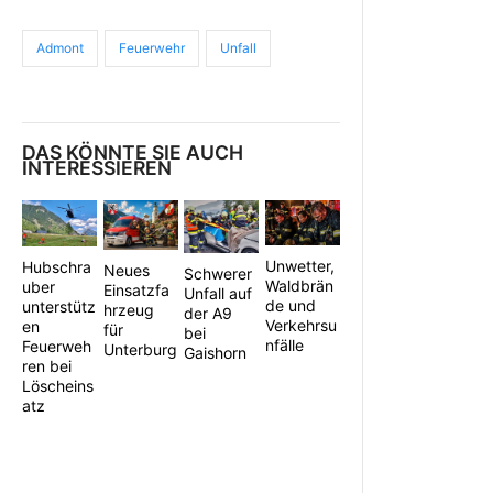
Admont
Feuerwehr
Unfall
DAS KÖNNTE SIE AUCH
INTERESSIEREN
Unwetter,
Hubschra
Neues
Schwerer
Waldbrän
uber
Einsatzfa
Unfall auf
de und
unterstütz
hrzeug
der A9
Verkehrsu
en
für
bei
nfälle
Feuerweh
Unterburg
Gaishorn
ren bei
Löscheins
atz