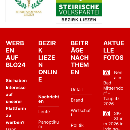
WERB
BEZIR
BEITR
AKTUE
EN
K
ÄGE
LLE
AUF
LIEZE
NACH
FOTOS
BLO24
N
THEM
ONLIN
EN
Nen
a in
E
Sie haben
Bad
Interesse
Mitterndo
Unfall
rf -
auf
Nachricht
Tauplitz
Brand
en
unserer
2026
Plattform
Wirtschaf
Leute
SK-
t
zu
Stur
Panoptiku
werben?
m 2026 in
Politik
m
Irdning-
Dann