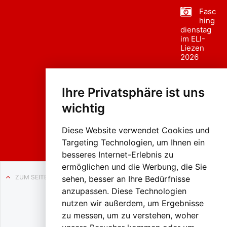
Fasc
hing
dienstag
im ELI-
Liezen
2026
Fasc
hing
Ihre Privatsphäre ist uns
sumzug
2026
wichtig
Weissenb
ach in
Liezen
Diese Website verwendet Cookies und
Targeting Technologien, um Ihnen ein
besseres Internet-Erlebnis zu
ermöglichen und die Werbung, die Sie
ZUM SEITENANFANG
sehen, besser an Ihre Bedürfnisse
anzupassen. Diese Technologien
Auf BLO24.at werben?
nutzen wir außerdem, um Ergebnisse
+43 (0)664 2226600
zu messen, um zu verstehen, woher