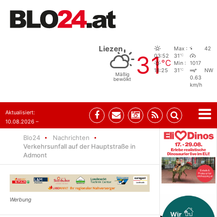
Liezen
Max :
42
31
°C
03:52
31
°C
Min :
1017
°C
18:25
31
NW
Mäßig
0.63
bewölkt
km/h
Aktualisiert:
10.08.2026 –
10:31
Blo24
Nachrichten
Verkehrsunfall auf der Hauptstraße in
Admont