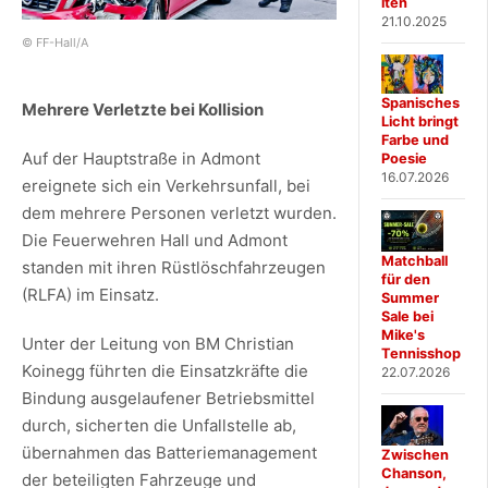
iten
21.10.2025
© FF-Hall/A
Spanisches
Mehrere Verletzte bei Kollision
Licht bringt
Farbe und
Auf der Hauptstraße in Admont
Poesie
16.07.2026
ereignete sich ein Verkehrsunfall, bei
dem mehrere Personen verletzt wurden.
Die Feuerwehren Hall und Admont
Matchball
standen mit ihren Rüstlöschfahrzeugen
für den
(RLFA) im Einsatz.
Summer
Sale bei
Mike's
Unter der Leitung von BM Christian
Tennisshop
Koinegg führten die Einsatzkräfte die
22.07.2026
Bindung ausgelaufener Betriebsmittel
durch, sicherten die Unfallstelle ab,
übernahmen das Batteriemanagement
Zwischen
Chanson,
der beteiligten Fahrzeuge und