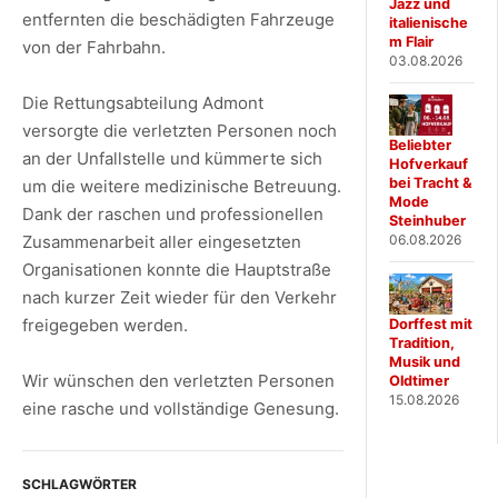
Jazz und
entfernten die beschädigten Fahrzeuge
italienische
m Flair
von der Fahrbahn.
03.08.2026
Die Rettungsabteilung Admont
versorgte die verletzten Personen noch
Beliebter
an der Unfallstelle und kümmerte sich
Hofverkauf
bei Tracht &
um die weitere medizinische Betreuung.
Mode
Dank der raschen und professionellen
Steinhuber
06.08.2026
Zusammenarbeit aller eingesetzten
Organisationen konnte die Hauptstraße
nach kurzer Zeit wieder für den Verkehr
freigegeben werden.
Dorffest mit
Tradition,
Musik und
Wir wünschen den verletzten Personen
Oldtimer
15.08.2026
eine rasche und vollständige Genesung.
SCHLAGWÖRTER