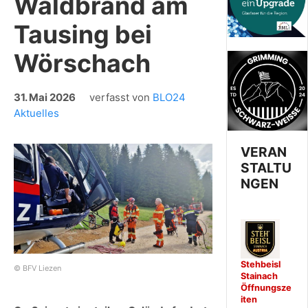
Waldbrand am
Tausing bei
Wörschach
31. Mai 2026
verfasst von
BLO24
Aktuelles
VERAN
STALTU
NGEN
Stehbeisl
© BFV Liezen
Stainach
Öffnungsze
iten