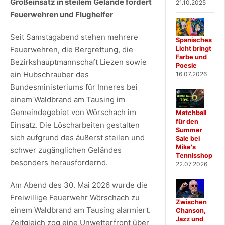
Großeinsatz in steilem Gelände fordert
21.10.2025
Feuerwehren und Flughelfer
Seit Samstagabend stehen mehrere
Spanisches
Feuerwehren, die Bergrettung, die
Licht bringt
Farbe und
Bezirkshauptmannschaft Liezen sowie
Poesie
ein Hubschrauber des
16.07.2026
Bundesministeriums für Inneres bei
einem Waldbrand am Tausing im
Gemeindegebiet von Wörschach im
Matchball
für den
Einsatz. Die Löscharbeiten gestalten
Summer
sich aufgrund des äußerst steilen und
Sale bei
Mike's
schwer zugänglichen Geländes
Tennisshop
besonders herausfordernd.
22.07.2026
Am Abend des 30. Mai 2026 wurde die
Freiwillige Feuerwehr Wörschach zu
Zwischen
einem Waldbrand am Tausing alarmiert.
Chanson,
Jazz und
Zeitgleich zog eine Unwetterfront über