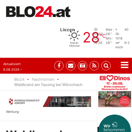
Liezen
Max :
40
28
°C
03:50
28
°C
Min :
1018
°C
Klarer
18:26
28
N 2
Himmel
km/h
Aktualisiert:
8.08.2026 –
07:35
Blo24
Nachrichten
Waldbrand am Tausing bei Wörschach