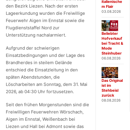
italienische
den Bezirk Liezen. Nach der ersten
m Flair
03.08.2026
Lageerkundung wurden die Freiwillige
Feuerwehr Aigen im Ennstal sowie die
Flugdienststaffel Nord zur
Beliebter
Unterstützung nachalarmiert.
Hofverkauf
bei Tracht &
Aufgrund der schwierigen
Mode
Steinhuber
Einsatzbedingungen und der Lage des
06.08.2026
Brandherdes in steilem Gelände
entschied die Einsatzleitung in den
späten Abendstunden, die
Das Original
Löscharbeiten am Sonntag, dem 31. Mai
ist im
Stehbeisl
2026, ab 04:30 Uhr fortzusetzen.
zurück
08.08.2026
Seit den frühen Morgenstunden sind die
Freiwilligen Feuerwehren Wörschach,
Aigen im Ennstal, Weißenbach bei
Liezen und Hall bei Admont sowie das