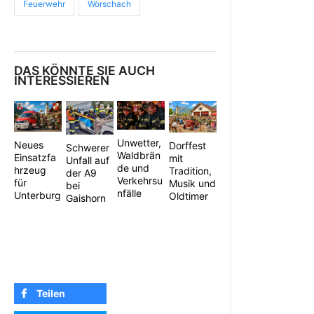
Feuerwehr
Wörschach
DAS KÖNNTE SIE AUCH
INTERESSIEREN
Unwetter,
Neues
Dorffest
Schwerer
Waldbrän
Einsatzfa
mit
Unfall auf
de und
hrzeug
Tradition,
der A9
Verkehrsu
für
Musik und
bei
nfälle
Unterburg
Oldtimer
Gaishorn
Teilen