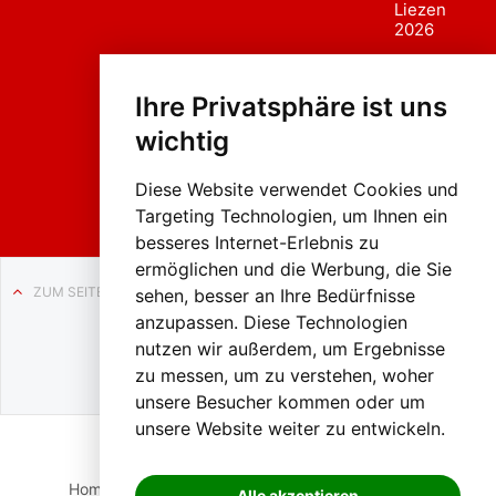
Liezen
2026
Fasc
hing
Ihre Privatsphäre ist uns
sumzug
2026
wichtig
Weissenb
ach in
Liezen
Diese Website verwendet Cookies und
Targeting Technologien, um Ihnen ein
besseres Internet-Erlebnis zu
ermöglichen und die Werbung, die Sie
ZUM SEITENANFANG
sehen, besser an Ihre Bedürfnisse
anzupassen. Diese Technologien
Auf BLO24.at werben?
nutzen wir außerdem, um Ergebnisse
+43 (0)664 2226600
zu messen, um zu verstehen, woher
unsere Besucher kommen oder um
unsere Website weiter zu entwickeln.
Home
Suche
Login
Impressum
Datenschutz
Alle akzeptieren