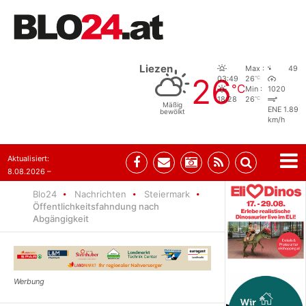
Liezen
Max :
49
26
°C
03:49
26
°C
Min :
1020
°C
18:28
26
Mäßig
ENE 1.89
bewölkt
km/h
Aktualisiert:
8.08.2026 –
07:35
Blo24
Nachrichten
Steiermark
Öffentlichkeitsfahndung nach
Abgängigkeit