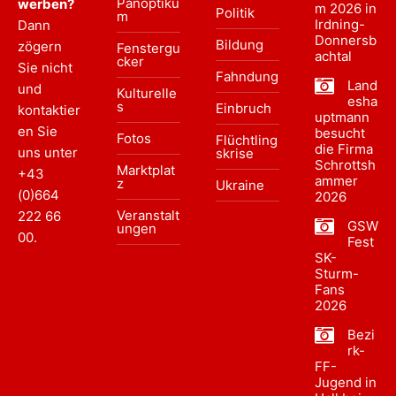
Panoptiku
werben?
m 2026 in
Politik
m
Irdning-
Dann
Donnersb
Bildung
zögern
Fenstergu
achtal
cker
Sie nicht
Fahndung
Land
und
Kulturelle
esha
s
Einbruch
kontaktier
uptmann
en Sie
besucht
Fotos
Flüchtling
die Firma
uns unter
skrise
Schrottsh
Marktplat
+43
ammer
z
Ukraine
(0)664
2026
Veranstalt
222 66
GSW
ungen
00
.
Fest
SK-
Sturm-
Fans
2026
Bezi
rk-
FF-
Jugend in