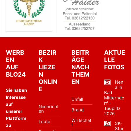
WERB
BEZIR
BEITR
AKTUE
EN
K
ÄGE
LLE
AUF
LIEZE
NACH
FOTOS
BLO24
N
THEM
ONLIN
EN
Nen
a in
E
Sie haben
Bad
Interesse
Mitterndo
Unfall
rf -
auf
Nachricht
Tauplitz
Brand
en
unserer
2026
Plattform
Wirtschaf
Leute
SK-
t
zu
Stur