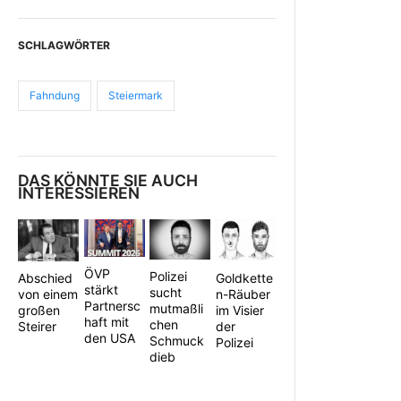
SCHLAGWÖRTER
Fahndung
Steiermark
DAS KÖNNTE SIE AUCH
INTERESSIEREN
ÖVP
Polizei
Abschied
Goldkette
stärkt
sucht
von einem
n-Räuber
Partnersc
mutmaßli
großen
im Visier
haft mit
chen
Steirer
der
den USA
Schmuck
Polizei
dieb