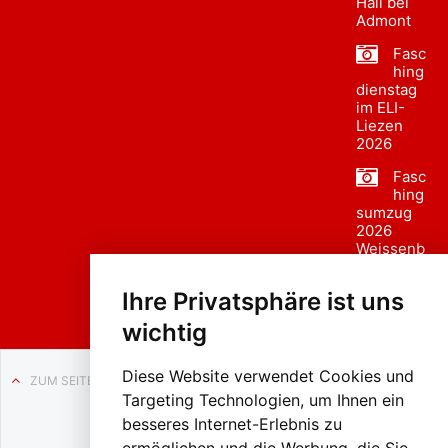
Hall bei
Admont
Fasc
hing
dienstag
im ELI-
Liezen
2026
Fasc
hing
sumzug
2026
Weissenb
ach in
Liezen
Ihre Privatsphäre ist uns
wichtig
Diese Website verwendet Cookies und
ZUM SEITENANFANG
Targeting Technologien, um Ihnen ein
Auf BLO24.at werben?
besseres Internet-Erlebnis zu
+43 (0)664 2226600