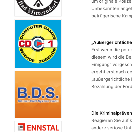
um originale Poliz
Unbekannten angele
betrügerische Kam
„Außergerichtlich
Erst wenn die poten
diesem wird die Be
Einigung“ vorgesch
ergeht erst nach de
„außergerichtliche
Bezahlung der For
Die Kriminalprävent
Reagieren Sie auf k
andere seriöse Unt