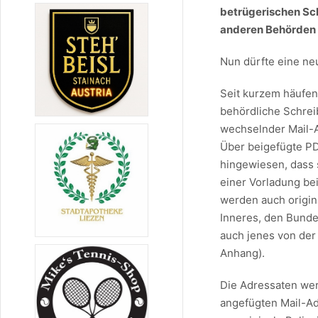
betrügerischen Sch
anderen Behörden
Nun dürfte eine ne
Seit kurzem häufen
behördliche Schre
wechselnder Mail-
Über beigefügte P
hingewiesen, dass s
einer Vorladung bei
werden auch origin
Inneres, den Bunde
auch jenes von de
Anhang).
Die Adressaten wer
angefügten Mail-Ad