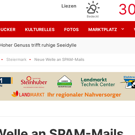
3
Liezen
Bedeckt
GUCKER
KULTURELLES
FOTOS
MARKTPLATZ
Gemeinsam für den SK Sturm
Steiermark
Neue Welle an SPAM-Mails
elle an SPAM-Mails