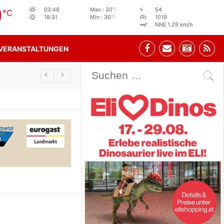
0
°C
03:46
Max : 30
54
°C
°C
18:31
Min : 30
1019
NNE 1.29 km/h
VERANSTALTUNGEN
Stehbeisl Stainach Öffnungszeiten