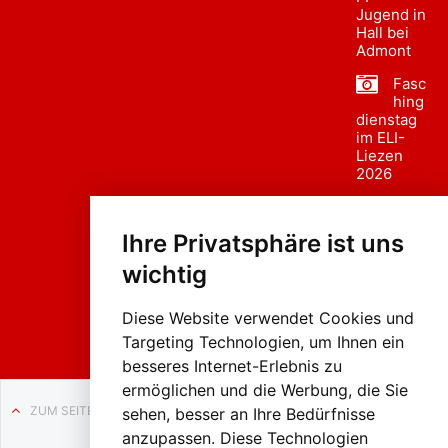
Jugend in
Hall bei
Admont
Fasc
hing
dienstag
im ELI-
Liezen
2026
Fasc
hing
Ihre Privatsphäre ist uns
sumzug
2026
wichtig
Weissenb
ach in
Liezen
Diese Website verwendet Cookies und
Targeting Technologien, um Ihnen ein
besseres Internet-Erlebnis zu
ermöglichen und die Werbung, die Sie
ZUM SEITENANFANG
sehen, besser an Ihre Bedürfnisse
anzupassen. Diese Technologien
Auf BLO24.at werben?