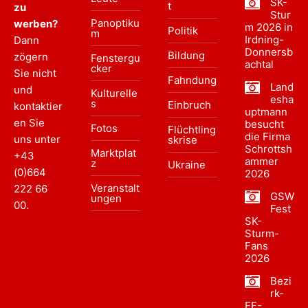
SK-
t
zu
Stur
Panoptiku
werben?
m 2026 in
Politik
m
Irdning-
Dann
Donnersb
Bildung
zögern
Fenstergu
achtal
cker
Sie nicht
Fahndung
Land
und
Kulturelle
esha
s
Einbruch
kontaktier
uptmann
en Sie
besucht
Fotos
Flüchtling
die Firma
uns unter
skrise
Schrottsh
Marktplat
+43
ammer
z
Ukraine
(0)664
2026
Veranstalt
222 66
GSW
ungen
00
.
Fest
SK-
Sturm-
Fans
2026
Bezi
rk-
FF-