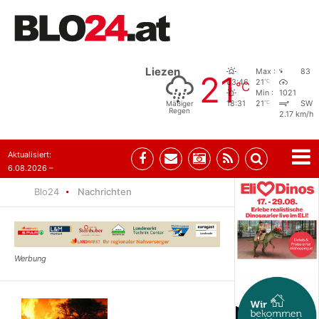
Liezen
Max :
83
21
°C
03:46
21
°C
Min :
1021
°C
Mäßiger
18:31
21
SW
Regen
2.17 km/h
Aktualisiert:
6.08.2026 –
10:52
Blo24
Nachrichten