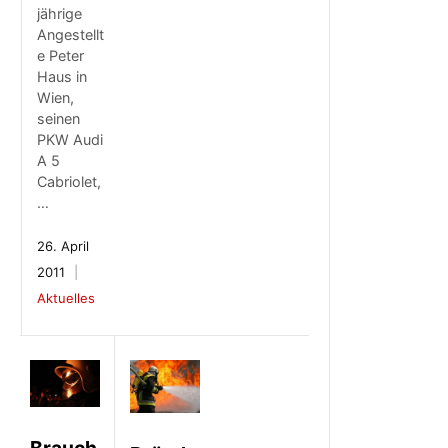
jährige
Angestellt
e Peter
Haus in
Wien,
seinen
PKW Audi
A 5
Cabriolet,
…
26. April
2011
Aktuelles
Brauch