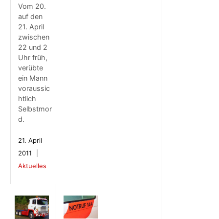
Vom 20.
auf den
21. April
zwischen
22 und 2
Uhr früh,
verübte
ein Mann
voraussic
htlich
Selbstmor
d.
21. April
2011
Aktuelles