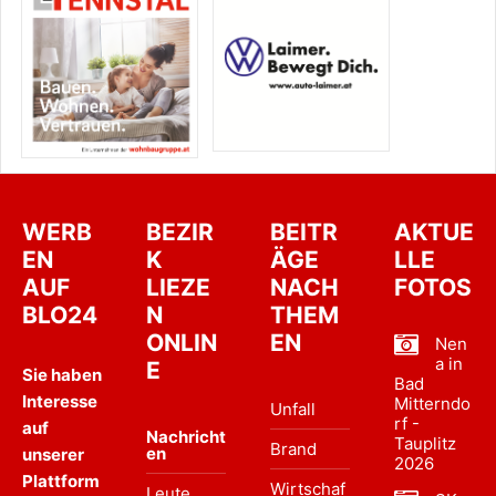
WERB
BEZIR
BEITR
AKTUE
EN
K
ÄGE
LLE
AUF
LIEZE
NACH
FOTOS
BLO24
N
THEM
ONLIN
EN
Nen
a in
E
Sie haben
Bad
Interesse
Mitterndo
Unfall
rf -
auf
Nachricht
Tauplitz
Brand
en
unserer
2026
Plattform
Wirtschaf
Leute