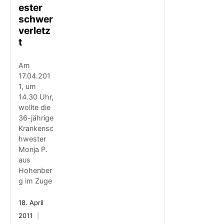
ester
schwer
verletz
t
Am
17.04.201
1, um
14.30 Uhr,
wollte die
36-jährige
Krankensc
hwester
Monja P.
aus
Hohenber
g im Zuge
18. April
2011