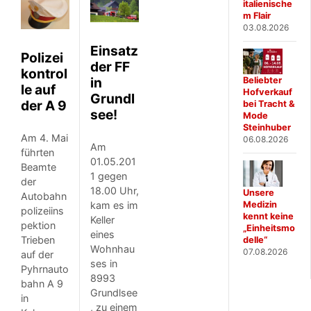
italienische
m Flair
03.08.2026
Einsatz
Polizei
der FF
kontrol
in
Beliebter
le auf
Hofverkauf
Grundl
der A 9
bei Tracht &
see!
Mode
Steinhuber
Am 4. Mai
06.08.2026
Am
führten
01.05.201
Beamte
1 gegen
der
18.00 Uhr,
Unsere
Autobahn
Medizin
kam es im
polizeiins
kennt keine
Keller
pektion
„Einheitsmo
eines
Trieben
delle“
Wohnhau
07.08.2026
auf der
ses in
Pyhrnauto
8993
bahn A 9
Grundlsee
in
, zu einem