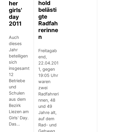
hold
her
belästi
girls'
gte
day
Radfah
2011
rerinne
n
Auch
dieses
Jahr
Freitagab
beteiligen
end,
sich
22.04.201
insgesamt
1, gegen
12
19:05 Uhr
Betriebe
waren
und
zwei
Schulen
Radfahreri
aus dem
nnen, 48
Bezirk
und 49
Liezen am
Jahre alt,
Girls' Day.
auf dem
Das…
Rad- und
Gehweg…