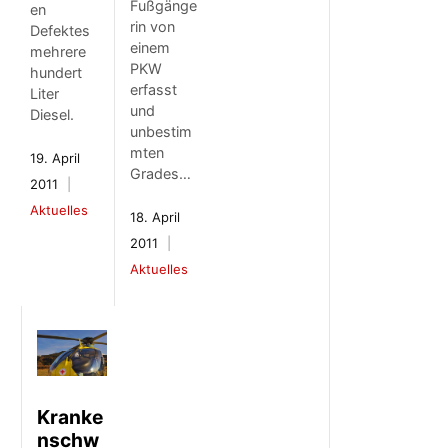
Fußgänge
en
rin von
Defektes
einem
mehrere
PKW
hundert
erfasst
Liter
und
Diesel.
unbestim
mten
19. April
Grades…
2011
Aktuelles
18. April
2011
Aktuelles
Kranke
nschw