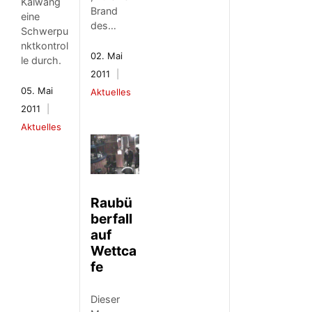
Kalwang
Brand
eine
des…
Schwerpu
nktkontrol
02. Mai
le durch.
2011
05. Mai
Aktuelles
2011
Aktuelles
Raubü
berfall
auf
Wettca
fe
Dieser