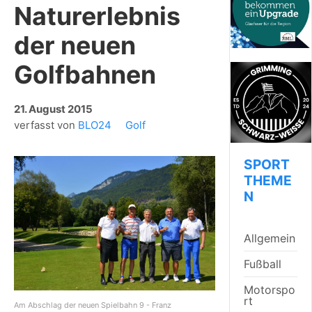
Naturerlebnis
der neuen
Golfbahnen
21. August 2015
verfasst von
BLO24
Golf
SPORT
THEME
N
Allgemein
Fußball
Motorspo
rt
Am Abschlag der neuen Spielbahn 9 - Franz