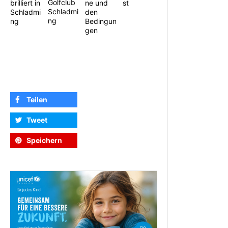
Golfclub
ne und
st
brilliert in
Schladmi
den
Schladmi
ng
Bedingun
ng
gen
Teilen
Tweet
Speichern