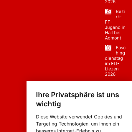
2026
Bezi
rk-
FF-
Jugend in
Hall bei
Admont
Fasc
hing
dienstag
im ELI-
Liezen
2026
Fasc
hing
Ihre Privatsphäre ist uns
sumzug
2026
wichtig
Weissenb
ach in
Liezen
Diese Website verwendet Cookies und
Targeting Technologien, um Ihnen ein
besseres Internet-Erlebnis zu