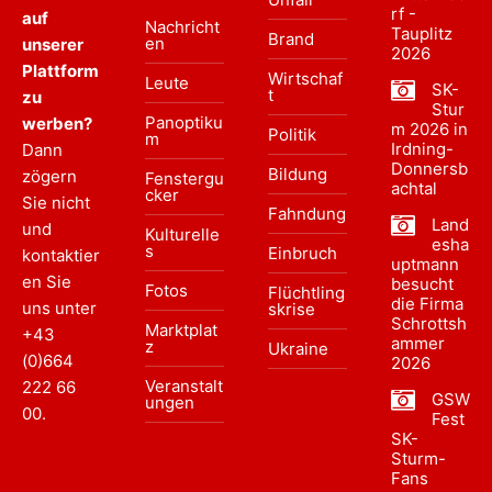
rf -
auf
Nachricht
Tauplitz
Brand
en
unserer
2026
Plattform
Wirtschaf
Leute
SK-
t
zu
Stur
Panoptiku
werben?
m 2026 in
Politik
m
Irdning-
Dann
Donnersb
Bildung
zögern
Fenstergu
achtal
cker
Sie nicht
Fahndung
Land
und
Kulturelle
esha
s
Einbruch
kontaktier
uptmann
en Sie
besucht
Fotos
Flüchtling
die Firma
uns unter
skrise
Schrottsh
Marktplat
+43
ammer
z
Ukraine
(0)664
2026
Veranstalt
222 66
GSW
ungen
00
.
Fest
SK-
Sturm-
Fans