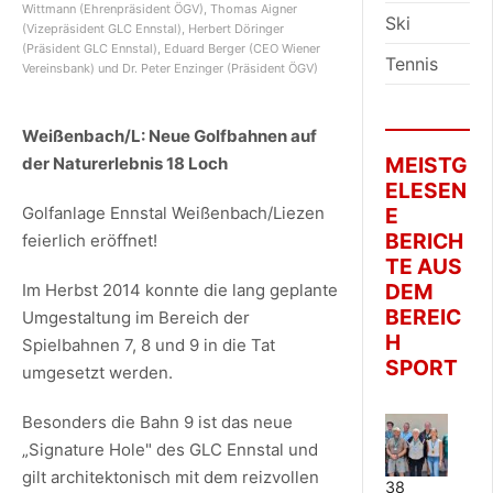
Wittmann (Ehrenpräsident ÖGV), Thomas Aigner
Ski
(Vizepräsident GLC Ennstal), Herbert Döringer
(Präsident GLC Ennstal), Eduard Berger (CEO Wiener
Tennis
Vereinsbank) und Dr. Peter Enzinger (Präsident ÖGV)
Weißenbach/L: Neue Golfbahnen auf
MEISTG
der Naturerlebnis 18 Loch
ELESEN
Golfanlage Ennstal Weißenbach/Liezen
E
BERICH
feierlich eröffnet!
TE AUS
DEM
Im Herbst 2014 konnte die lang geplante
BEREIC
Umgestaltung im Bereich der
H
Spielbahnen 7, 8 und 9 in die Tat
SPORT
umgesetzt werden.
Besonders die Bahn 9 ist das neue
„Signature Hole" des GLC Ennstal und
gilt architektonisch mit dem reizvollen
38