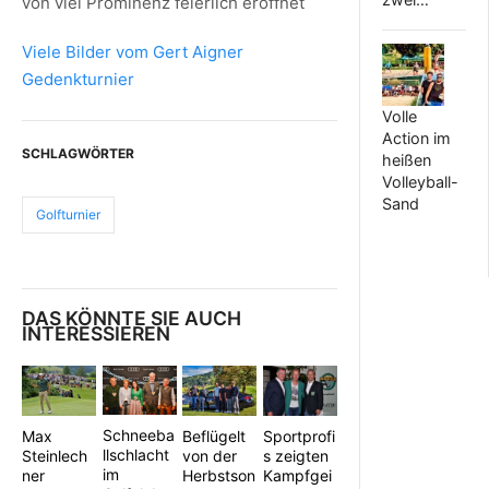
von viel Prominenz feierlich eröffnet
Viele Bilder vom Gert Aigner
Gedenkturnier
Volle
Action im
SCHLAGWÖRTER
heißen
Volleyball-
Sand
Golfturnier
DAS KÖNNTE SIE AUCH
INTERESSIEREN
Schneeba
Beflügelt
Sportprofi
Max
llschlacht
von der
s zeigten
Steinlech
im
Herbstson
Kampfgei
ner