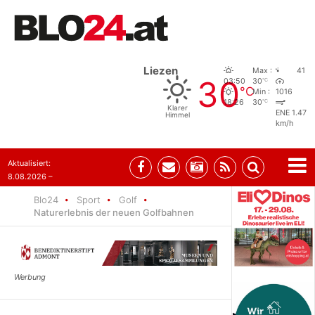
Liezen
Max :
41
30
°C
03:50
30
°C
Min :
1016
°C
18:26
30
Klarer
ENE 1.47
Himmel
km/h
Aktualisiert:
8.08.2026 –
07:35
Blo24
Sport
Golf
Naturerlebnis der neuen Golfbahnen