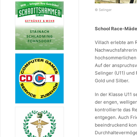
© Selinger
School Race-Mädels
Villach erlebte am
Nachwuchsfahrerinn
hochsommerlichen 
Auf der anspruchsv
Selinger (U11) und 
Gold und Silber.
In der Klasse U11 s
der engen, wellige
kontrollierte das 
entgegen. Auch Fri
beeindruckend kons
Durchhaltevermögen