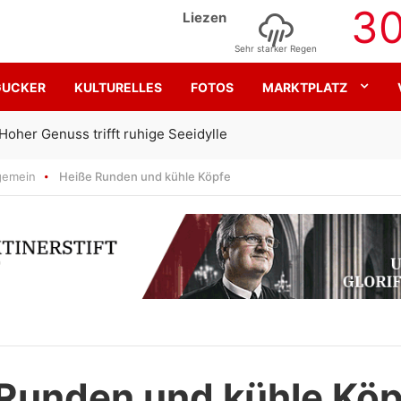
3
Liezen
Sehr starker Regen
GUCKER
KULTURELLES
FOTOS
MARKTPLATZ
Gemeinsam für den SK Sturm
gemein
Heiße Runden und kühle Köpfe
Runden und kühle Köp