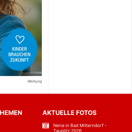
Werbung
THEMEN
AKTUELLE FOTOS
Nena in Bad Mitterndorf -
Tauplitz 2026