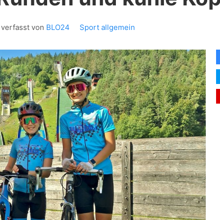
verfasst von
BLO24
Sport allgemein