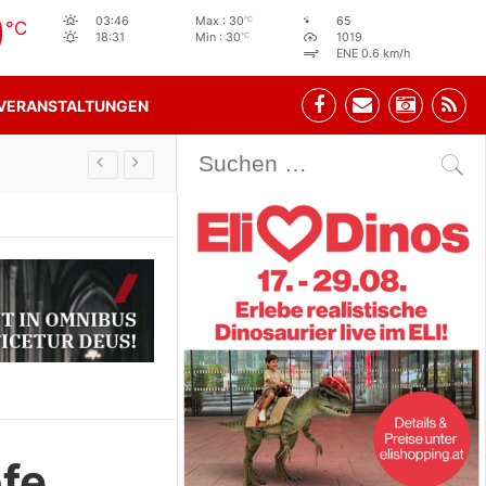
0
°C
03:46
Max : 30
65
°C
°C
18:31
Min : 30
1019
ENE 0.6 km/h
VERANSTALTUNGEN
Stehbeisl Stainach Öffnungszeiten
fe