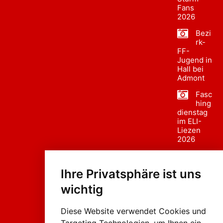
Fans
2026
Bezi
rk-
FF-
Jugend in
Hall bei
Admont
Fasc
hing
dienstag
im ELI-
Liezen
2026
Fasc
hing
Ihre Privatsphäre ist uns
sumzug
2026
wichtig
Weissenb
ach in
Liezen
Diese Website verwendet Cookies und