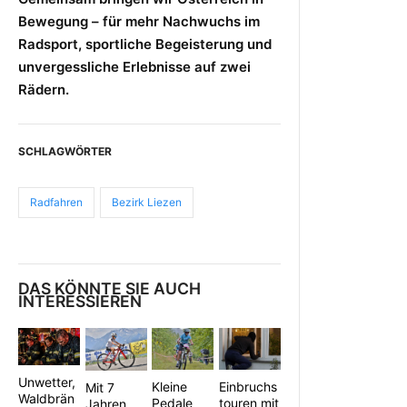
Bewegung – für mehr Nachwuchs im
Radsport, sportliche Begeisterung und
unvergessliche Erlebnisse auf zwei
Rädern.
SCHLAGWÖRTER
Radfahren
Bezirk Liezen
DAS KÖNNTE SIE AUCH
INTERESSIEREN
Unwetter,
Kleine
Einbruchs
Mit 7
Waldbrän
Pedale
touren mit
Jahren