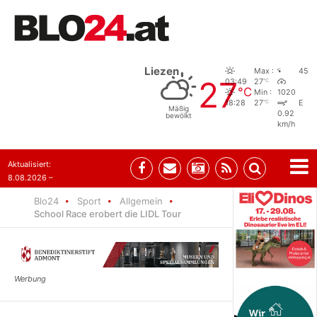
Liezen
Max :
45
27
°C
03:49
27
°C
Min :
1020
°C
18:28
27
E
Mäßig
0.92
bewölkt
km/h
Aktualisiert:
8.08.2026 –
07:35
Blo24
Sport
Allgemein
School Race erobert die LIDL Tour