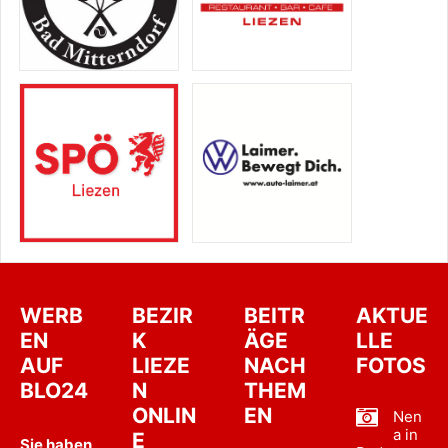
WERB
BEZIR
BEITR
AKTUE
EN
K
ÄGE
LLE
AUF
LIEZE
NACH
FOTOS
BLO24
N
THEM
ONLIN
EN
Nen
a in
E
Sie haben