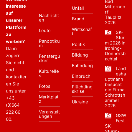
Bad
Interesse
Mitterndo
Unfall
rf -
auf
Nachricht
Tauplitz
Brand
en
unserer
2026
Plattform
Wirtschaf
Leute
SK-
t
zu
Stur
Panoptiku
werben?
m 2026 in
Politik
m
Irdning-
Dann
Donnersb
Bildung
zögern
Fenstergu
achtal
cker
Sie nicht
Fahndung
Land
und
Kulturelle
esha
s
Einbruch
kontaktier
uptmann
en Sie
besucht
Fotos
Flüchtling
die Firma
uns unter
skrise
Schrottsh
Marktplat
+43
ammer
z
Ukraine
(0)664
2026
Veranstalt
222 66
GSW
ungen
00
.
Fest
SK-
Sturm-