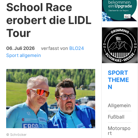
School Race
erobert die LIDL
Tour
06. Juli 2026
verfasst von
BLO24
Sport allgemein
SPORT
THEME
N
Allgemein
Fußball
Motorspo
rt
© Schröcker