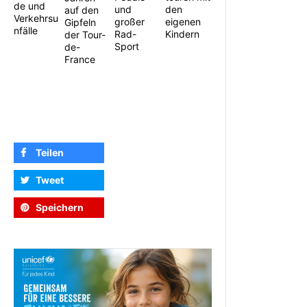
de und
und
den
auf den
Verkehrsu
großer
eigenen
Gipfeln
nfälle
Rad-
Kindern
der Tour-
Sport
de-
France
Teilen
Tweet
Speichern