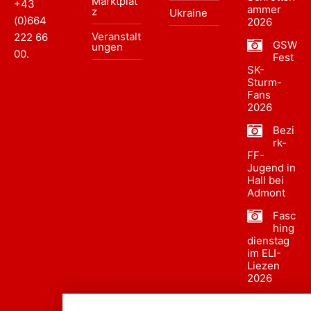
Marktplat
+43
ammer
z
Ukraine
(0)664
2026
Veranstalt
222 66
GSW
ungen
00
.
Fest
SK-
Sturm-
Fans
2026
Bezi
rk-
FF-
Jugend in
Hall bei
Admont
Fasc
hing
dienstag
im ELI-
Liezen
2026
Fasc