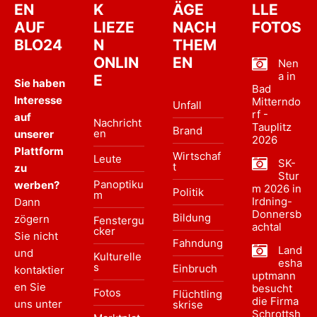
EN
K
ÄGE
LLE
AUF
LIEZE
NACH
FOTOS
BLO24
N
THEM
ONLIN
EN
Nen
a in
E
Sie haben
Bad
Interesse
Mitterndo
Unfall
rf -
auf
Nachricht
Tauplitz
Brand
en
unserer
2026
Plattform
Wirtschaf
Leute
SK-
t
zu
Stur
Panoptiku
werben?
m 2026 in
Politik
m
Irdning-
Dann
Donnersb
Bildung
zögern
Fenstergu
achtal
cker
Sie nicht
Fahndung
Land
und
Kulturelle
esha
s
Einbruch
kontaktier
uptmann
en Sie
besucht
Fotos
Flüchtling
die Firma
uns unter
skrise
Schrottsh