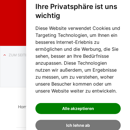
hing
Ihre Privatsphäre ist uns
sumzug
2026
wichtig
Weissenb
ach in
Liezen
Diese Website verwendet Cookies und
Targeting Technologien, um Ihnen ein
besseres Internet-Erlebnis zu
ermöglichen und die Werbung, die Sie
ZUM SEITENANFANG
sehen, besser an Ihre Bedürfnisse
anzupassen. Diese Technologien
Auf BLO24.at werben?
nutzen wir außerdem, um Ergebnisse
+43 (0)664 2226600
zu messen, um zu verstehen, woher
unsere Besucher kommen oder um
unsere Website weiter zu entwickeln.
Home
Suche
Login
Impressum
Datenschutz
Alle akzeptieren
Kontakt
Ich lehne ab