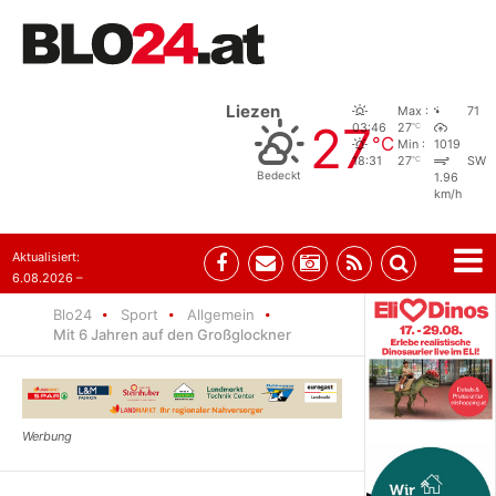
Liezen
Max :
71
27
°C
03:46
27
°C
Min :
1019
°C
18:31
27
SW
Bedeckt
1.96
km/h
Aktualisiert:
6.08.2026 –
10:52
Blo24
Sport
Allgemein
Mit 6 Jahren auf den Großglockner