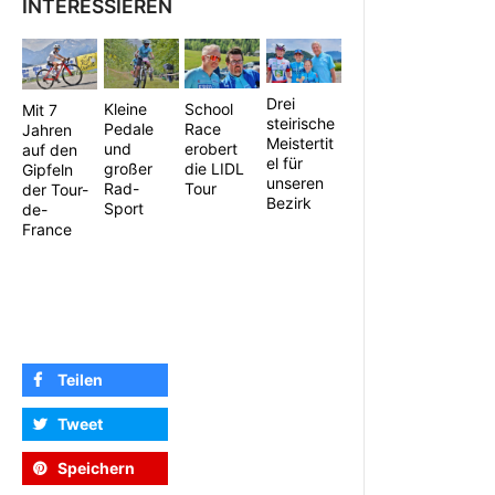
INTERESSIEREN
Drei
School
Kleine
Mit 7
steirische
Race
Pedale
Jahren
Meistertit
erobert
und
auf den
el für
die LIDL
großer
Gipfeln
unseren
Tour
Rad-
der Tour-
Bezirk
Sport
de-
France
Teilen
Tweet
Speichern