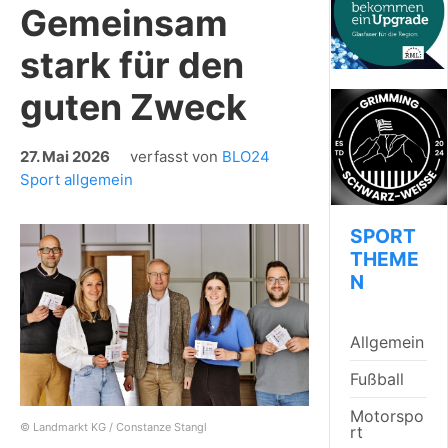
Gemeinsam
stark für den
guten Zweck
27. Mai 2026
verfasst von
BLO24
Sport allgemein
SPORT
THEME
N
Allgemein
Fußball
Motorspo
© Landmarkt KG / Constanze Stangl
rt