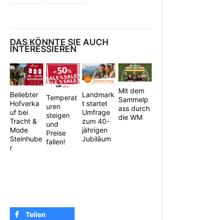
DAS KÖNNTE SIE AUCH
INTERESSIEREN
Mit dem
Beliebter
Landmark
Temperat
Sammelp
Hofverka
t startet
uren
ass durch
uf bei
Umfrage
steigen
die WM
Tracht &
zum 40-
und
Mode
jährigen
Preise
Steinhube
Jubiläum
fallen!
r
Teilen