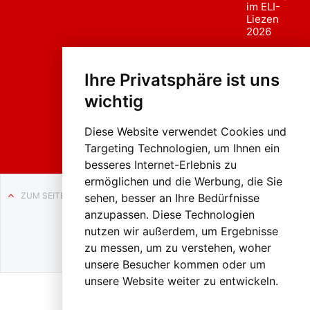
im ELI-
Liezen
2026
Fasc
hing
Ihre Privatsphäre ist uns
sumzug
2026
wichtig
Weissenb
ach in
Liezen
Diese Website verwendet Cookies und
Targeting Technologien, um Ihnen ein
besseres Internet-Erlebnis zu
ermöglichen und die Werbung, die Sie
ZUM SEITENANFANG
sehen, besser an Ihre Bedürfnisse
anzupassen. Diese Technologien
Auf BLO24.at werben?
nutzen wir außerdem, um Ergebnisse
+43 (0)664 2226600
zu messen, um zu verstehen, woher
unsere Besucher kommen oder um
unsere Website weiter zu entwickeln.