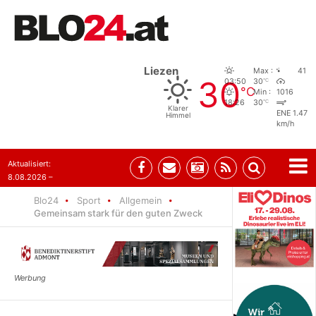
Liezen
Max :
41
30
°C
03:50
30
°C
Min :
1016
°C
18:26
30
Klarer
ENE 1.47
Himmel
km/h
Aktualisiert:
8.08.2026 –
07:35
Blo24
Sport
Allgemein
Gemeinsam stark für den guten Zweck