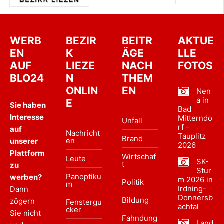
WERB
BEZIR
BEITR
AKTUE
EN
K
ÄGE
LLE
AUF
LIEZE
NACH
FOTOS
BLO24
N
THEM
ONLIN
EN
Nen
a in
E
Sie haben
Bad
Interesse
Mitterndo
Unfall
rf -
auf
Nachricht
Tauplitz
Brand
en
unserer
2026
Plattform
Wirtschaf
Leute
SK-
t
zu
Stur
Panoptiku
werben?
m 2026 in
Politik
m
Irdning-
Dann
Donnersb
Bildung
zögern
Fenstergu
achtal
cker
Sie nicht
Fahndung
Land