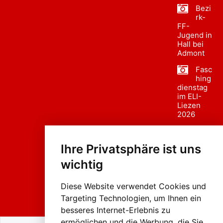
Bezi
rk-
FF-
Jugend in
Hall bei
Admont
Fasc
hing
dienstag
im ELI-
Liezen
2026
Fasc
hing
Ihre Privatsphäre ist uns
sumzug
2026
wichtig
Weissenb
ach in
Liezen
Diese Website verwendet Cookies und
Targeting Technologien, um Ihnen ein
besseres Internet-Erlebnis zu
ermöglichen und die Werbung, die Sie