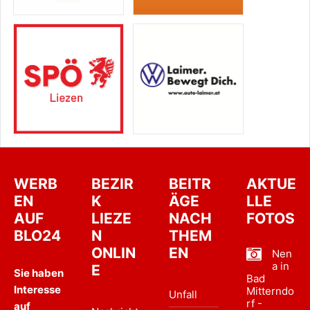
WERB
BEZIR
BEITR
AKTUE
EN
K
ÄGE
LLE
AUF
LIEZE
NACH
FOTOS
BLO24
N
THEM
ONLIN
EN
Nen
a in
E
Sie haben
Bad
Interesse
Mitterndo
Unfall
rf -
auf