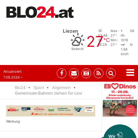
Liezen
Max :
58
27
°C
03:48
27
°C
Min :
1019
°C
18:29
27
N
Bedeckt
1.68
km/h
Aktualisiert:
7.08.2026 –
09:05
Blo24
Sport
Allgemein
Gemeinsam Bahnen ziehen für Levi