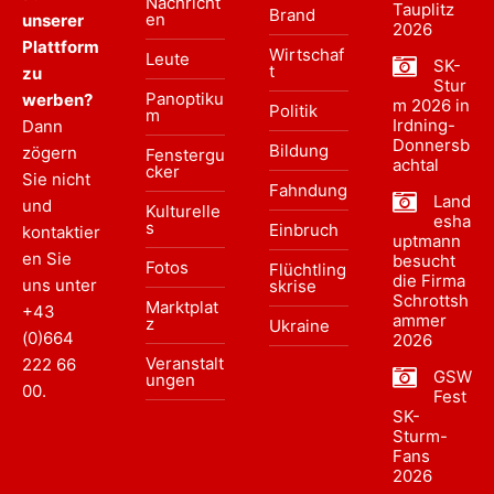
Nachricht
Tauplitz
Brand
en
unserer
2026
Plattform
Wirtschaf
Leute
SK-
t
zu
Stur
Panoptiku
werben?
m 2026 in
Politik
m
Irdning-
Dann
Donnersb
Bildung
zögern
Fenstergu
achtal
cker
Sie nicht
Fahndung
Land
und
Kulturelle
esha
s
Einbruch
kontaktier
uptmann
en Sie
besucht
Fotos
Flüchtling
die Firma
uns unter
skrise
Schrottsh
Marktplat
+43
ammer
z
Ukraine
(0)664
2026
Veranstalt
222 66
GSW
ungen
00
.
Fest
SK-
Sturm-
Fans
2026