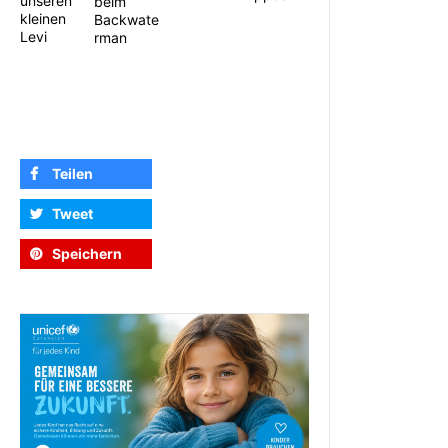
unseren
beim
kleinen
Backwate
Levi
rman
Teilen
Tweet
Speichern