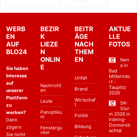
WERB
BEZIR
BEITR
AKTUE
EN
K
ÄGE
LLE
AUF
LIEZE
NACH
FOTOS
BLO24
N
THEM
ONLIN
EN
Nen
a in
E
Sie haben
Bad
Interesse
Mitterndo
Unfall
rf -
auf
Nachricht
Tauplitz
Brand
en
unserer
2026
Plattform
Wirtschaf
Leute
SK-
t
zu
Stur
Panoptiku
werben?
m 2026 in
Politik
m
Irdning-
Dann
Donnersb
Bildung
zögern
Fenstergu
achtal
cker
Sie nicht