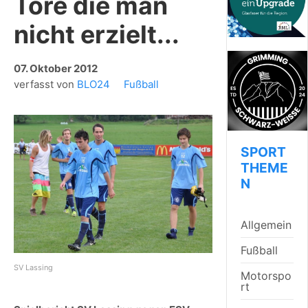
Tore die man
nicht erzielt...
07. Oktober 2012
verfasst von
BLO24
Fußball
SPORT
THEME
N
Allgemein
Fußball
SV Lassing
Motorspo
rt