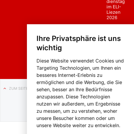
dienstag
im ELI-
Liezen
2026
Fasc
hing
Ihre Privatsphäre ist uns
sumzug
2026
wichtig
Weissenb
ach in
Liezen
Diese Website verwendet Cookies und
Targeting Technologien, um Ihnen ein
besseres Internet-Erlebnis zu
ermöglichen und die Werbung, die Sie
ZUM SEITENANFANG
sehen, besser an Ihre Bedürfnisse
anzupassen. Diese Technologien
Auf BLO24.at werben?
nutzen wir außerdem, um Ergebnisse
+43 (0)664 2226600
zu messen, um zu verstehen, woher
unsere Besucher kommen oder um
unsere Website weiter zu entwickeln.