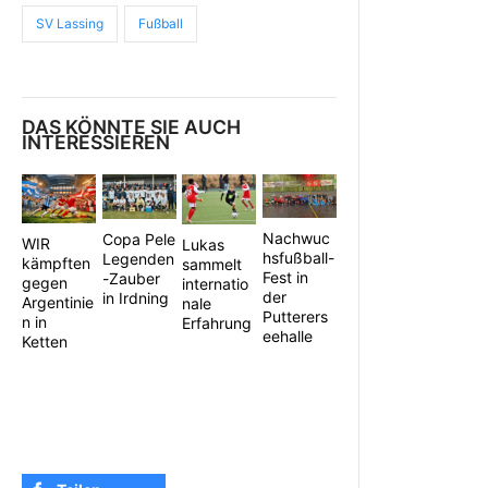
SV Lassing
Fußball
DAS KÖNNTE SIE AUCH
INTERESSIEREN
Nachwuc
Copa Pele
WIR
Lukas
hsfußball-
Legenden
kämpften
sammelt
Fest in
-Zauber
gegen
internatio
der
in Irdning
Argentinie
nale
Putterers
n in
Erfahrung
eehalle
Ketten