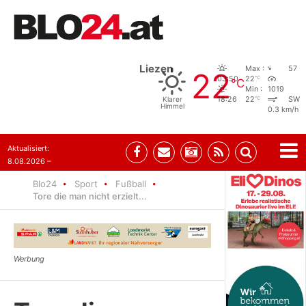
Liezen
Max :
57
22
°C
03:50
22
°C
Min :
1019
°C
Klarer
18:26
22
SW
Himmel
0.3 km/h
Aktualisiert:
8.08.2026 –
07:35
Blo24
Sport
Fußball
Tore die man nicht erzielt...