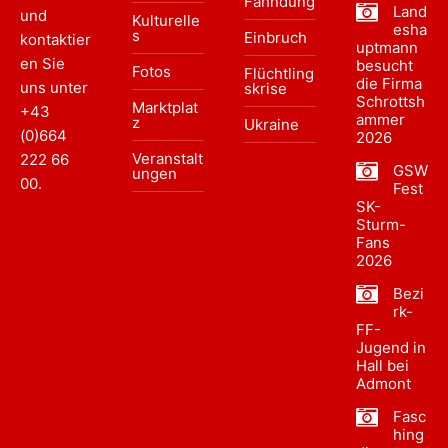
Fahndung
Land
und
Kulturelle
esha
s
Einbruch
kontaktier
uptmann
en Sie
besucht
Fotos
Flüchtling
die Firma
uns unter
skrise
Schrottsh
Marktplat
+43
ammer
z
Ukraine
(0)664
2026
Veranstalt
222 66
GSW
ungen
00
.
Fest
SK-
Sturm-
Fans
2026
Bezi
rk-
FF-
Jugend in
Hall bei
Admont
Fasc
hing