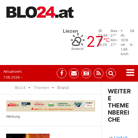
Liezen
Max :
58
27
°C
03:48
27
°C
Min :
1019
°C
18:29
27
N
Bedeckt
1.68
km/h
Aktualisiert:
7.08.2026 –
09:05
Blo24
Themen
Brand
WEITER
E
THEME
NBEREI
CHE