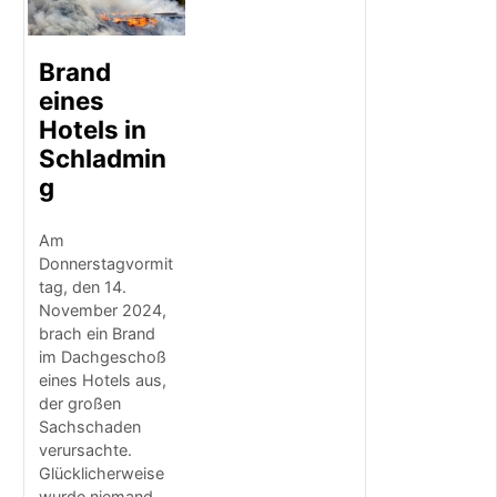
o
f
v
Brand
e
r
eines
k
Hotels in
a
Schladmin
u
f
g
b
e
i
Am
T
Donnerstagvormit
r
tag, den 14.
a
November 2024,
c
brach ein Brand
h
im Dachgeschoß
t
eines Hotels aus,
&
der großen
M
Sachschaden
o
verursachte.
d
e
Glücklicherweise
S
wurde niemand