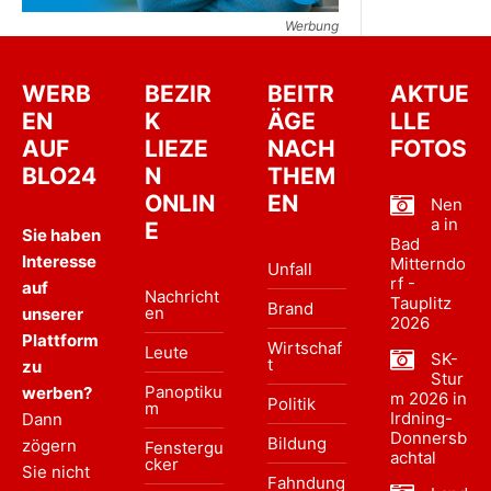
Werbung
WERB
BEZIR
BEITR
AKTUE
EN
K
ÄGE
LLE
AUF
LIEZE
NACH
FOTOS
BLO24
N
THEM
ONLIN
EN
Nen
a in
E
Sie haben
Bad
Interesse
Mitterndo
Unfall
rf -
auf
Nachricht
Tauplitz
Brand
en
unserer
2026
Plattform
Wirtschaf
Leute
SK-
t
zu
Stur
Panoptiku
werben?
m 2026 in
Politik
m
Irdning-
Dann
Donnersb
Bildung
zögern
Fenstergu
achtal
cker
Sie nicht
Fahndung