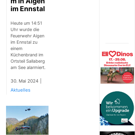
m in Aigen
a
i
im Ennstal
s
h
Heute um 14:51
o
Uhr wurde die
r
n
Feuerwehr Aigen
im Ennstal zu
einem
Küchenbrand im
Ortsteil Sallaberg
am See alarmiert.
30. Mai 2024
Aktuelles