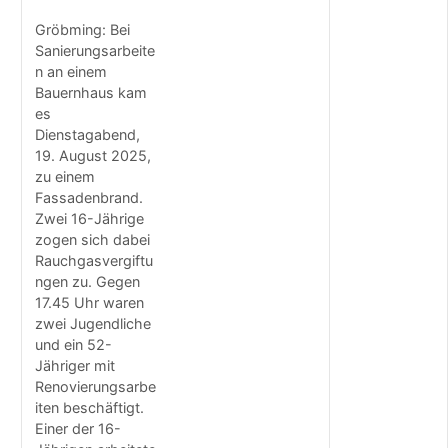
s
a
Gröbming: Bei
t
Sanierungsarbeite
z
n an einem
f
Bauernhaus kam
a
es
h
Dienstagabend,
r
19. August 2025,
z
e
zu einem
u
Fassadenbrand.
g
Zwei 16-Jährige
f
zogen sich dabei
ü
Rauchgasvergiftu
r
ngen zu. Gegen
U
17.45 Uhr waren
n
zwei Jugendliche
t
und ein 52-
e
Jähriger mit
r
b
Renovierungsarbe
u
iten beschäftigt.
r
Einer der 16-
g