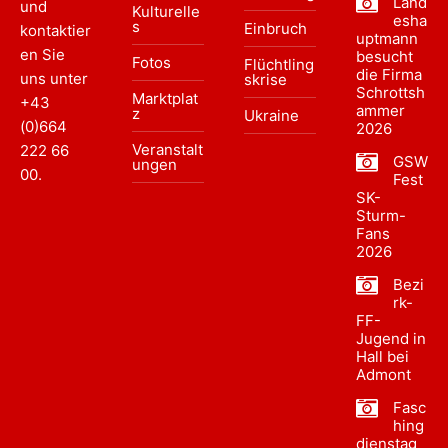
Land
und
Kulturelle
esha
s
Einbruch
kontaktier
uptmann
en Sie
besucht
Fotos
Flüchtling
die Firma
uns unter
skrise
Schrottsh
Marktplat
+43
ammer
z
Ukraine
(0)664
2026
Veranstalt
222 66
GSW
ungen
00
.
Fest
SK-
Sturm-
Fans
2026
Bezi
rk-
FF-
Jugend in
Hall bei
Admont
Fasc
hing
dienstag