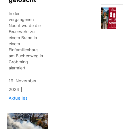
6
In der
.
vergangenen
A
Nacht wurde die
U
Feuerwehr zu
G
einem Brand in
U
S
einem
T
Einfamilienhaus
2
am Buchenweg in
0
Gröbming
2
alarmiert.
6
B
19. November
e
l
2024
i
Aktuelles
e
b
t
e
r
H