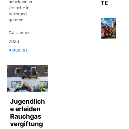
unbekannter
TE
Ursache in
Vollbrand
geraten.
7
.
A
04. Januar
U
2026
G
U
Aktuelles
S
T
2
0
2
6
N
e
u
Jugendlich
e
e erleiden
s
E
Rauchgas
i
vergiftung
n