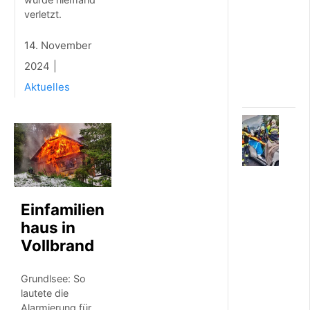
t
verletzt.
e
i
14. November
n
h
2024
u
Aktuelles
…
6
.
A
U
G
U
S
Einfamilien
T
haus in
2
0
Vollbrand
2
6
Grundlsee: So
S
lautete die
c
h
Alarmierung für