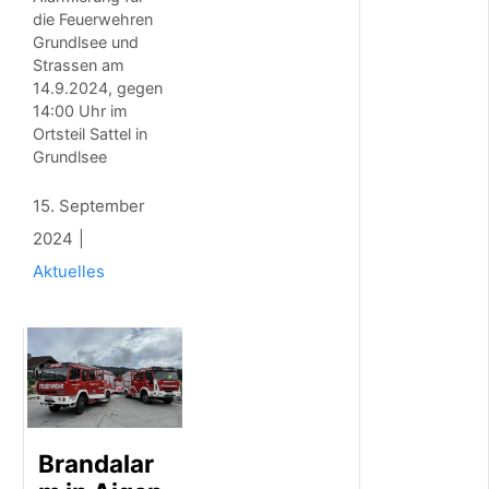
w
die Feuerwehren
e
Grundlsee und
r
Strassen am
e
14.9.2024, gegen
r
14:00 Uhr im
U
Ortsteil Sattel in
n
Grundlsee
f
a
l
15. September
l
2024
a
u
Aktuelles
f
d
e
r
A
9
b
e
i
Brandalar
G