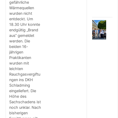
g
gefährliche
a
Wärmequellen
n
wurden nicht
entdeckt. Um
6
18.30 Uhr konnte
.
endgültig „Brand
A
aus“ gemeldet
U
werden. Die
G
beiden 16-
U
jährigen
S
Praktikanten
T
2
wurden mit
0
leichten
2
Rauchgasvergiftu
6
ngen ins DKH
R
Schladming
e
eingeliefert. Die
g
Höhe des
i
Sachschadens ist
o
noch unklar. Nach
n
bisherigen
a