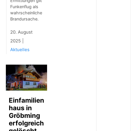
l
Ermittlungen gilt
e
Funkenflug als
r
wahrscheinliche
S
Brandursache.
t
r
20. August
o
m
2025
f
Aktuelles
ü
r
u
n
s
e
r
e
n
Einfamilien
B
e
haus in
z
Gröbming
i
erfolgreich
r
k
gelöscht