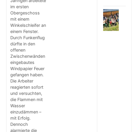
Jährigen arbeitete
im ersten
7
Obergeschoss
.
mit einem
A
Winkelschleifer an
U
einem Fenster.
G
Durch Funkenflug
U
dürfte in den
S
offenen
T
Zwischenwänden
2
eingebautes
0
2
Windpapier Feuer
6
gefangen haben.
F
Die Arbeiter
r
reagierten sofort
e
und versuchten,
i
die Flammen mit
w
Wasser
i
einzudämmen –
l
mit Erfolg.
l
Dennoch
i
g
alarmierte die