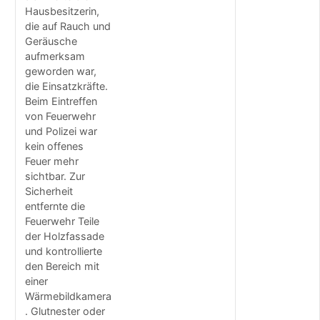
e
Hausbesitzerin,
p
die auf Rauch und
a
Geräusche
c
aufmerksam
k
geworden war,
t
die Einsatzkräfte.
e
Beim Eintreffen
n
von Feuerwehr
a
u
und Polizei war
f
kein offenes
d
Feuer mehr
e
sichtbar. Zur
r
Sicherheit
A
entfernte die
l
Feuerwehr Teile
m
der Holzfassade
k
und kontrollierte
r
den Bereich mit
ä
f
einer
t
Wärmebildkamera
i
. Glutnester oder