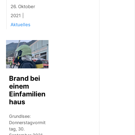
e
26. Oktober
i
2021
t
s
Aktuelles
u
n
f
a
l
l
i
n
H
Brand bei
a
einem
u
s
Einfamilien
v
haus
e
r
l
Grundlsee:
e
Donnerstagvormit
t
tag, 30.
z