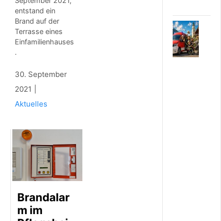
September 2021,
t
entstand ein
Brand auf der
7
Terrasse eines
.
Einfamilienhauses
A
.
U
G
U
30. September
S
2021
T
2
Aktuelles
0
2
6
N
e
u
e
s
E
Brandalar
i
n
m im
s