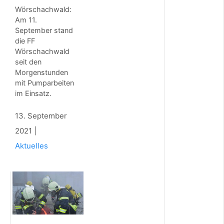
p
Wörschachwald:
a
Am 11.
c
September stand
k
die FF
t
Wörschachwald
e
seit den
n
Morgenstunden
a
u
mit Pumparbeiten
f
im Einsatz.
d
e
13. September
r
A
2021
l
Aktuelles
m
k
r
ä
f
t
i
g