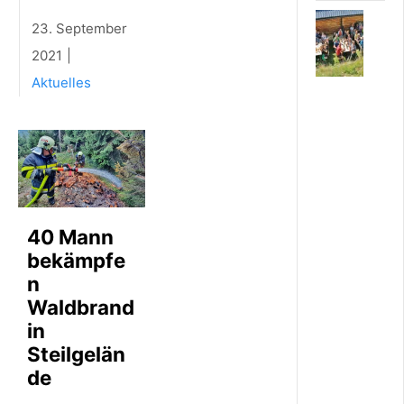
7
23. September
.
A
2021
U
Aktuelles
G
U
S
T
2
0
2
6
F
40 Mann
r
bekämpfe
e
i
n
w
Waldbrand
i
in
l
l
Steilgelän
i
de
g
e