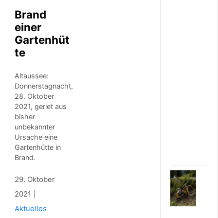
e
Brand
h
r
einer
e
Gartenhüt
n
te
b
e
i
Altaussee:
L
Donnerstagnacht,
ö
28. Oktober
s
c
2021, geriet aus
h
bisher
e
unbekannter
i
Ursache eine
n
Gartenhütte in
…
Brand.
8
29. Oktober
.
2021
A
U
Aktuelles
G