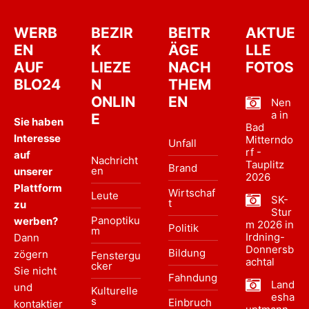
WERB
BEZIR
BEITR
AKTUE
EN
K
ÄGE
LLE
AUF
LIEZE
NACH
FOTOS
BLO24
N
THEM
ONLIN
EN
Nen
a in
E
Sie haben
Bad
Interesse
Mitterndo
Unfall
rf -
auf
Nachricht
Tauplitz
Brand
en
unserer
2026
Plattform
Wirtschaf
Leute
SK-
t
zu
Stur
Panoptiku
werben?
m 2026 in
Politik
m
Irdning-
Dann
Donnersb
Bildung
zögern
Fenstergu
achtal
cker
Sie nicht
Fahndung
Land
und
Kulturelle
esha
s
Einbruch
kontaktier