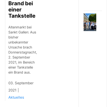
a
Brand bei
n
einer
Tankstelle
6
.
A
Altenmarkt bei
U
Sankt Gallen: Aus
G
bisher
U
unbekannter
S
Ursache brach
T
2
Donnerstagnacht,
0
2. September
2
2021, im Bereich
6
einer Tankstelle
R
ein Brand aus.
e
g
03. September
i
o
2021
n
Aktuelles
a
l