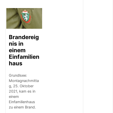
U
S
T
2
0
2
6
2
Brandereig
6
nis in
-
einem
J
ä
Einfamilien
h
haus
r
i
g
Grundlsee:
e
Montagnachmitta
r
g, 25. Oktober
b
2021, kam es in
e
einem
i
Einfamilienhaus
A
zu einem Brand.
r
b