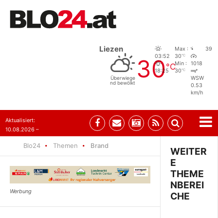
Liezen
Max :
39
°C
03:52
30
30
Min :
1018
°C
°C
18:25
30
Überwiege
WSW
nd bewölkt
0.53
km/h
Aktualisiert:
10.08.2026 –
10:31
Blo24
Themen
Brand
WEITER
E
THEME
NBEREI
CHE