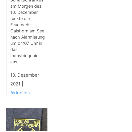
r
a
am Morgen des
u
10. Dezember
b
rückte die
e
Feuerwehr
r
Gaishorn am See
u
nach Alarmierung
n
um 04:07 Uhr in
t
das
e
Industriegebiet
r
aus.
s
t
ü
10. Dezember
t
2021
z
e
Aktuelles
n
F
e
u
e
r
w