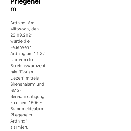
Pflegehei
a
t
m
z
f
Ardning: Am
a
Mittwoch, den
h
r
22.09.2021
z
wurde die
e
Feuerwehr
u
Ardning um 14:27
g
Uhr von der
f
Bereichswarnzent
ü
rale "Florian
r
Liezen" mittels
U
Sirenenalarm und
n
t
SMS-
e
Benachrichtigung
r
zu einem "B06 -
b
Brandmeldealarm
u
Pflegeheim
r
Ardning"
g
alarmiert.