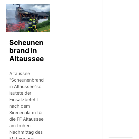
e
r
S
t
r
o
m
Scheunen
f
ü
brand in
r
Altaussee
u
n
s
Altaussee
e
"Scheunenbrand
r
in Altaussee"so
e
lautete der
n
Einsatzbefehl
B
e
nach dem
z
Sirenenalarm für
i
die FF Altaussee
r
am frühen
k
Nachmittag des
Mittwoches.