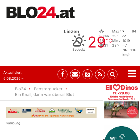
Liezen
Max :
64
29
°C
03:46
29
°C
Min :
1019
°C
18:31
29
Bedeckt
NNE 1.16
km/h
Aktualisiert:
6.08.2026 –
10:52
Blo24
Fenstergucker
Ein Knall, dann war überall Blut