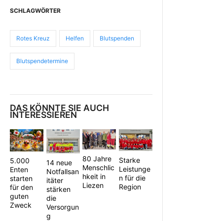
SCHLAGWÖRTER
Rotes Kreuz
Helfen
Blutspenden
Blutspendetermine
DAS KÖNNTE SIE AUCH
INTERESSIEREN
80 Jahre
Starke
5.000
14 neue
Menschlic
Leistunge
Enten
Notfallsan
hkeit in
n für die
starten
itäter
Liezen
Region
für den
stärken
guten
die
Zweck
Versorgun
g