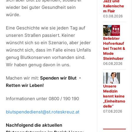
Jazz und
italienische
wieder bei guter Gesundheit sein
m Flair
würde.
03.08.2026
Eine Geschichte wie sie jeden Tag auf
unseren Straßen passiert. Keiner
Beliebter
wünscht sich so ein Szenario, aber jeder
Hofverkauf
bei Tracht &
wünscht sich, dass im Falle eines Unfalls
Mode
genug Blutkonserven vorhanden sind.
Steinhuber
06.08.2026
Wir haben genug davon in uns.
Machen wir mit:
Spenden wir Blut -
Retten wir Leben!
Unsere
Medizin
kennt keine
Informationen unter 0800 / 190 190
„Einheitsmo
delle“
blutspendedienst@st.roteskreuz.at
07.08.2026
Nachfolgend die aktuellen