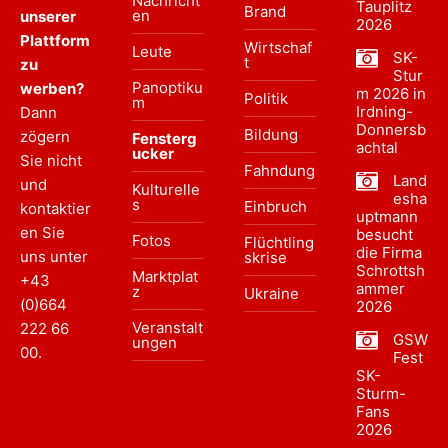
Nachricht
Tauplitz
Brand
en
unserer
2026
Plattform
Wirtschaf
Leute
SK-
t
zu
Stur
Panoptiku
werben?
m 2026 in
Politik
m
Irdning-
Dann
Donnersb
Bildung
zögern
Fensterg
achtal
ucker
Sie nicht
Fahndung
Land
und
Kulturelle
esha
s
Einbruch
kontaktier
uptmann
en Sie
besucht
Fotos
Flüchtling
die Firma
uns unter
skrise
Schrottsh
Marktplat
+43
ammer
z
Ukraine
(0)664
2026
Veranstalt
222 66
GSW
ungen
00
.
Fest
SK-
Sturm-
Fans
2026