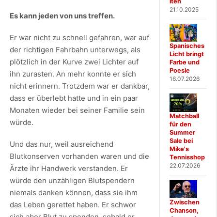
iten
21.10.2025
Es kann jeden von uns treffen.
Er war nicht zu schnell gefahren, war auf
Spanisches
der richtigen Fahrbahn unterwegs, als
Licht bringt
plötzlich in der Kurve zwei Lichter auf
Farbe und
Poesie
ihn zurasten. An mehr konnte er sich
16.07.2026
nicht erinnern. Trotzdem war er dankbar,
dass er überlebt hatte und in ein paar
Monaten wieder bei seiner Familie sein
Matchball
würde.
für den
Summer
Sale bei
Und das nur, weil ausreichend
Mike's
Blutkonserven vorhanden waren und die
Tennisshop
22.07.2026
Ärzte ihr Handwerk verstanden. Er
würde den unzähligen Blutspendern
niemals danken können, dass sie ihm
Zwischen
das Leben gerettet haben. Er schwor
Chanson,
sich aber Blut zu spenden, sobald er