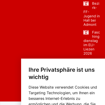
Bezi
rk-
FF-
Jugend in
Hall bei
Admont
Fasc
hing
dienstag
im ELI-
Liezen
2026
Fasc
hing
Ihre Privatsphäre ist uns
sumzug
2026
wichtig
Weissenb
ach in
Liezen
Diese Website verwendet Cookies und
Targeting Technologien, um Ihnen ein
besseres Internet-Erlebnis zu
ermöglichen und die Werbung, die Sie