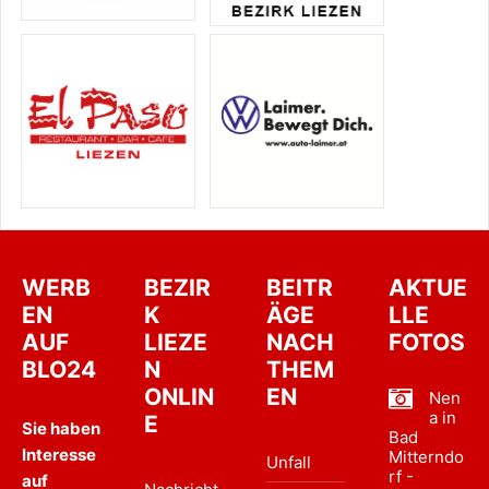
WERB
BEZIR
BEITR
AKTUE
EN
K
ÄGE
LLE
AUF
LIEZE
NACH
FOTOS
BLO24
N
THEM
ONLIN
EN
Nen
a in
E
Sie haben
Bad
Interesse
Mitterndo
Unfall
rf -
auf