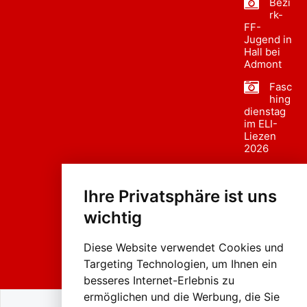
Bezi
rk-
FF-
Jugend in
Hall bei
Admont
Fasc
hing
dienstag
im ELI-
Liezen
2026
Fasc
hing
Ihre Privatsphäre ist uns
sumzug
2026
wichtig
Weissenb
ach in
Liezen
Diese Website verwendet Cookies und
Targeting Technologien, um Ihnen ein
besseres Internet-Erlebnis zu
ermöglichen und die Werbung, die Sie