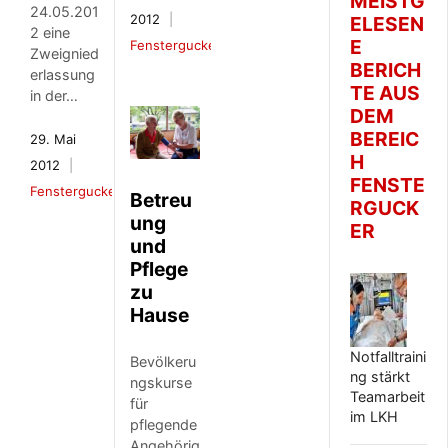
MEISTG
24.05.201
2012
ELESEN
2 eine
E
Fenstergucker
Zweignied
BERICH
erlassung
TE AUS
in der…
DEM
BEREIC
29. Mai
H
2012
FENSTE
Fenstergucker
Betreu
RGUCK
ung
ER
und
Pflege
zu
Hause
Notfalltraini
Bevölkeru
ng stärkt
ngskurse
Teamarbeit
für
im LKH
pflegende
Angehörig