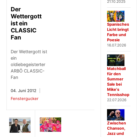
21.10.2025
Der
Wettergott
ist ein
Spanisches
CLASSIC
Licht bringt
Farbe und
Fan
Poesie
16.07.2026
Der Wettergott ist
ein
oldiebegeisterter
Matchball
ARBÖ CLASSIC-
für den
Fan
Summer
Sale bei
Mike's
04. Juni 2012
Tennisshop
Fenstergucker
22.07.2026
Zwischen
Chanson,
Jazz und