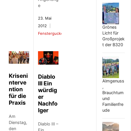
e
23. Mai
2012
Grönes
Licht für
Fenstergucker
Großprojek
t der B320
Kriseni
Diablo
Almgenuss
nterve
III Ein
,
ntion
würdig
Brauchtum
für die
er
und
Praxis
Nachfo
Familienfre
lger
ude
Am
Dienstag,
Diablo III –
den
Ein