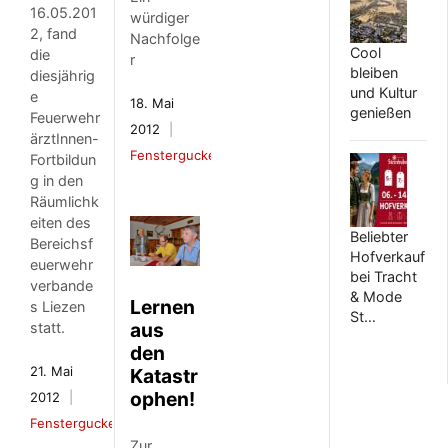
16.05.201
würdiger
2, fand
Nachfolge
Cool
die
r
bleiben
diesjährig
und Kultur
e
18. Mai
genießen
Feuerwehr
2012
ärztInnen-
Fenstergucker
Fortbildun
g in den
Räumlichk
eiten des
Beliebter
Bereichsf
Hofverkauf
euerwehr
bei Tracht
verbande
& Mode
Lernen
s Liezen
St…
aus
statt.
den
21. Mai
Katastr
ophen!
2012
Fenstergucker
Zur