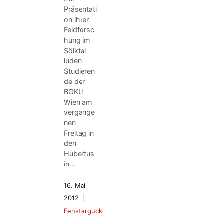
Präsentati
on ihrer
Feldforsc
hung im
Sölktal
luden
Studieren
de der
BOKU
Wien am
vergange
nen
Freitag in
den
Hubertus
in…
16. Mai
2012
Fenstergucker