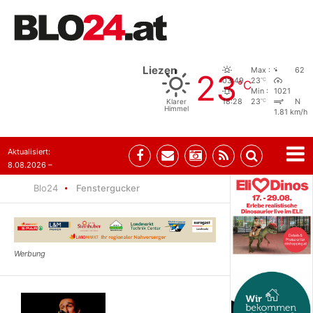
Liezen
Max :
62
23
°C
03:49
23
°C
Min :
1021
°C
Klarer
18:28
23
N
Himmel
1.81 km/h
Aktualisiert:
8.08.2026 –
07:35
Blo24
Fenstergucker