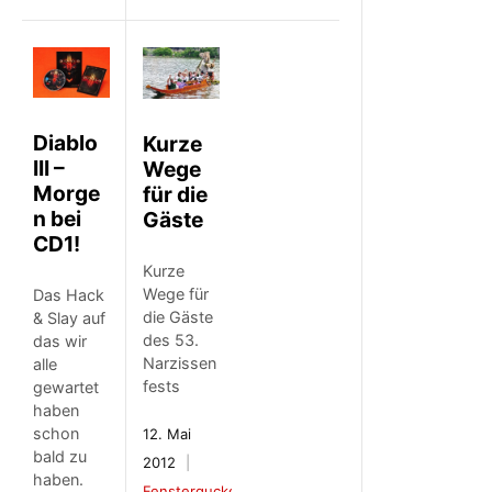
Diablo
Kurze
III –
Wege
Morge
für die
n bei
Gäste
CD1!
Kurze
Wege für
Das Hack
die Gäste
& Slay auf
des 53.
das wir
Narzissen
alle
fests
gewartet
haben
schon
12. Mai
bald zu
2012
haben.
Fenstergucker