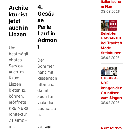
italienische
4.
Archite
m Flair
03.08.2026
Gesäu
ktur ist
se
jetzt
Perle
auch in
Lauf in
Liezen
Beliebter
Hofverkauf
Admon
bei Tracht &
t
Um
Mode
Steinhuber
bestmögli
06.08.2026
chstes
Der
Service
Sommer
auch im
naht mit
Raum
Riesensch
CHEKKA-
NOE
Liezen
rittenund
bringen den
bieten zu
damit
Grundlsee
können,
auch für
zum Singen
eröffnete
viele die
08.08.2026
KREINERa
Laufsaiso
rchitektur
n.
ZT GmbH
mit
24. Mai