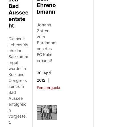
Ehreno
Bad
bmann
Aussee
entste
ht
Johann
Zotter
zum
Die neue
Ehrenobm
Lebensfris
ann des
che im
FC Kulm
Salzkamm
ernannt!
ergut
wurde im
30. April
Kur- und
2012
Congress
zentrum
Fenstergucker
Bad
Aussee
erfolgreic
h
vorgestell
t.