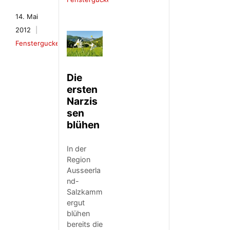
14. Mai
2012
Fenstergucker
Die
ersten
Narzis
sen
blühen
In der
Region
Ausseerla
nd-
Salzkamm
ergut
blühen
bereits die