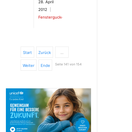
28. April
2012
Fenstergucker
Start
Zurück
…
Seite 141 von 154
Weiter
Ende