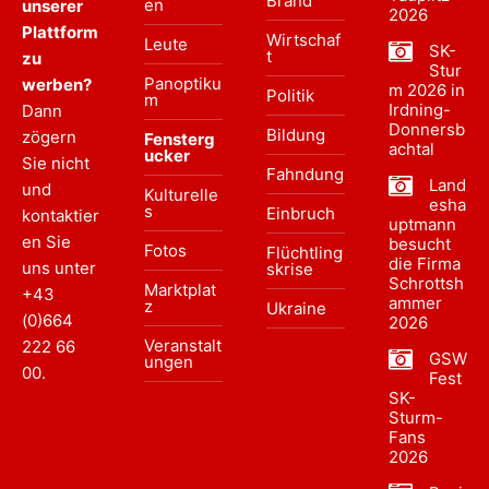
Brand
en
unserer
2026
Plattform
Wirtschaf
Leute
SK-
t
zu
Stur
Panoptiku
werben?
m 2026 in
Politik
m
Irdning-
Dann
Donnersb
Bildung
zögern
Fensterg
achtal
ucker
Sie nicht
Fahndung
Land
und
Kulturelle
esha
s
Einbruch
kontaktier
uptmann
en Sie
besucht
Fotos
Flüchtling
die Firma
uns unter
skrise
Schrottsh
Marktplat
+43
ammer
z
Ukraine
(0)664
2026
Veranstalt
222 66
GSW
ungen
00
.
Fest
SK-
Sturm-
Fans
2026