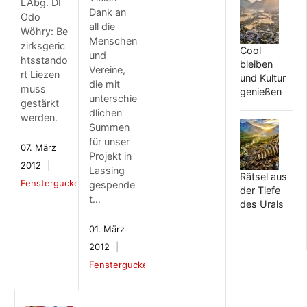
LAbg. DI
Dank an
Odo
all die
Wöhry: Be
Menschen
zirksgeric
Cool
und
htsstando
bleiben
Vereine,
rt Liezen
und Kultur
die mit
muss
genießen
unterschie
gestärkt
dlichen
werden.
Summen
für unser
07. März
Projekt in
2012
Lassing
Rätsel aus
Fenstergucker
gespende
der Tiefe
t…
des Urals
01. März
2012
Fenstergucker