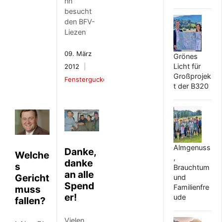
nn
besucht
den BFV-
Liezen
09. März
Grönes
Licht für
2012
Großprojek
Fenstergucker
t der B320
Almgenuss
Danke,
Welche
,
danke
s
Brauchtum
an alle
Gericht
und
Spend
Familienfre
muss
er!
ude
fallen?
Vielen