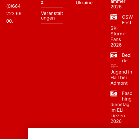
ammer
z
Ukraine
(0)664
2026
Veranstalt
222 66
GSW
ungen
00
.
Fest
SK-
Sturm-
Fans
2026
Bezi
rk-
FF-
Jugend in
Hall bei
Admont
Fasc
hing
dienstag
im ELI-
Liezen
2026
Fasc
hing