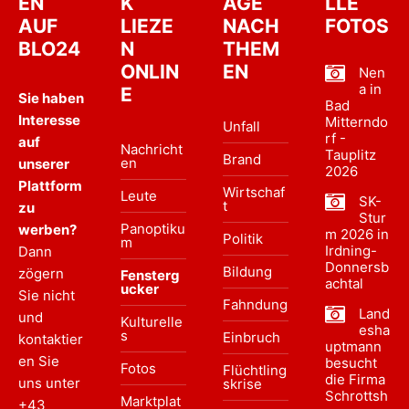
EN
K
ÄGE
LLE
AUF
LIEZE
NACH
FOTOS
BLO24
N
THEM
ONLIN
EN
Nen
a in
E
Sie haben
Bad
Interesse
Mitterndo
Unfall
rf -
auf
Nachricht
Tauplitz
Brand
en
unserer
2026
Plattform
Wirtschaf
Leute
SK-
t
zu
Stur
Panoptiku
werben?
m 2026 in
Politik
m
Irdning-
Dann
Donnersb
Bildung
zögern
Fensterg
achtal
ucker
Sie nicht
Fahndung
Land
und
Kulturelle
esha
s
Einbruch
kontaktier
uptmann
en Sie
besucht
Fotos
Flüchtling
die Firma
uns unter
skrise
Schrottsh
Marktplat
+43