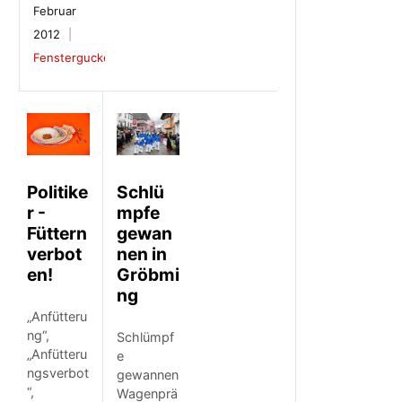
Februar
2012
Fenstergucker
Politike
Schlü
r -
mpfe
Füttern
gewan
verbot
nen in
en!
Gröbmi
ng
„Anfütteru
ng“,
Schlümpf
„Anfütteru
e
ngsverbot
gewannen
“,
Wagenprä