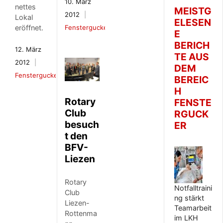
10. März
nettes
MEISTG
2012
Lokal
ELESEN
eröffnet.
Fenstergucker
E
BERICH
12. März
TE AUS
2012
DEM
Fenstergucker
BEREIC
H
Rotary
FENSTE
Club
RGUCK
besuch
ER
t den
BFV-
Liezen
Rotary
Notfalltraini
Club
ng stärkt
Liezen-
Teamarbeit
Rottenma
im LKH