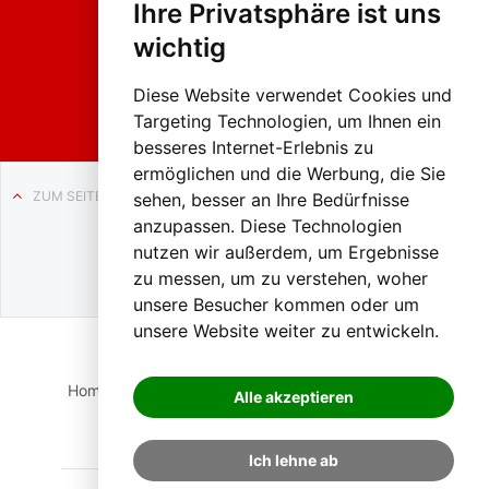
Ihre Privatsphäre ist uns
sumzug
2026
wichtig
Weissenb
ach in
Liezen
Diese Website verwendet Cookies und
Targeting Technologien, um Ihnen ein
besseres Internet-Erlebnis zu
ermöglichen und die Werbung, die Sie
ZUM SEITENANFANG
sehen, besser an Ihre Bedürfnisse
anzupassen. Diese Technologien
Auf BLO24.at werben?
nutzen wir außerdem, um Ergebnisse
+43 (0)664 2226600
zu messen, um zu verstehen, woher
unsere Besucher kommen oder um
unsere Website weiter zu entwickeln.
Home
Suche
Login
Impressum
Datenschutz
Alle akzeptieren
Kontakt
Ich lehne ab