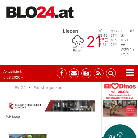
Liezen
Max :
87
21
°C
03:46
21
°C
Min :
1021
°C
18:31
21
Leichter
WSW 1.2
Regen
km/h
Aktualisiert:
6.08.2026 –
10:52
Blo24
Fenstergucker