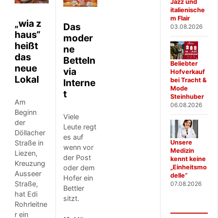
Jazz und
italienische
m Flair
„wia z
Das
03.08.2026
haus“
moder
heißt
ne
das
Betteln
Beliebter
neue
via
Hofverkauf
Lokal
bei Tracht &
Interne
Mode
t
Steinhuber
Am
06.08.2026
Beginn
Viele
der
Leute regt
Döllacher
es auf
Straße in
Unsere
wenn vor
Medizin
Liezen,
der Post
kennt keine
Kreuzung
oder dem
„Einheitsmo
Ausseer
delle“
Hofer ein
Straße,
07.08.2026
Bettler
hat Edi
sitzt.
Rohrleitne
r ein