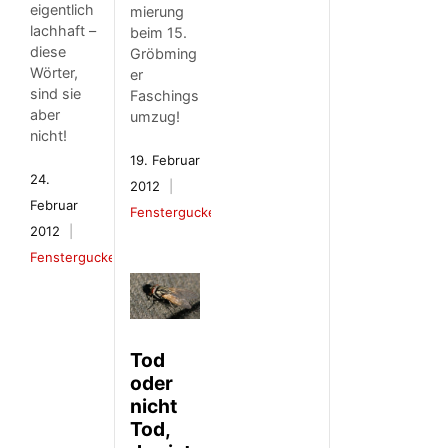
eigentlich
mierung
lachhaft –
beim 15.
diese
Gröbming
Wörter,
er
sind sie
Faschings
aber
umzug!
nicht!
19. Februar
24.
2012
Februar
Fenstergucker
2012
Fenstergucker
Tod
oder
nicht
Tod,