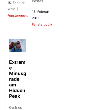
Bestes.
15. Februar
2012
13. Februar
Fenstergucker
2012
Fenstergucker
Extrem
e
Minusg
rade
am
Hidden
Peak
Gerfried