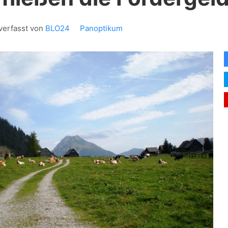
verfasst von
BLO24
Panoptikum