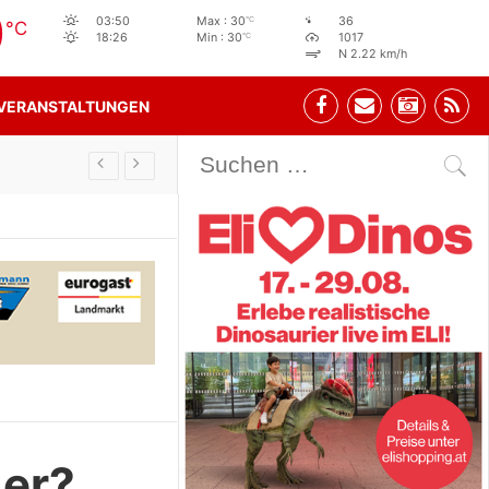
0
°C
03:50
Max : 30
36
°C
°C
18:26
Min : 30
1017
N 2.22 km/h
VERANSTALTUNGEN
Stehbeisl Stainach Öffnungszeiten
der?