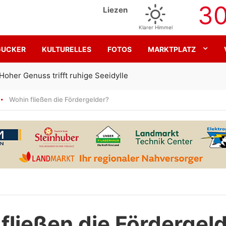
3
Liezen
Klarer Himmel
GUCKER
KULTURELLES
FOTOS
MARKTPLATZ
Gemeinsam für den SK Sturm
Wohin fließen die Fördergelder?
fließen die Fördergel