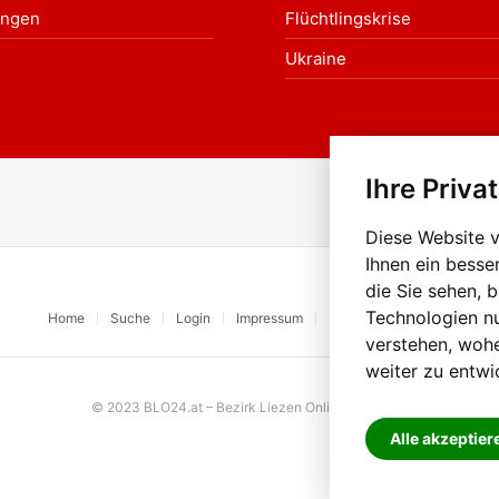
ungen
Flüchtlingskrise
Ukraine
Ihre Priva
Au
Diese Website 
Ihnen ein besse
die Sie sehen, 
Technologien n
Home
Suche
Login
Impressum
Datenschutz
Kontakt
verstehen, woh
weiter zu entwi
© 2023 BLO24.at – Bezirk Liezen Online |
Cookies
Alle akzeptier