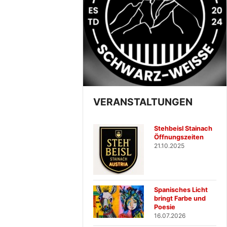
VERANSTALTUNGEN
Stehbeisl Stainach
Öffnungszeiten
21.10.2025
Spanisches Licht
bringt Farbe und
Poesie
16.07.2026