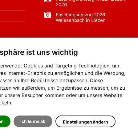
2026
Faschingsumzug 2026
Weissenbach in Liezen
tsphäre ist uns wichtig
f BLO24.at werben?
+43 (0)664 2226600
verwendet Cookies und Targeting Technologien, um
res Internet-Erlebnis zu ermöglichen und die Werbung,
besser an Ihre Bedürfnisse anzupassen. Diese
utzen wir außerdem, um Ergebnisse zu messen, um zu
er unsere Besucher kommen oder um unsere Website
ckeln.
en
Ich lehne ab
Einstellungen ändern