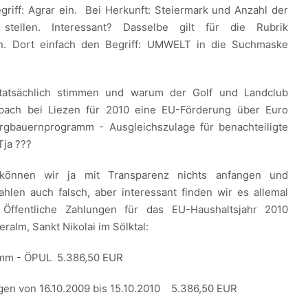
iff: Agrar ein. Bei Herkunft: Steiermark und Anzahl der
stellen. Interessant? Dasselbe gilt für die Rubrik
n. Dort einfach den Begriff: UMWELT in die Suchmaske
tatsächlich stimmen und warum der Golf und Landclub
bach bei Liezen für 2010 eine EU-Förderung über Euro
rgbauernprogramm - Ausgleichszulage für benachteiligte
Tja ???
t können wir ja mit Transparenz nichts anfangen und
Zahlen auch falsch, aber interessant finden wir es allemal
ffentliche Zahlungen für das EU-Haushaltsjahr 2010
ralm, Sankt Nikolai im Sölktal:
mm - ÖPUL 5.386,50 EUR
en von 16.10.2009 bis 15.10.2010 5.386,50 EUR