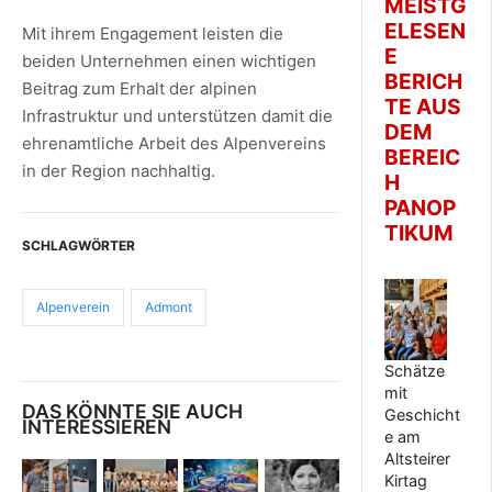
MEISTG
ELESEN
Mit ihrem Engagement leisten die
E
beiden Unternehmen einen wichtigen
BERICH
Beitrag zum Erhalt der alpinen
TE AUS
Infrastruktur und unterstützen damit die
DEM
ehrenamtliche Arbeit des Alpenvereins
BEREIC
in der Region nachhaltig.
H
PANOP
TIKUM
SCHLAGWÖRTER
Alpenverein
Admont
Schätze
mit
DAS KÖNNTE SIE AUCH
Geschicht
INTERESSIEREN
e am
Altsteirer
Kirtag