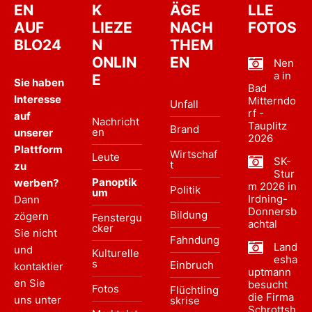
EN
K
ÄGE
LLE
AUF
LIEZE
NACH
FOTOS
BLO24
N
THEM
ONLIN
EN
Nen
a in
E
Sie haben
Bad
Interesse
Mitterndo
Unfall
rf -
auf
Nachricht
Tauplitz
Brand
en
unserer
2026
Plattform
Wirtschaf
Leute
SK-
t
zu
Stur
Panoptik
werben?
m 2026 in
Politik
um
Irdning-
Dann
Donnersb
Bildung
zögern
Fenstergu
achtal
cker
Sie nicht
Fahndung
Land
und
Kulturelle
esha
s
Einbruch
kontaktier
uptmann
en Sie
besucht
Fotos
Flüchtling
die Firma
uns unter
skrise
Schrottsh