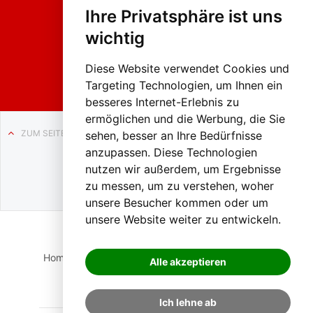
hing
Ihre Privatsphäre ist uns
sumzug
2026
wichtig
Weissenb
ach in
Liezen
Diese Website verwendet Cookies und
Targeting Technologien, um Ihnen ein
besseres Internet-Erlebnis zu
ermöglichen und die Werbung, die Sie
ZUM SEITENANFANG
sehen, besser an Ihre Bedürfnisse
anzupassen. Diese Technologien
Auf BLO24.at werben?
nutzen wir außerdem, um Ergebnisse
+43 (0)664 2226600
zu messen, um zu verstehen, woher
unsere Besucher kommen oder um
unsere Website weiter zu entwickeln.
Home
Suche
Login
Impressum
Datenschutz
Alle akzeptieren
Kontakt
Ich lehne ab