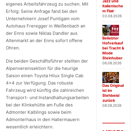
Jazz und
eigenes Arbeitsfahrzeug zu suchen. Mit
italienische
Erfolg: Seine Anfrage fand bei den
m Flair
03.08.2026
Unternehmern Josef Puntigam vom
Autohaus Freregger in Weißenbach an
der Enns sowie Niklas Dandler aus
Beliebter
Altenmarkt an der Enns sofort offene
Hofverkauf
Ohren.
bei Tracht &
Mode
Steinhuber
Die beiden Geschäftsführer stellten der
06.08.2026
Alpenvereinsektion für die heurige
Saison einen Toyota Hilux Single Cab
4x4 zur Verfügung. Das robuste
Das Original
Fahrzeug wird künftig die zahlreichen
ist im
Stehbeisl
Transport- und Instandhaltungsarbeiten
zurück
bei der Klinkehütte am Fuße des
08.08.2026
Admonter Kalblings sowie beim
Admonterhaus in den Hallermauern
wesentlich erleichtern.