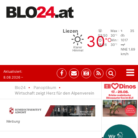
Liezen
Max :
35
30
°C
03:50
30
°C
Min :
1017
°C
18:26
30
Klarer
NNE 1.69
Himmel
km/h
Aktualisiert:
8.08.2026 –
07:35
Blo24
Panoptikum
Wirtschaft zeigt Herz für den Alpenverein