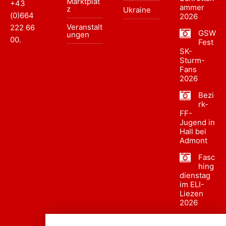
Marktplat
+43
ammer
z
Ukraine
(0)664
2026
Veranstalt
222 66
GSW
ungen
00
.
Fest
SK-
Sturm-
Fans
2026
Bezi
rk-
FF-
Jugend in
Hall bei
Admont
Fasc
hing
dienstag
im ELI-
Liezen
2026
Fasc