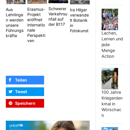
Schwerer
Erasmus-
Aus
Ira Hilger
Verkehrsu
Projekt
Lehrlinge
verwande
nfall auf
eröffnet
n werden
lt Botanik
der B117
internatio
unsere
in
nale
Führungs
Fotokunst
Lachen,
Perspekti
kräfte
Lernen und
ven
jede
Menge
Action
Teilen
Tweet
100 Jahre
Kriegerden
Speichern
kmal in
Wörschac
h