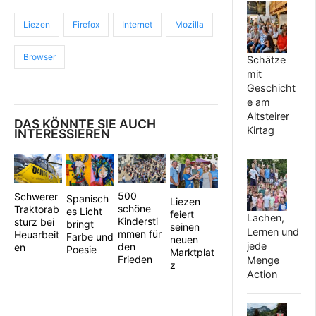
Liezen
Firefox
Internet
Mozilla
Browser
Schätze
mit
Geschicht
e am
Altsteirer
DAS KÖNNTE SIE AUCH
Kirtag
INTERESSIEREN
500
Schwerer
Spanisch
Liezen
schöne
Traktorab
es Licht
feiert
Lachen,
Kindersti
sturz bei
bringt
seinen
Lernen und
mmen für
Heuarbeit
Farbe und
neuen
jede
den
en
Poesie
Marktplat
Frieden
Menge
z
Action