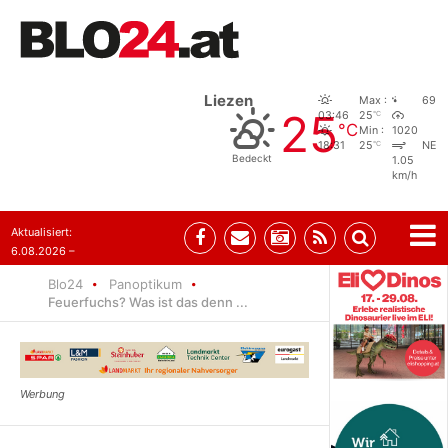
Liezen
Max :
69
25
°C
03:46
25
°C
Min :
1020
°C
18:31
25
NE
Bedeckt
1.05
km/h
Aktualisiert:
6.08.2026 –
08:29
Blo24
Panoptikum
Feuerfuchs? Was ist das denn ...