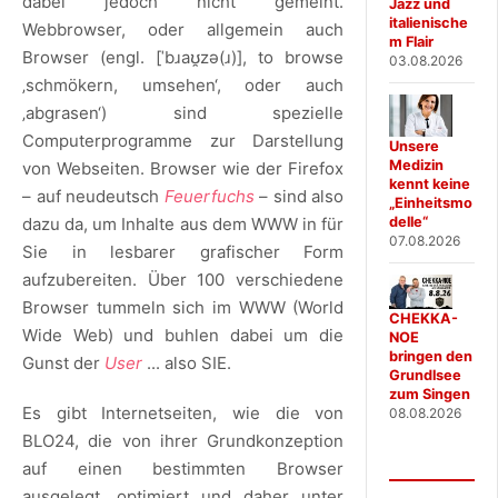
dabei jedoch nicht gemeint.
Jazz und
italienische
Webbrowser, oder allgemein auch
m Flair
Browser (engl. [ˈbɹaʊ̯zə(ɹ)], to browse
03.08.2026
‚schmökern, umsehen‘, oder auch
‚abgrasen‘) sind spezielle
Computerprogramme zur Darstellung
Unsere
Medizin
von Webseiten. Browser wie der Firefox
kennt keine
– auf neudeutsch
Feuerfuchs
– sind also
„Einheitsmo
delle“
dazu da, um Inhalte aus dem WWW in für
07.08.2026
Sie in lesbarer grafischer Form
aufzubereiten. Über 100 verschiedene
Browser tummeln sich im WWW (World
CHEKKA-
Wide Web) und buhlen dabei um die
NOE
bringen den
Gunst der
User
... also SIE.
Grundlsee
zum Singen
Es gibt Internetseiten, wie die von
08.08.2026
BLO24, die von ihrer Grundkonzeption
auf einen bestimmten Browser
ausgelegt, optimiert und daher unter