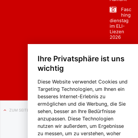
Fasc
hing
dienstag
im ELI-
Liezen
2026
Fasc
hing
Ihre Privatsphäre ist uns
sumzug
2026
wichtig
Weissenb
ach in
Liezen
Diese Website verwendet Cookies und
Targeting Technologien, um Ihnen ein
besseres Internet-Erlebnis zu
ermöglichen und die Werbung, die Sie
ZUM SEITENANFANG
sehen, besser an Ihre Bedürfnisse
anzupassen. Diese Technologien
Auf BLO24.at werben?
nutzen wir außerdem, um Ergebnisse
+43 (0)664 2226600
zu messen, um zu verstehen, woher