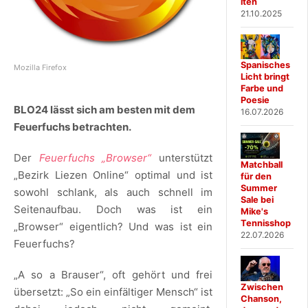
iten
21.10.2025
Spanisches
Mozilla Firefox
Licht bringt
Farbe und
Poesie
BLO24 lässt sich am besten mit dem
16.07.2026
Feuerfuchs betrachten.
Der
Feuerfuchs „Browser“
unterstützt
Matchball
„Bezirk Liezen Online“ optimal und ist
für den
Summer
sowohl schlank, als auch schnell im
Sale bei
Seitenaufbau. Doch was ist ein
Mike's
Tennisshop
„Browser“ eigentlich? Und was ist ein
22.07.2026
Feuerfuchs?
„A so a Brauser“, oft gehört und frei
Zwischen
übersetzt: „So ein einfältiger Mensch“ ist
Chanson,