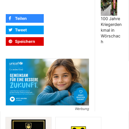
Teilen
100 Jahre
Kriegerden
Tweet
kmal in
Wörschac
Speichern
h
Werbung