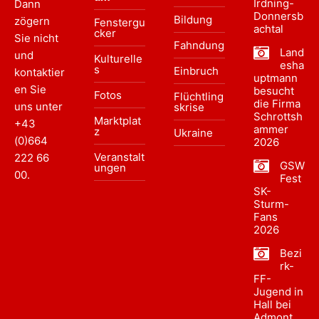
Irdning-
Dann
Donnersb
Bildung
zögern
Fenstergu
achtal
cker
Sie nicht
Fahndung
Land
und
Kulturelle
esha
s
Einbruch
kontaktier
uptmann
en Sie
besucht
Fotos
Flüchtling
die Firma
uns unter
skrise
Schrottsh
Marktplat
+43
ammer
z
Ukraine
(0)664
2026
Veranstalt
222 66
GSW
ungen
00
.
Fest
SK-
Sturm-
Fans
2026
Bezi
rk-
FF-
Jugend in
Hall bei
Admont