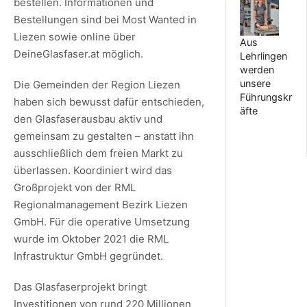
bestellen. Informationen und
Bestellungen sind bei Most Wanted in
Liezen sowie online über
Aus
DeineGlasfaser.at möglich.
Lehrlingen
werden
unsere
Die Gemeinden der Region Liezen
Führungskr
haben sich bewusst dafür entschieden,
äfte
den Glasfaserausbau aktiv und
gemeinsam zu gestalten – anstatt ihn
ausschließlich dem freien Markt zu
überlassen. Koordiniert wird das
Großprojekt von der RML
Regionalmanagement Bezirk Liezen
GmbH. Für die operative Umsetzung
wurde im Oktober 2021 die RML
Infrastruktur GmbH gegründet.
Das Glasfaserprojekt bringt
Investitionen von rund 220 Millionen