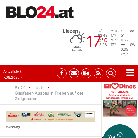
Liezen
Max :
88
17
°C
03:49
17
°C
Min :
1022
°C
18:28
17
SW
Mäßig
0.35
bewölkt
km/h
Aktualisiert:
7.08.2026 –
09:05
Blo24
Leute
Glasfaser-Ausbau in Trieben auf der
Zielgeraden