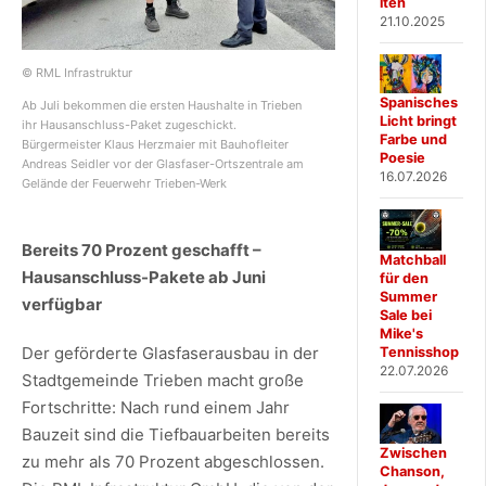
iten
21.10.2025
© RML Infrastruktur
Spanisches
Ab Juli bekommen die ersten Haushalte in Trieben
Licht bringt
ihr Hausanschluss-Paket zugeschickt.
Farbe und
Bürgermeister Klaus Herzmaier mit Bauhofleiter
Poesie
Andreas Seidler vor der Glasfaser-Ortszentrale am
16.07.2026
Gelände der Feuerwehr Trieben-Werk
Bereits 70 Prozent geschafft –
Matchball
Hausanschluss-Pakete ab Juni
für den
Summer
verfügbar
Sale bei
Mike's
Der geförderte Glasfaserausbau in der
Tennisshop
22.07.2026
Stadtgemeinde Trieben macht große
Fortschritte: Nach rund einem Jahr
Bauzeit sind die Tiefbauarbeiten bereits
Zwischen
zu mehr als 70 Prozent abgeschlossen.
Chanson,