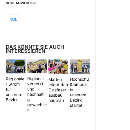
SCHLAGWÖRTER
RML
DAS KÖNNTE SIE AUCH
INTERESSIEREN
Regional
Regionale
Hochschu
Matteo
vernetzt
r Strom
lCampus
erlebt den
und
für
in
Glasfaser
nachhalti
unseren
unserem
ausbau
g
Bezirk
Bezirk
hautnah
gewachse
startet
n