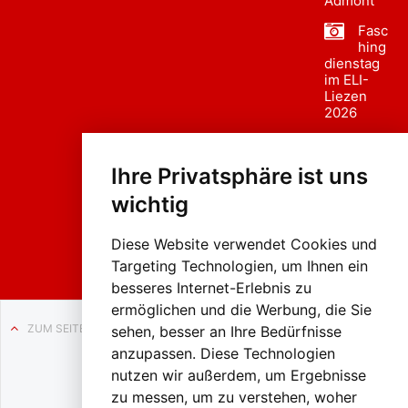
Admont
Fasc
hing
dienstag
im ELI-
Liezen
2026
Fasc
hing
Ihre Privatsphäre ist uns
sumzug
2026
wichtig
Weissenb
ach in
Liezen
Diese Website verwendet Cookies und
Targeting Technologien, um Ihnen ein
besseres Internet-Erlebnis zu
ermöglichen und die Werbung, die Sie
ZUM SEITENANFANG
sehen, besser an Ihre Bedürfnisse
anzupassen. Diese Technologien
Auf BLO24.at werben?
nutzen wir außerdem, um Ergebnisse
+43 (0)664 2226600
zu messen, um zu verstehen, woher