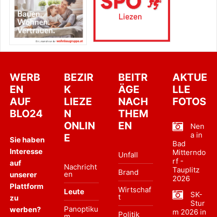
WERB
BEZIR
BEITR
AKTUE
EN
K
ÄGE
LLE
AUF
LIEZE
NACH
FOTOS
BLO24
N
THEM
ONLIN
EN
Nen
a in
E
Sie haben
Bad
Interesse
Mitterndo
Unfall
rf -
auf
Nachricht
Tauplitz
Brand
en
unserer
2026
Plattform
Wirtschaf
Leute
SK-
t
zu
Stur
Panoptiku
werben?
m 2026 in
Politik
m