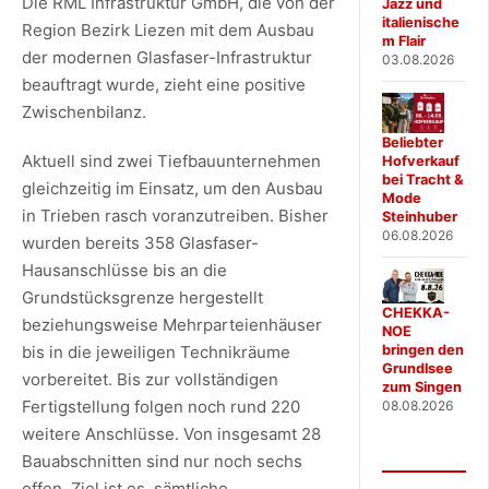
Die RML Infrastruktur GmbH, die von der
Jazz und
italienische
Region Bezirk Liezen mit dem Ausbau
m Flair
der modernen Glasfaser-Infrastruktur
03.08.2026
beauftragt wurde, zieht eine positive
Zwischenbilanz.
Beliebter
Aktuell sind zwei Tiefbauunternehmen
Hofverkauf
bei Tracht &
gleichzeitig im Einsatz, um den Ausbau
Mode
in Trieben rasch voranzutreiben. Bisher
Steinhuber
06.08.2026
wurden bereits 358 Glasfaser-
Hausanschlüsse bis an die
Grundstücksgrenze hergestellt
CHEKKA-
beziehungsweise Mehrparteienhäuser
NOE
bis in die jeweiligen Technikräume
bringen den
Grundlsee
vorbereitet. Bis zur vollständigen
zum Singen
Fertigstellung folgen noch rund 220
08.08.2026
weitere Anschlüsse. Von insgesamt 28
Bauabschnitten sind nur noch sechs
offen. Ziel ist es, sämtliche