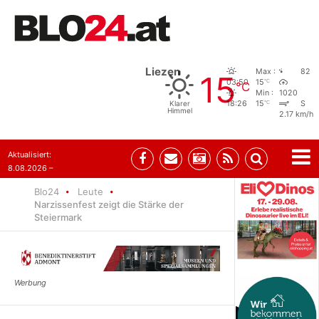
Liezen
Max :
82
15
°C
03:50
15
°C
Min :
1020
°C
Klarer
18:26
15
S
Himmel
2.17 km/h
Aktualisiert:
8.08.2026 –
07:35
Blo24
Leute
Narzissenfest zeigt die Stärke der
Steiermark