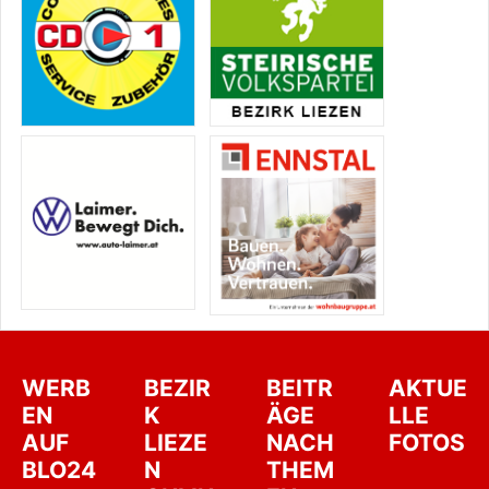
WERB
BEZIR
BEITR
AKTUE
EN
K
ÄGE
LLE
AUF
LIEZE
NACH
FOTOS
BLO24
N
THEM