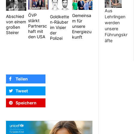
Aus
ÖVP
Gemeinsa
Abschied
Goldkette
Lehrlingen
stärkt
m für
von einem
n-Räuber
werden
Partnersc
unsere
großen
im Visier
unsere
haft mit
Energiezu
Steirer
der
Führungskr
den USA
kunft
Polizei
äfte
Teilen
Tweet
Speichern