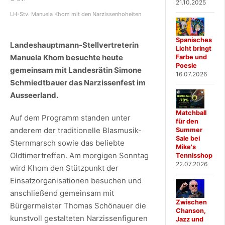
21.10.2025
LH-Stv. Manuela Khom mit den Narzissenhoheiten
Spanisches
Landeshauptmann-Stellvertreterin
Licht bringt
Manuela Khom besuchte heute
Farbe und
Poesie
gemeinsam mit Landesrätin Simone
16.07.2026
Schmiedtbauer das Narzissenfest im
Ausseerland.
Matchball
Auf dem Programm standen unter
für den
anderem der traditionelle Blasmusik-
Summer
Sale bei
Sternmarsch sowie das beliebte
Mike's
Oldtimertreffen. Am morgigen Sonntag
Tennisshop
22.07.2026
wird Khom den Stützpunkt der
Einsatzorganisationen besuchen und
anschließend gemeinsam mit
Zwischen
Bürgermeister Thomas Schönauer die
Chanson,
kunstvoll gestalteten Narzissenfiguren
Jazz und