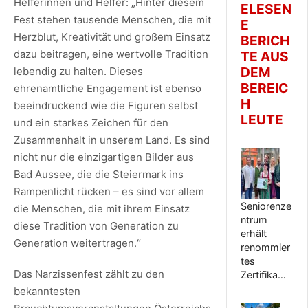
Helferinnen und Helfer: „Hinter diesem
ELESEN
Fest stehen tausende Menschen, die mit
E
Herzblut, Kreativität und großem Einsatz
BERICH
dazu beitragen, eine wertvolle Tradition
TE AUS
DEM
lebendig zu halten. Dieses
BEREIC
ehrenamtliche Engagement ist ebenso
H
beeindruckend wie die Figuren selbst
LEUTE
und ein starkes Zeichen für den
Zusammenhalt in unserem Land. Es sind
nicht nur die einzigartigen Bilder aus
Bad Aussee, die die Steiermark ins
Rampenlicht rücken – es sind vor allem
Seniorenze
die Menschen, die mit ihrem Einsatz
ntrum
diese Tradition von Generation zu
erhält
Generation weitertragen.“
renommier
tes
Das Narzissenfest zählt zu den
Zertifika…
bekanntesten