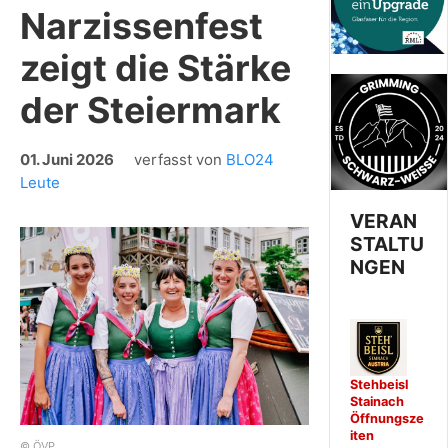
Narzissenfest
zeigt die Stärke
der Steiermark
01. Juni 2026
verfasst von
BLO24
Leute
VERAN
STALTU
NGEN
Stehbeisl
Stainach
Öffnungsze
iten
© ÖVP