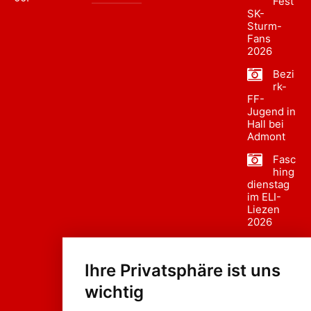
Fest
SK-
Sturm-
Fans
2026
Bezi
rk-
FF-
Jugend in
Hall bei
Admont
Fasc
hing
dienstag
im ELI-
Liezen
2026
Fasc
hing
Ihre Privatsphäre ist uns
sumzug
2026
wichtig
Weissenb
ach in