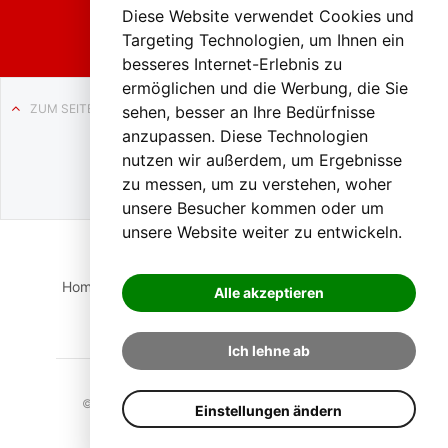
Liezen
Diese Website verwendet Cookies und
Targeting Technologien, um Ihnen ein
besseres Internet-Erlebnis zu
ermöglichen und die Werbung, die Sie
ZUM SEITENANFANG
sehen, besser an Ihre Bedürfnisse
anzupassen. Diese Technologien
Auf BLO24.at werben?
nutzen wir außerdem, um Ergebnisse
+43 (0)664 2226600
zu messen, um zu verstehen, woher
unsere Besucher kommen oder um
unsere Website weiter zu entwickeln.
Home
Suche
Login
Impressum
Datenschutz
Alle akzeptieren
Kontakt
Ich lehne ab
© 2023 BLO24.at – Bezirk Liezen Online |
Cookies
Einstellungen ändern