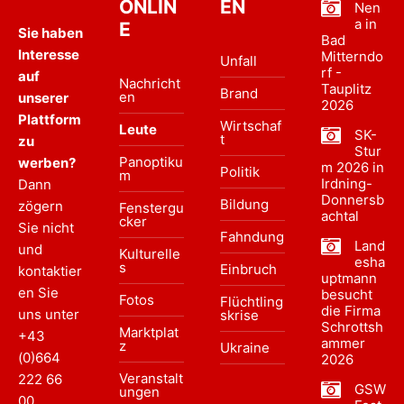
ONLIN
EN
Nen
a in
E
Sie haben
Bad
Interesse
Mitterndo
Unfall
rf -
auf
Nachricht
Tauplitz
Brand
en
unserer
2026
Plattform
Wirtschaf
Leute
SK-
t
zu
Stur
Panoptiku
werben?
m 2026 in
Politik
m
Irdning-
Dann
Donnersb
Bildung
zögern
Fenstergu
achtal
cker
Sie nicht
Fahndung
Land
und
Kulturelle
esha
s
Einbruch
kontaktier
uptmann
en Sie
besucht
Fotos
Flüchtling
die Firma
uns unter
skrise
Schrottsh
Marktplat
+43
ammer
z
Ukraine
(0)664
2026
Veranstalt
222 66
GSW
ungen
00
.