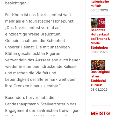
italienische
besichtigen.
m Flair
03.08.2026
Für Khom ist das Narzissenfest weit
mehr als ein touristischer Höhepunkt:
„Das Narzissenfest vereint auf
Beliebter
einzigartige Weise Brauchtum,
Hofverkauf
bei Tracht &
Gemeinschaft und die Schönheit
Mode
unserer Heimat. Die mit unzähligen
Steinhuber
06.08.2026
Blüten geschmückten Figuren
verwandeln das Ausseerland auch heuer
wieder in eine beeindruckende Kulisse
Das Original
und machen die Vielfalt und
ist im
Lebendigkeit der Steiermark weit über
Stehbeisl
zurück
ihre Grenzen hinaus sichtbar.“
08.08.2026
Besonders hervor hebt die
Landeshauptmann-Stellvertreterin das
Engagement der zahlreichen freiwilligen
MEISTG