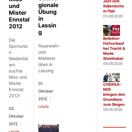
Jazz und
gionale
und
italienische
Übung
m Flair
Mister
03.08.2026
in
Ennstal
Lassin
2012
g
Beliebter
Die
Hofverkauf
Feuerwehr
Sportunio
bei Tracht &
und
n
Mode
Malteser
Niederöbl
Steinhuber
06.08.2026
üben in
arn
Lassing
suchte
Miss und
Mister
01.
CHEKKA-
Ennstal
NOE
Oktober
bringen den
2012!
2012
Grundlsee
zum Singen
Leute
03.
08.08.2026
Oktober
2012
Leute