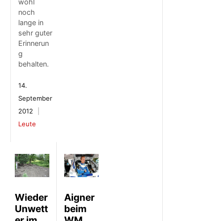
wohl
noch
lange in
sehr guter
Erinnerun
g
behalten.
14.
September
2012
Leute
Wieder
Aigner
Unwett
beim
er im
WM