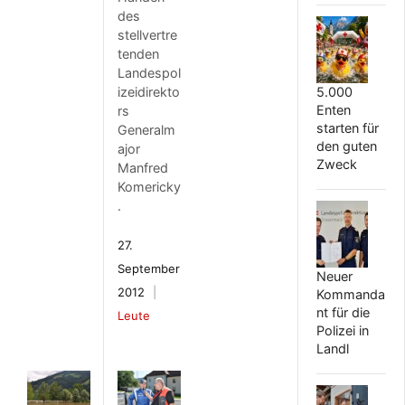
des
stellvertre
tenden
Landespol
izeidirekto
5.000
Enten
rs
starten für
Generalm
den guten
ajor
Zweck
Manfred
Komericky
.
27.
September
Neuer
2012
Kommanda
nt für die
Leute
Polizei in
Landl