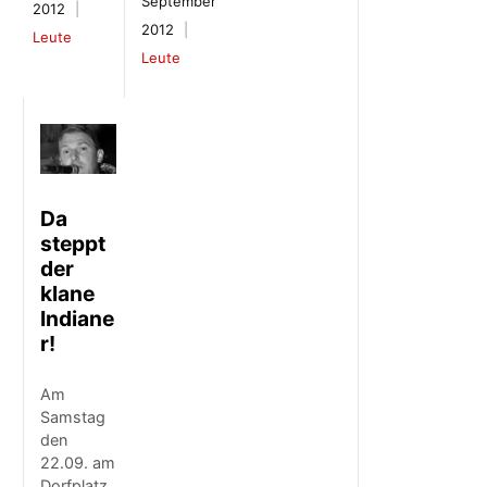
September
2012
2012
Leute
Leute
Da
steppt
der
klane
Indiane
r!
Am
Samstag
den
22.09. am
Dorfplatz