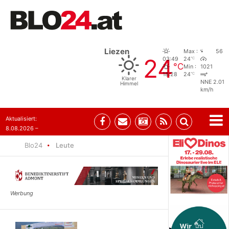
Liezen
Max :
56
24
°C
03:49
24
°C
Min :
1021
°C
18:28
24
Klarer
NNE 2.01
Himmel
km/h
Aktualisiert:
8.08.2026 –
07:35
Blo24
Leute