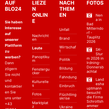
AUF
LIEZE
NACH
FOTOS
BLO24
N
THEM
ONLIN
EN
Nen
a in
E
Sie haben
Bad
Interesse
Mitterndo
Unfall
rf -
auf
Nachricht
Tauplitz
Brand
en
unserer
2026
Plattform
Wirtschaf
Leute
SK-
t
zu
Stur
Panoptiku
werben?
m 2026 in
Politik
m
Irdning-
Dann
Donnersb
Bildung
zögern
Fenstergu
achtal
cker
Sie nicht
Fahndung
Land
und
Kulturelle
esha
s
Einbruch
kontaktier
uptmann
en Sie
besucht
Fotos
Flüchtling
die Firma
uns unter
skrise
Schrottsh
Marktplat
+43
ammer
z
Ukraine