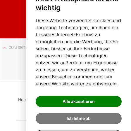
2026
wichtig
Weissenb
ach in
Liezen
Diese Website verwendet Cookies und
Targeting Technologien, um Ihnen ein
besseres Internet-Erlebnis zu
ermöglichen und die Werbung, die Sie
ZUM SEITENANFANG
sehen, besser an Ihre Bedürfnisse
anzupassen. Diese Technologien
Auf BLO24.at werben?
nutzen wir außerdem, um Ergebnisse
+43 (0)664 2226600
zu messen, um zu verstehen, woher
unsere Besucher kommen oder um
unsere Website weiter zu entwickeln.
Home
Suche
Login
Impressum
Datenschutz
Alle akzeptieren
Kontakt
Ich lehne ab