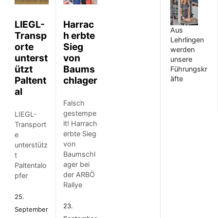
LIEGL-
Harrac
Aus
Transp
h erbte
Lehrlingen
orte
Sieg
werden
unterst
von
unsere
ützt
Baums
Führungskr
Paltent
chlager
äfte
al
Falsch
gestempe
LIEGL-
lt! Harrach
Transport
erbte Sieg
e
von
unterstütz
Baumschl
t
ager bei
Paltentalo
der ARBÖ
pfer
Rallye
25.
23.
September