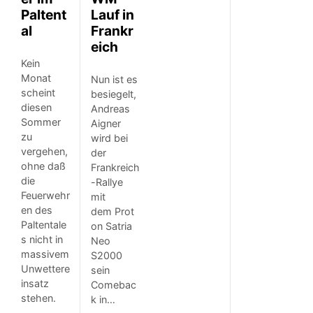
Paltent
Lauf in
al
Frankr
eich
Kein
Monat
Nun ist es
scheint
besiegelt,
diesen
Andreas
Sommer
Aigner
zu
wird bei
vergehen,
der
ohne daß
Frankreich
die
-Rallye
Feuerwehr
mit
en des
dem Prot
Paltentale
on Satria
s nicht in
Neo
massivem
S2000
Unwettere
sein
insatz
Comebac
stehen.
k in…