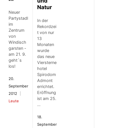
und
Natur
Neuer
Partystadl
In der
im
Rekordzei
Zentrum
t von nur
von
13
Windisch
Monaten
garsten -
wurde
am 21. 9.
das neue
geht´s
Viersterne
los!
hotel
Spirodom
20.
Admont
September
errichtet.
Eröffnung
2012
ist am 25.
Leute
…
18.
September