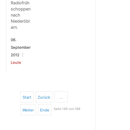
Radiofrüh
schoppen
nach
Niederöbl
arn.
06.
September
2012
Leute
Start
Zurück
…
Seite 149 von 168
Weiter
Ende