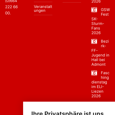
(0)664
2026
Veranstalt
222 66
GSW
ungen
00
.
Fest
SK-
Sturm-
Fans
2026
Bezi
rk-
FF-
Jugend in
Hall bei
Admont
Fasc
hing
dienstag
im ELI-
Liezen
2026
Fasc
hing
Ihre Privatsphäre ist uns
sumzug