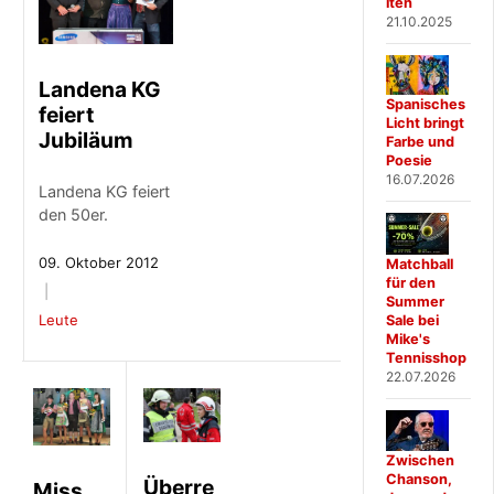
iten
21.10.2025
Landena KG
Spanisches
feiert
Licht bringt
Jubiläum
Farbe und
Poesie
16.07.2026
Landena KG feiert
den 50er.
09. Oktober 2012
Matchball
für den
Summer
Leute
Sale bei
Mike's
Tennisshop
22.07.2026
Zwischen
Chanson,
Überre
Miss