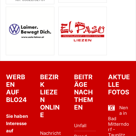
WERB
BEZIR
BEITR
AKTUE
EN
K
ÄGE
LLE
AUF
LIEZE
NACH
FOTOS
BLO24
N
THEM
ONLIN
EN
Nen
a in
E
Sie haben
Bad
Interesse
Mitterndo
Unfall
rf -
auf
Nachricht
Tauplitz