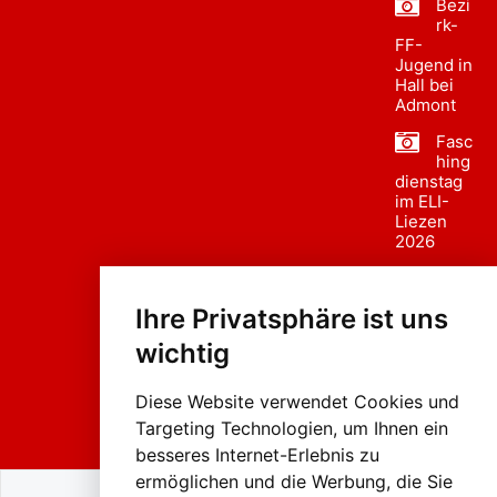
Bezi
rk-
FF-
Jugend in
Hall bei
Admont
Fasc
hing
dienstag
im ELI-
Liezen
2026
Fasc
hing
Ihre Privatsphäre ist uns
sumzug
2026
wichtig
Weissenb
ach in
Liezen
Diese Website verwendet Cookies und
Targeting Technologien, um Ihnen ein
besseres Internet-Erlebnis zu
ermöglichen und die Werbung, die Sie