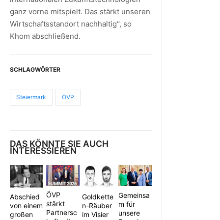
ganz vorne mitspielt. Das stärkt unseren
Wirtschaftsstandort nachhaltig“, so
Khom abschließend.
SCHLAGWÖRTER
Steiermark
ÖVP
DAS KÖNNTE SIE AUCH
INTERESSIEREN
ÖVP
Gemeinsa
Abschied
Goldkette
stärkt
m für
von einem
n-Räuber
Partnersc
unsere
großen
im Visier