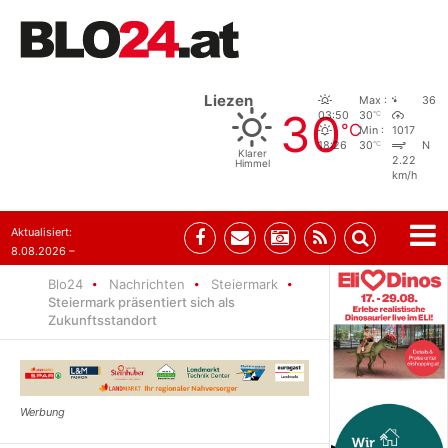
Liezen
Max :
36
30
°C
03:50
30
°C
Min :
1017
°C
18:26
30
N
Klarer
2.22
Himmel
km/h
Aktualisiert:
8.08.2026 –
07:35
Blo24
Nachrichten
Steiermark
Steiermark präsentiert sich als
Zukunftsstandort