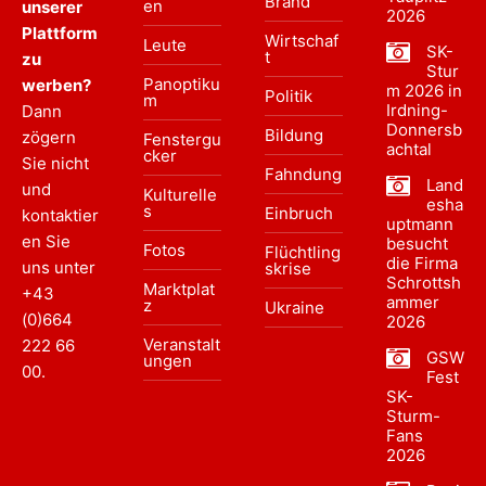
Brand
en
unserer
2026
Plattform
Wirtschaf
Leute
SK-
t
zu
Stur
Panoptiku
werben?
m 2026 in
Politik
m
Irdning-
Dann
Donnersb
Bildung
zögern
Fenstergu
achtal
cker
Sie nicht
Fahndung
Land
und
Kulturelle
esha
s
Einbruch
kontaktier
uptmann
en Sie
besucht
Fotos
Flüchtling
die Firma
uns unter
skrise
Schrottsh
Marktplat
+43
ammer
z
Ukraine
(0)664
2026
Veranstalt
222 66
GSW
ungen
00
.
Fest
SK-
Sturm-
Fans
2026