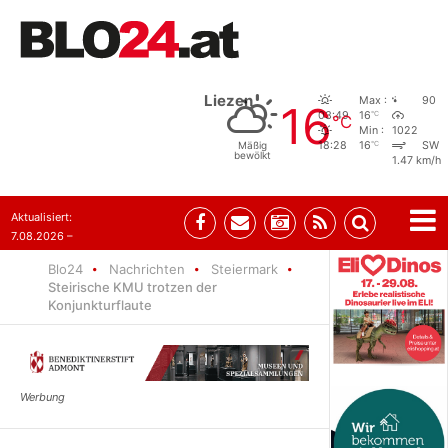
Liezen
Max :
90
16
°C
03:49
16
°C
Min :
1022
°C
Mäßig
18:28
16
SW
bewölkt
1.47 km/h
Aktualisiert:
7.08.2026 –
09:05
Blo24
Nachrichten
Steiermark
Steirische KMU trotzen der
Konjunkturflaute