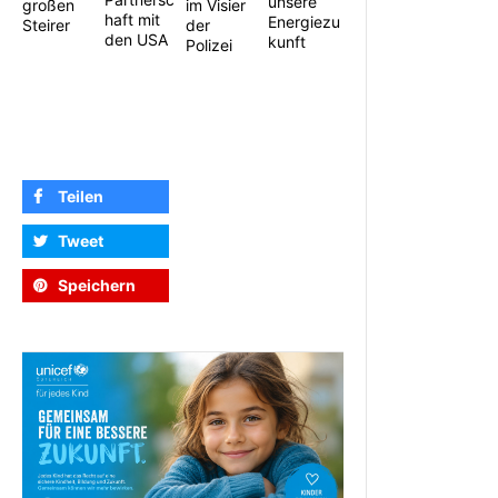
unsere
großen
im Visier
haft mit
Energiezu
Steirer
der
den USA
kunft
Polizei
Teilen
Tweet
Speichern