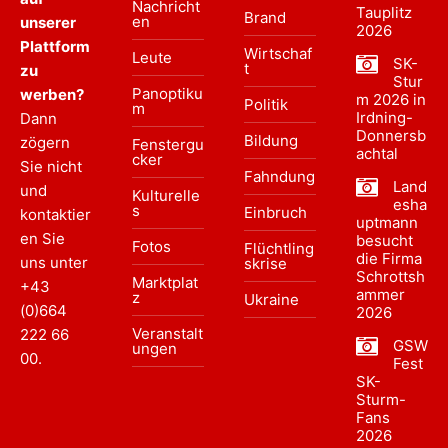
Nachricht
Tauplitz
Brand
en
unserer
2026
Plattform
Wirtschaf
Leute
SK-
t
zu
Stur
Panoptiku
werben?
m 2026 in
Politik
m
Irdning-
Dann
Donnersb
Bildung
zögern
Fenstergu
achtal
cker
Sie nicht
Fahndung
Land
und
Kulturelle
esha
s
Einbruch
kontaktier
uptmann
en Sie
besucht
Fotos
Flüchtling
die Firma
uns unter
skrise
Schrottsh
Marktplat
+43
ammer
z
Ukraine
(0)664
2026
Veranstalt
222 66
GSW
ungen
00
.
Fest
SK-
Sturm-
Fans
2026