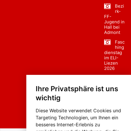
Bezi
rk-
FF-
Jugend in
Hall bei
Admont
Fasc
hing
dienstag
im ELI-
Liezen
2026
Fasc
hing
Ihre Privatsphäre ist uns
sumzug
2026
wichtig
Weissenb
ach in
Liezen
Diese Website verwendet Cookies und
Targeting Technologien, um Ihnen ein
besseres Internet-Erlebnis zu