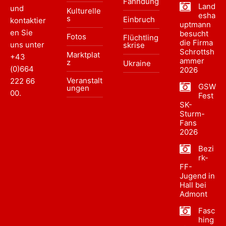
Fahndung
Land
und
Kulturelle
esha
s
Einbruch
kontaktier
uptmann
en Sie
besucht
Fotos
Flüchtling
die Firma
uns unter
skrise
Schrottsh
Marktplat
+43
ammer
z
Ukraine
(0)664
2026
Veranstalt
222 66
GSW
ungen
00
.
Fest
SK-
Sturm-
Fans
2026
Bezi
rk-
FF-
Jugend in
Hall bei
Admont
Fasc
hing