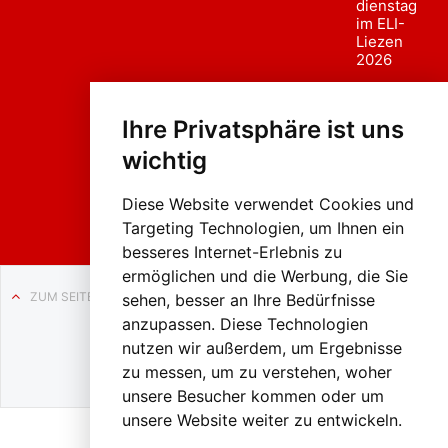
dienstag
im ELI-
Liezen
2026
Fasc
hing
Ihre Privatsphäre ist uns
sumzug
2026
wichtig
Weissenb
ach in
Liezen
Diese Website verwendet Cookies und
Targeting Technologien, um Ihnen ein
besseres Internet-Erlebnis zu
ermöglichen und die Werbung, die Sie
ZUM SEITENANFANG
sehen, besser an Ihre Bedürfnisse
anzupassen. Diese Technologien
Auf BLO24.at werben?
nutzen wir außerdem, um Ergebnisse
+43 (0)664 2226600
zu messen, um zu verstehen, woher
unsere Besucher kommen oder um
unsere Website weiter zu entwickeln.