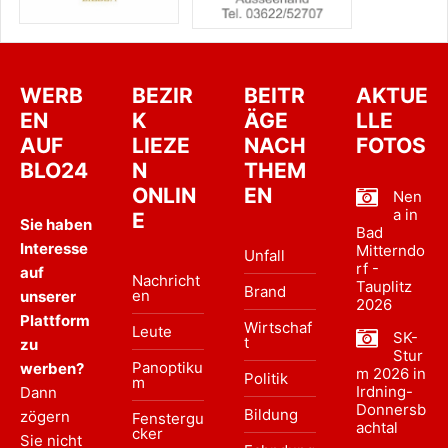
WERB
BEZIR
BEITR
AKTUE
EN
K
ÄGE
LLE
AUF
LIEZE
NACH
FOTOS
BLO24
N
THEM
ONLIN
EN
Nen
a in
E
Sie haben
Bad
Interesse
Mitterndo
Unfall
rf -
auf
Nachricht
Tauplitz
Brand
en
unserer
2026
Plattform
Wirtschaf
Leute
SK-
t
zu
Stur
Panoptiku
werben?
m 2026 in
Politik
m
Irdning-
Dann
Donnersb
Bildung
zögern
Fenstergu
achtal
cker
Sie nicht