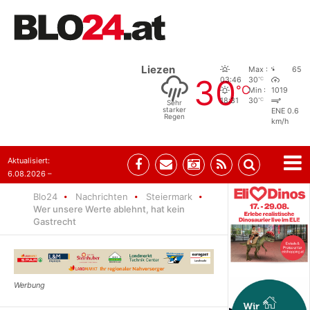
Liezen
Max :
65
30
°C
03:46
30
°C
Min :
1019
°C
18:31
30
Sehr
starker
ENE 0.6
Regen
km/h
Aktualisiert:
6.08.2026 –
10:52
Blo24
Nachrichten
Steiermark
Wer unsere Werte ablehnt, hat kein
Gastrecht