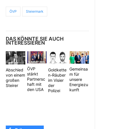
ÖVP
Steiermark
DAS KÖNNTE SIE AUCH
INTERESSIEREN
ÖVP
Gemeinsa
Abschied
Goldkette
stärkt
m für
von einem
n-Räuber
Partnersc
unsere
großen
im Visier
haft mit
Energiezu
Steirer
der
den USA
kunft
Polizei