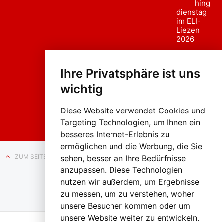
hing
dienstag
im ELI-
Liezen
2026
Fasc
hing
Ihre Privatsphäre ist uns
sumzug
2026
wichtig
Weissenb
ach in
Liezen
Diese Website verwendet Cookies und
Targeting Technologien, um Ihnen ein
besseres Internet-Erlebnis zu
ermöglichen und die Werbung, die Sie
ZUM SEITENANFANG
sehen, besser an Ihre Bedürfnisse
anzupassen. Diese Technologien
Auf BLO24.at werben?
nutzen wir außerdem, um Ergebnisse
+43 (0)664 2226600
zu messen, um zu verstehen, woher
unsere Besucher kommen oder um
unsere Website weiter zu entwickeln.