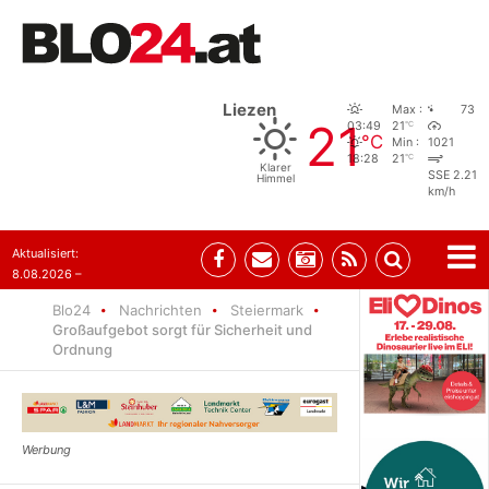
Liezen
Max :
73
21
°C
03:49
21
°C
Min :
1021
°C
18:28
21
Klarer
SSE 2.21
Himmel
km/h
Aktualisiert:
8.08.2026 –
07:35
Blo24
Nachrichten
Steiermark
Großaufgebot sorgt für Sicherheit und
Ordnung