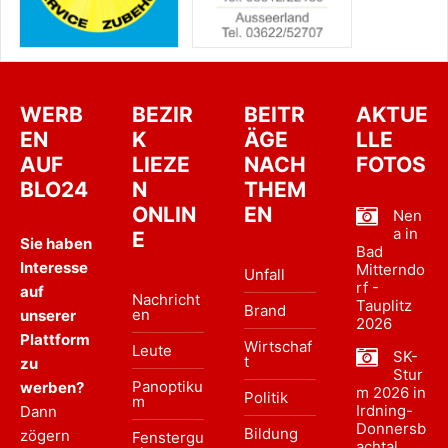
WERB
BEZIR
BEITR
AKTUE
EN
K
ÄGE
LLE
AUF
LIEZE
NACH
FOTOS
BLO24
N
THEM
ONLIN
EN
Nen
a in
E
Sie haben
Bad
Interesse
Mitterndo
Unfall
rf -
auf
Nachricht
Tauplitz
Brand
en
unserer
2026
Plattform
Wirtschaf
Leute
SK-
t
zu
Stur
Panoptiku
werben?
m 2026 in
Politik
m
Irdning-
Dann
Donnersb
Bildung
zögern
Fenstergu
achtal