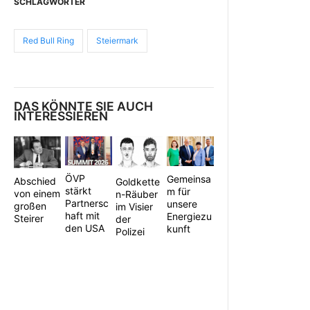
SCHLAGWÖRTER
Red Bull Ring
Steiermark
DAS KÖNNTE SIE AUCH
INTERESSIEREN
ÖVP
Gemeinsa
Abschied
Goldkette
stärkt
m für
von einem
n-Räuber
Partnersc
unsere
großen
im Visier
haft mit
Energiezu
Steirer
der
den USA
kunft
Polizei