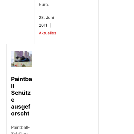
Euro.
28. Juni
2011
Aktuelles
Paintba
ll
Schütz
e
ausgef
orscht
Paintball-
Schütze