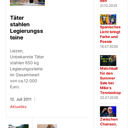
iten
21.10.2025
Täter
stahlen
Spanisches
Legierungss
Licht bringt
teine
Farbe und
Poesie
16.07.2026
Liezen,
Unbekannte Täter
stahlen 650 kg
Matchball
Legierungssteine
für den
im Gesamtwert
Summer
von ca.12.000
Sale bei
Euro.
Mike's
Tennisshop
22.07.2026
12. Juli 2011
Aktuelles
Zwischen
Chanson,