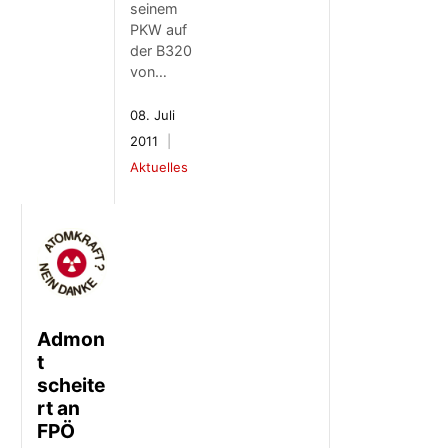
seinem
PKW auf
der B320
von…
08. Juli
2011
Aktuelles
Admon
t
scheite
rt an
FPÖ