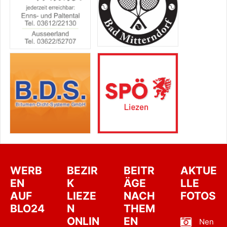
WERB
BEZIR
BEITR
AKTUE
EN
K
ÄGE
LLE
AUF
LIEZE
NACH
FOTOS
BLO24
N
THEM
ONLIN
EN
Nen