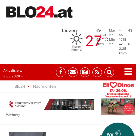
Liezen
Max :
43
27
°C
03:50
27
°C
Min :
1018
°C
18:26
27
N
Klarer
2.25
Himmel
km/h
Aktualisiert:
8.08.2026 –
07:35
Blo24
Nachrichten