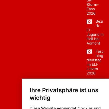
SK-
Sturm-
Fans
2026
Bezi
rk-
FF-
Jugend in
Hall bei
Admont
Fasc
hing
dienstag
im ELI-
Liezen
2026
Fasc
hing
Ihre Privatsphäre ist uns
sumzug
2026
wichtig
Weissenb
ach in
Liezen
Diese Website verwendet Cookies und