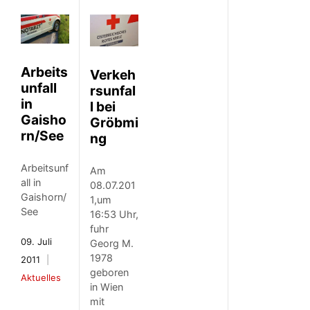
Arbeits
Verkeh
unfall
rsunfal
in
l bei
Gaisho
Gröbmi
rn/See
ng
Arbeitsunf
Am
all in
08.07.201
Gaishorn/
1,um
See
16:53 Uhr,
fuhr
09. Juli
Georg M.
1978
2011
geboren
Aktuelles
in Wien
mit