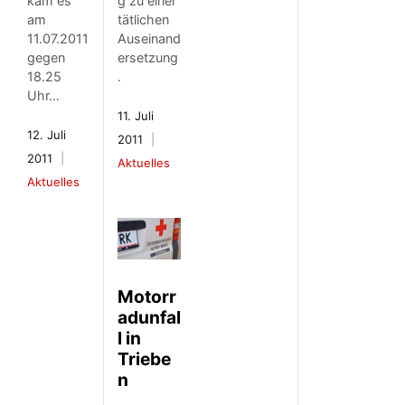
kam es
g zu einer
am
tätlichen
11.07.2011
Auseinand
gegen
ersetzung
18.25
.
Uhr…
11. Juli
12. Juli
2011
2011
Aktuelles
Aktuelles
Motorr
adunfal
l in
Triebe
n