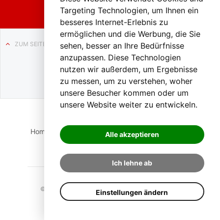
Targeting Technologien, um Ihnen ein
besseres Internet-Erlebnis zu
ermöglichen und die Werbung, die Sie
ZUM SEITENANFANG
sehen, besser an Ihre Bedürfnisse
anzupassen. Diese Technologien
Auf BLO24.at werben?
nutzen wir außerdem, um Ergebnisse
+43 (0)664 2226600
zu messen, um zu verstehen, woher
unsere Besucher kommen oder um
unsere Website weiter zu entwickeln.
Home
Suche
Login
Impressum
Datenschutz
Alle akzeptieren
Kontakt
Ich lehne ab
© 2023 BLO24.at – Bezirk Liezen Online |
Cookies
Einstellungen ändern