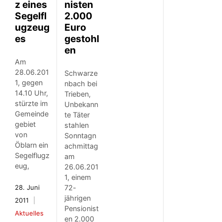
z eines
nisten
Segelfl
2.000
ugzeug
Euro
es
gestohl
en
Am
28.06.201
Schwarze
1, gegen
nbach bei
14.10 Uhr,
Trieben,
stürzte im
Unbekann
Gemeinde
te Täter
gebiet
stahlen
von
Sonntagn
Öblarn ein
achmittag
Segelflugz
am
eug,
26.06.201
1, einem
28. Juni
72-
jährigen
2011
Pensionist
Aktuelles
en 2.000