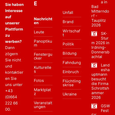
a in
E
Sie haben
Bad
Interesse
Mitterndo
Unfall
rf -
auf
Nachricht
Tauplitz
Brand
en
unserer
2026
Plattform
Wirtschaf
Leute
SK-
t
zu
Stur
Panoptiku
werben?
m 2026 in
Politik
m
Irdning-
Dann
Donnersb
Bildung
zögern
Fenstergu
achtal
cker
Sie nicht
Fahndung
Land
und
Kulturelle
esha
s
Einbruch
kontaktier
uptmann
en Sie
besucht
Fotos
Flüchtling
die Firma
uns unter
skrise
Schrottsh
Marktplat
+43
ammer
z
Ukraine
(0)664
2026
Veranstalt
222 66
GSW
ungen
00
.
Fest