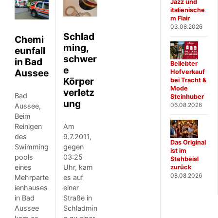
Jazz und
italienische
m Flair
03.08.2026
Schlad
Chemi
ming,
eunfa​ll
schwer
in Bad
Beliebter
e
Aussee
Hofverkauf
Körper
bei Tracht &
Mode
verletz
Bad
Steinhuber
ung
06.08.2026
Aussee,
Beim
Reinigen
Am
des
9.7.2011,
Das Original
Swimming
gegen
ist im
pools
03:25
Stehbeisl
eines
Uhr, kam
zurück
08.08.2026
Mehrparte
es auf
ienhauses
einer
in Bad
Straße in
Aussee
Schladmin