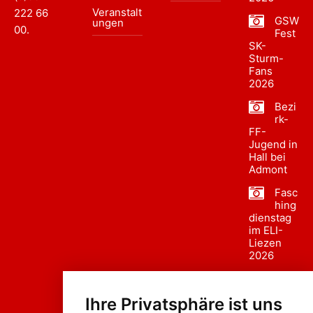
Veranstalt
222 66
GSW
ungen
00
.
Fest
SK-
Sturm-
Fans
2026
Bezi
rk-
FF-
Jugend in
Hall bei
Admont
Fasc
hing
dienstag
im ELI-
Liezen
2026
Fasc
hing
Ihre Privatsphäre ist uns
sumzug