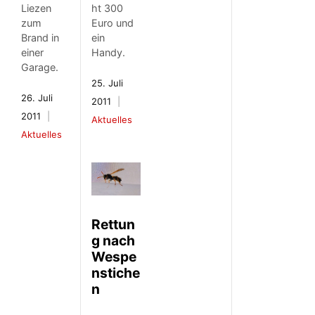
ht 300
Liezen
Euro und
zum
ein
Brand in
Handy.
einer
Garage.
25. Juli
26. Juli
2011
2011
Aktuelles
Aktuelles
Rettun
g nach
Wespe
nstiche
n