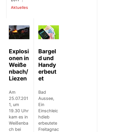
Aktuelles
Bargel
Explosi
d und
onen in
Handy
Weiße
erbeut
nbach/
et
Liezen
Bad
Am
Aussee,
25.07.201
Ein
1, um
Einschleic
19.30 Uhr
hdieb
kam es in
erbeutete
Weißenba
Freitagnac
ch bei