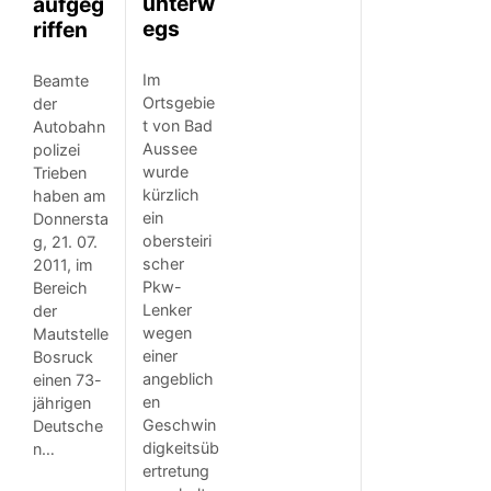
unterw
aufgeg
egs
riffen
Im
Beamte
Ortsgebie
der
t von Bad
Autobahn
Aussee
polizei
wurde
Trieben
kürzlich
haben am
ein
Donnersta
obersteiri
g, 21. 07.
scher
2011, im
Pkw-
Bereich
Lenker
der
wegen
Mautstelle
einer
Bosruck
angeblich
einen 73-
en
jährigen
Geschwin
Deutsche
digkeitsüb
n…
ertretung