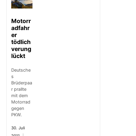
Motorr
adfahr
er
tödlich
verung
lückt
Deutsche
s
Brüderpaa
r prallte
mit dem
Motorrad
gegen
PKW.
30. Juli
2011