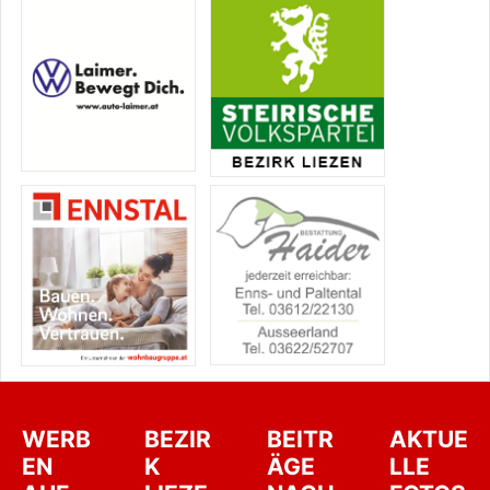
WERB
BEZIR
BEITR
AKTUE
EN
K
ÄGE
LLE