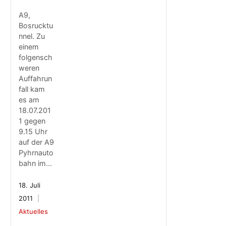
A9,
Bosrucktu
nnel. Zu
einem
folgensch
weren
Auffahrun
fall kam
es am
18.07.201
1 gegen
9.15 Uhr
auf der A9
Pyhrnauto
bahn im…
18. Juli
2011
Aktuelles