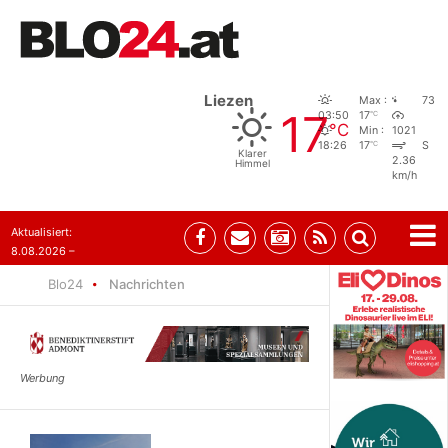
Liezen
Max :
73
17
°C
03:50
17
°C
Min :
1021
°C
18:26
17
S
Klarer
2.36
Himmel
km/h
Aktualisiert:
8.08.2026 –
07:35
Blo24
Nachrichten