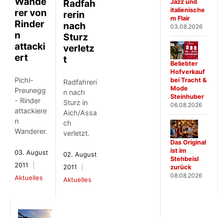
Wande
Radfah
Jazz und
italienische
rer von
rerin
m Flair
Rinder
nach
03.08.2026
n
Sturz
attacki
verletz
ert
t
Beliebter
Hofverkauf
Pichl-
bei Tracht &
Radfahreri
Mode
Preunegg
n nach
Steinhuber
- Rinder
Sturz in
06.08.2026
attackiere
Aich/Assa
n
ch
Wanderer.
verletzt.
Das Original
ist im
03. August
02. August
Stehbeisl
2011
2011
zurück
08.08.2026
Aktuelles
Aktuelles