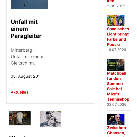
iten
21.10.2025
Unfall mit
einem
Spanisches
Licht bringt
Paragleiter
Farbe und
Poesie
16.07.2026
Mitterberg –
Unfall mit einem
Gleitschirm.
Matchball
03. August 2011
für den
Summer
Sale bei
Aktuelles
Mike's
Tennisshop
22.07.2026
Zwischen
Chanson,