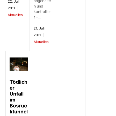
angehalte
22. Juli
n und
2011
kontrollier
Aktuelles
t –…
21. Juli
2011
Aktuelles
Tödlich
er
Unfall
im
Bosruc
ktunnel