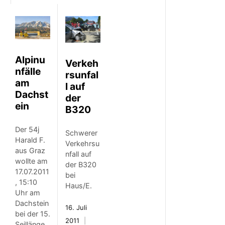
Alpinu
Verkeh
nfälle
rsunfal
am
l auf
Dachst
der
ein
B320
Der 54j
Schwerer
Harald F.
Verkehrsu
aus Graz
nfall auf
wollte am
der B320
17.07.2011
bei
, 15:10
Haus/E.
Uhr am
Dachstein
16. Juli
bei der 15.
2011
Seillänge