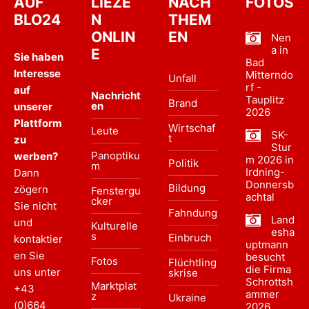
AUF
LIEZE
NACH
FOTOS
BLO24
N
THEM
ONLIN
EN
Nen
a in
E
Sie haben
Bad
Interesse
Mitterndo
Unfall
rf -
auf
Nachricht
Tauplitz
Brand
en
unserer
2026
Plattform
Wirtschaf
Leute
SK-
t
zu
Stur
Panoptiku
werben?
m 2026 in
Politik
m
Irdning-
Dann
Donnersb
Bildung
zögern
Fenstergu
achtal
cker
Sie nicht
Fahndung
Land
und
Kulturelle
esha
s
Einbruch
kontaktier
uptmann
en Sie
besucht
Fotos
Flüchtling
die Firma
uns unter
skrise
Schrottsh
Marktplat
+43
ammer
z
Ukraine
(0)664
2026