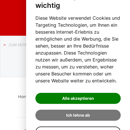
2026
wichtig
Weissenb
ach in
Liezen
Diese Website verwendet Cookies und
Targeting Technologien, um Ihnen ein
besseres Internet-Erlebnis zu
ermöglichen und die Werbung, die Sie
ZUM SEITENANFANG
sehen, besser an Ihre Bedürfnisse
anzupassen. Diese Technologien
Auf BLO24.at werben?
nutzen wir außerdem, um Ergebnisse
+43 (0)664 2226600
zu messen, um zu verstehen, woher
unsere Besucher kommen oder um
unsere Website weiter zu entwickeln.
Home
Suche
Login
Impressum
Datenschutz
Alle akzeptieren
Kontakt
Ich lehne ab