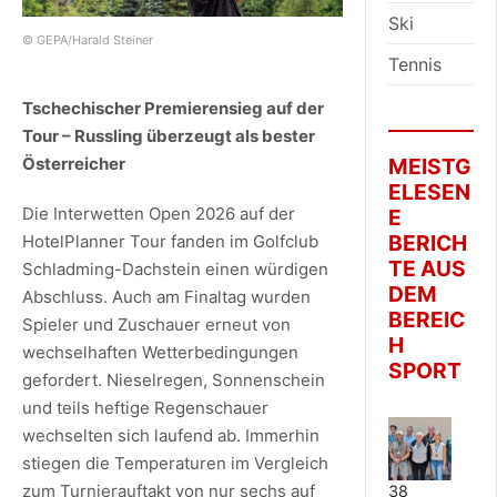
Ski
© GEPA/Harald Steiner
Tennis
Tschechischer Premierensieg auf der
Tour – Russling überzeugt als bester
Österreicher
MEISTG
ELESEN
Die Interwetten Open 2026 auf der
E
BERICH
HotelPlanner Tour fanden im Golfclub
TE AUS
Schladming-Dachstein einen würdigen
DEM
Abschluss. Auch am Finaltag wurden
BEREIC
Spieler und Zuschauer erneut von
H
wechselhaften Wetterbedingungen
SPORT
gefordert. Nieselregen, Sonnenschein
und teils heftige Regenschauer
wechselten sich laufend ab. Immerhin
stiegen die Temperaturen im Vergleich
zum Turnierauftakt von nur sechs auf
38