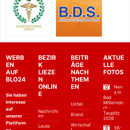
WERB
BEZIR
BEITR
AKTUE
EN
K
ÄGE
LLE
AUF
LIEZE
NACH
FOTOS
BLO24
N
THEM
ONLIN
EN
Nen
a in
E
Sie haben
Bad
Interesse
Mitterndo
Unfall
rf -
auf
Nachricht
Tauplitz
Brand
en
unserer
2026
Plattform
Wirtschaf
Leute
SK-
t
zu