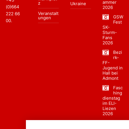
ammer
z
Ukraine
(0)664
2026
Veranstalt
222 66
GSW
ungen
00
.
Fest
SK-
Sturm-
Fans
2026
Bezi
rk-
FF-
Jugend in
Hall bei
Admont
Fasc
hing
dienstag
im ELI-
Liezen
2026
Fasc
hing