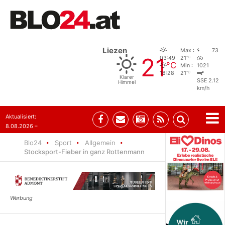
Liezen
Max :
73
21
°C
03:49
21
°C
Min :
1021
°C
18:28
21
Klarer
SSE 2.12
Himmel
km/h
Aktualisiert:
8.08.2026 –
07:35
Blo24
Sport
Allgemein
Stocksport-Fieber in ganz Rottenmann