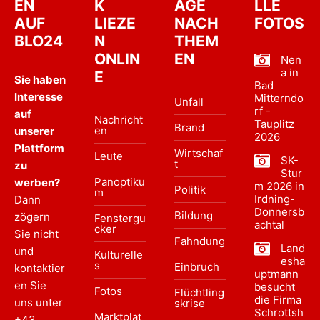
EN
K
ÄGE
LLE
AUF
LIEZE
NACH
FOTOS
BLO24
N
THEM
ONLIN
EN
Nen
a in
E
Sie haben
Bad
Interesse
Mitterndo
Unfall
rf -
auf
Nachricht
Tauplitz
Brand
en
unserer
2026
Plattform
Wirtschaf
Leute
SK-
t
zu
Stur
Panoptiku
werben?
m 2026 in
Politik
m
Irdning-
Dann
Donnersb
Bildung
zögern
Fenstergu
achtal
cker
Sie nicht
Fahndung
Land
und
Kulturelle
esha
s
Einbruch
kontaktier
uptmann
en Sie
besucht
Fotos
Flüchtling
die Firma
uns unter
skrise
Schrottsh
Marktplat
+43