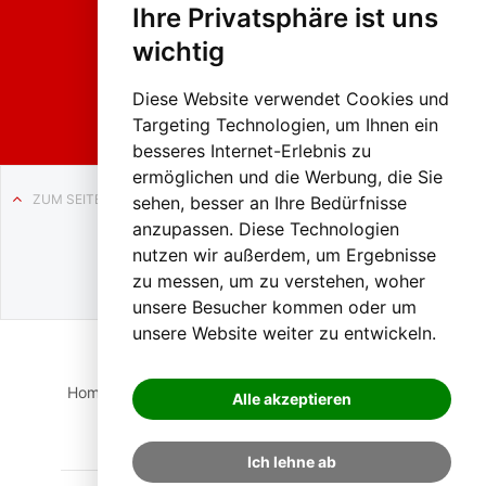
Ihre Privatsphäre ist uns
sumzug
2026
wichtig
Weissenb
ach in
Liezen
Diese Website verwendet Cookies und
Targeting Technologien, um Ihnen ein
besseres Internet-Erlebnis zu
ermöglichen und die Werbung, die Sie
ZUM SEITENANFANG
sehen, besser an Ihre Bedürfnisse
anzupassen. Diese Technologien
Auf BLO24.at werben?
nutzen wir außerdem, um Ergebnisse
+43 (0)664 2226600
zu messen, um zu verstehen, woher
unsere Besucher kommen oder um
unsere Website weiter zu entwickeln.
Home
Suche
Login
Impressum
Datenschutz
Alle akzeptieren
Kontakt
Ich lehne ab