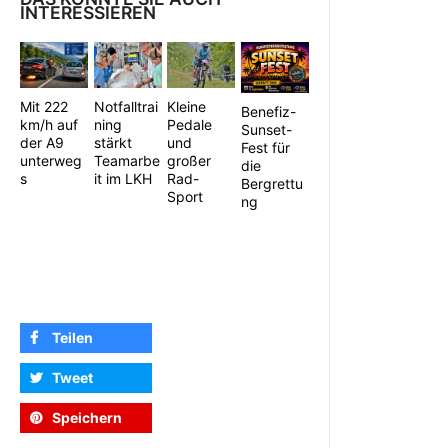
INTERESSIEREN
Mit 222
Kleine
Notfalltrai
Benefiz-
km/h auf
Pedale
ning
Sunset-
der A9
und
stärkt
Fest für
unterweg
großer
Teamarbe
die
s
Rad-
it im LKH
Bergrettu
Sport
ng
Teilen
Tweet
Speichern