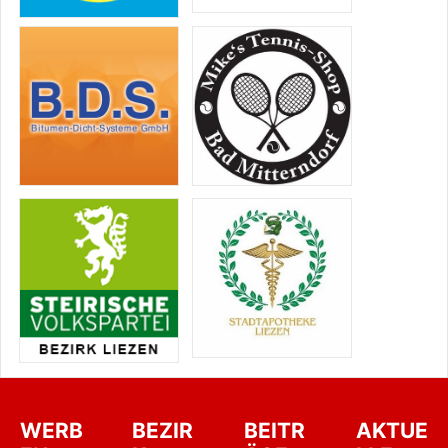
WERB
BEZIR
BEITR
AKTUE