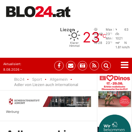
Liezen
Max :
63
23
°C
03:49
23
°C
Min :
1021
°C
Klarer
18:28
23
N
Himmel
1.81 km/h
Aktualisiert:
8.08.2026 –
07:35
Blo24
Sport
Allgemein
Adler von Liezen auch international