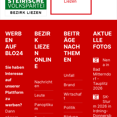
WERB
BEZIR
BEITR
AKTUE
EN
K
ÄGE
LLE
AUF
LIEZE
NACH
FOTOS
BLO24
N
THEM
ONLIN
EN
Nen
a in
E
Sie haben
Bad
Interesse
Mitterndo
Unfall
rf -
auf
Nachricht
Tauplitz
Brand
en
unserer
2026
Plattform
Wirtschaf
Leute
SK-
t
zu
Stur
Panoptiku
werben?
m 2026 in
Politik
m
Irdning-
Dann
Donnersb
Bildung