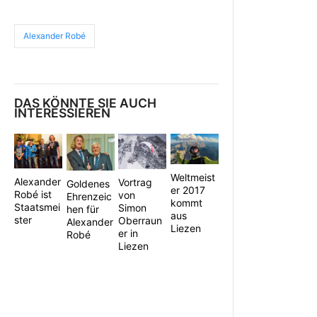
Alexander Robé
DAS KÖNNTE SIE AUCH
INTERESSIEREN
Weltmeist
Alexander
Vortrag
Goldenes
er 2017
Robé ist
von
Ehrenzeic
kommt
Staatsmei
Simon
hen für
aus
ster
Oberraun
Alexander
Liezen
er in
Robé
Liezen