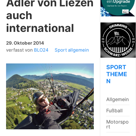
Adler von Liezen
auch
international
29. Oktober 2014
verfasst von
BLO24
Sport allgemein
SPORT
THEME
N
Allgemein
Fußball
Motorspo
rt