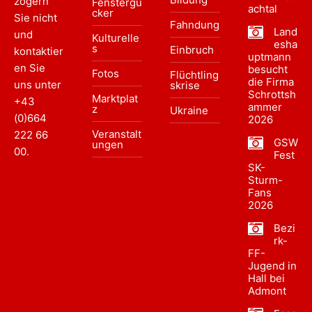
zögern
Fenstergu
achtal
cker
Sie nicht
Fahndung
Land
und
Kulturelle
esha
s
Einbruch
kontaktier
uptmann
en Sie
besucht
Fotos
Flüchtling
die Firma
uns unter
skrise
Schrottsh
Marktplat
+43
ammer
z
Ukraine
(0)664
2026
Veranstalt
222 66
GSW
ungen
00
.
Fest
SK-
Sturm-
Fans
2026
Bezi
rk-
FF-
Jugend in
Hall bei
Admont