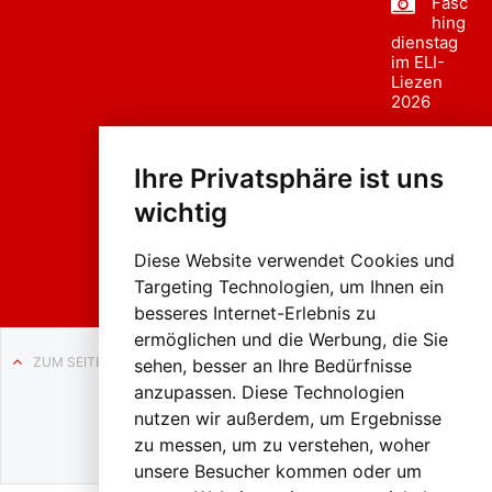
Fasc
hing
dienstag
im ELI-
Liezen
2026
Fasc
hing
Ihre Privatsphäre ist uns
sumzug
2026
wichtig
Weissenb
ach in
Liezen
Diese Website verwendet Cookies und
Targeting Technologien, um Ihnen ein
besseres Internet-Erlebnis zu
ermöglichen und die Werbung, die Sie
ZUM SEITENANFANG
sehen, besser an Ihre Bedürfnisse
anzupassen. Diese Technologien
Auf BLO24.at werben?
nutzen wir außerdem, um Ergebnisse
+43 (0)664 2226600
zu messen, um zu verstehen, woher
unsere Besucher kommen oder um