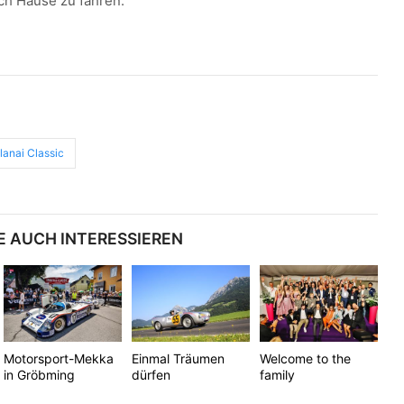
ch Hause zu fahren.
lanai Classic
E AUCH INTERESSIEREN
Motorsport-Mekka
Einmal Träumen
Welcome to the
in Gröbming
dürfen
family