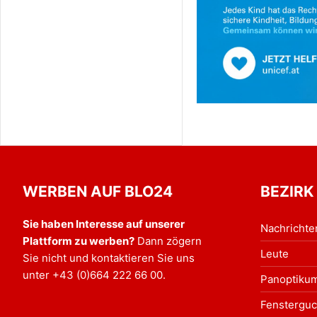
WERBEN AUF BLO24
BEZIRK
Sie haben Interesse auf unserer
Nachrichte
Plattform zu werben?
Dann zögern
Leute
Sie nicht und kontaktieren Sie uns
unter
+43 (0)664 222 66 00
.
Panoptiku
Fensterguc