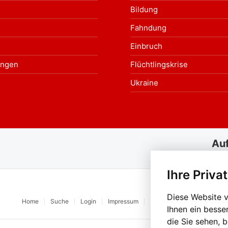
Bildung
Fahndung
Einbruch
ungen
Flüchtlingskrise
Ukraine
Au
Ihre Priva
Diese Website 
Home
Suche
Login
Impressum
Datenschutz
Kontakt
Ihnen ein besse
die Sie sehen, 