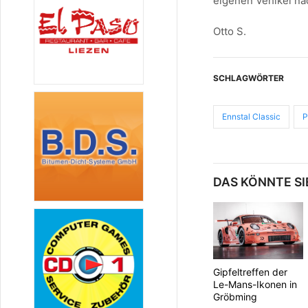
eigenen Vehikel na
Otto S.
SCHLAGWÖRTER
Ennstal Classic
P
DAS KÖNNTE SI
Gipfeltreffen der
Le-Mans-Ikonen in
Gröbming