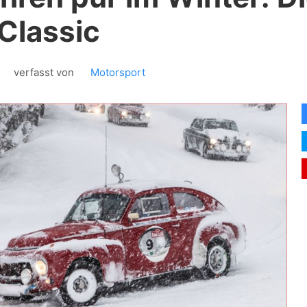
 Classic
9
verfasst von
Motorsport