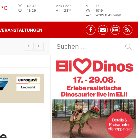
3
°C
03:48
Max : 23
77
°C
°C
18:29
Min : 23
1019
WNW 0.49 km/h
VERANSTALTUNGEN
Stehbeisl Stainach Öffnungszeiten
ie