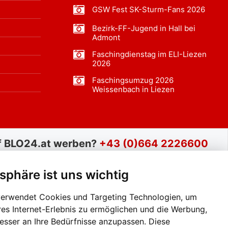
GSW Fest SK-Sturm-Fans 2026
Bezirk-FF-Jugend in Hall bei
Admont
Faschingdienstag im ELI-Liezen
2026
Faschingsumzug 2026
Weissenbach in Liezen
f BLO24.at werben?
+43 (0)664 2226600
tsphäre ist uns wichtig
verwendet Cookies und Targeting Technologien, um
res Internet-Erlebnis zu ermöglichen und die Werbung,
besser an Ihre Bedürfnisse anzupassen. Diese