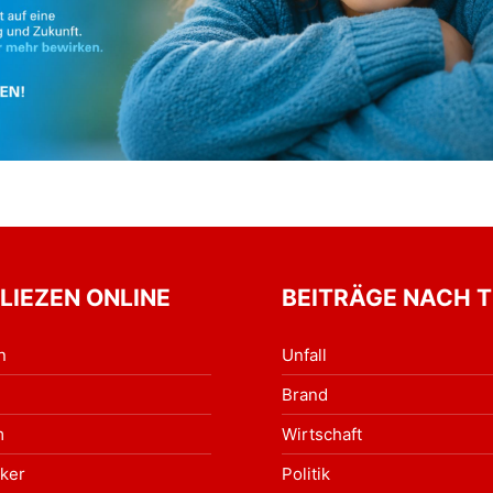
 LIEZEN ONLINE
BEITRÄGE NACH 
n
Unfall
Brand
m
Wirtschaft
ker
Politik