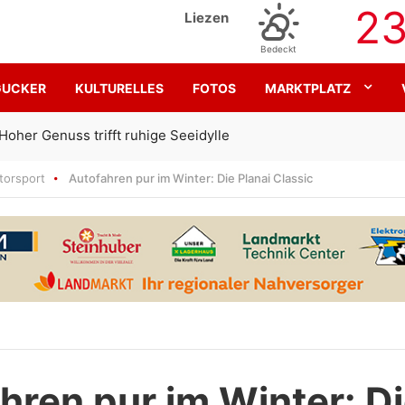
2
Liezen
Bedeckt
GUCKER
KULTURELLES
FOTOS
MARKTPLATZ
Gemeinsam für den SK Sturm
torsport
Autofahren pur im Winter: Die Planai Classic
hren pur im Winter: D