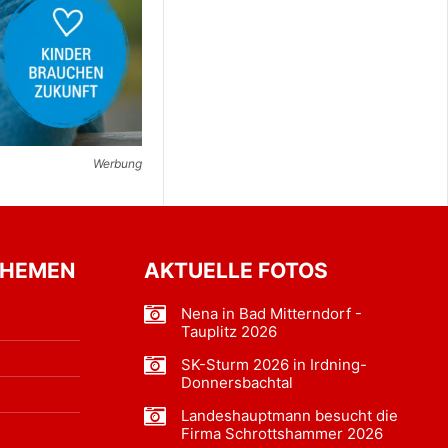
Werbung
THEMEN
AKTUELLE FOTOS
Nena in Bad Mitterndorf -
Tauplitz 2026
SK-Sturm 2026 in Irdning-
Donnersbachtal
Landeshauptmann besucht die
Firma Schrottshammer 2026