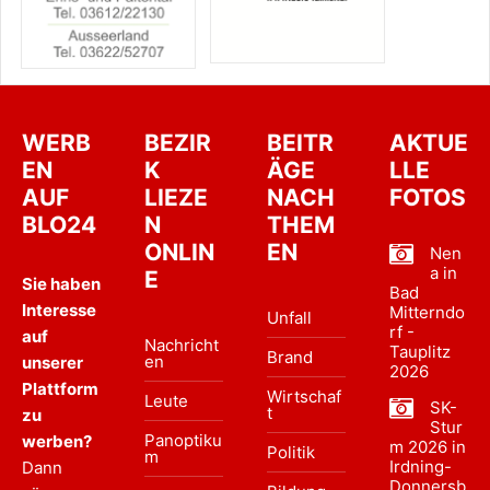
WERB
BEZIR
BEITR
AKTUE
EN
K
ÄGE
LLE
AUF
LIEZE
NACH
FOTOS
BLO24
N
THEM
ONLIN
EN
Nen
a in
E
Sie haben
Bad
Interesse
Mitterndo
Unfall
rf -
auf
Nachricht
Tauplitz
Brand
en
unserer
2026
Plattform
Wirtschaf
Leute
SK-
t
zu
Stur
Panoptiku
werben?
m 2026 in
Politik
m
Irdning-
Dann
Donnersb