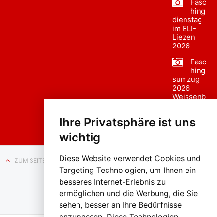
Fasc
hing
dienstag
im ELI-
Liezen
2026
Fasc
hing
sumzug
2026
Weissenb
ach in
Liezen
Ihre Privatsphäre ist uns
wichtig
Diese Website verwendet Cookies und
ZUM SEITENANFANG
Targeting Technologien, um Ihnen ein
Auf BLO24.at werben?
besseres Internet-Erlebnis zu
+43 (0)664 2226600
ermöglichen und die Werbung, die Sie
sehen, besser an Ihre Bedürfnisse
anzupassen. Diese Technologien