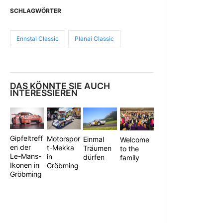
SCHLAGWÖRTER
Ennstal Classic
Planai Classic
DAS KÖNNTE SIE AUCH
INTERESSIEREN
Gipfeltreff
Motorspor
Einmal
Welcome
en der
t-Mekka
Träumen
to the
Le-Mans-
in
dürfen
family
Ikonen in
Gröbming
Gröbming