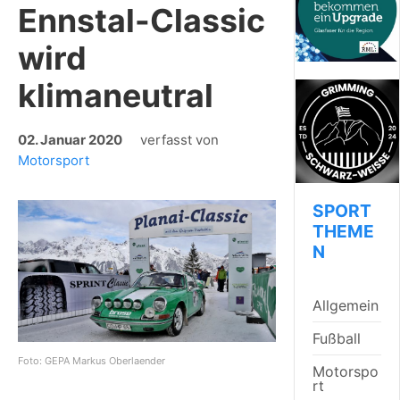
Ennstal-Classic
wird
klimaneutral
02. Januar 2020
verfasst von
Motorsport
SPORT
THEME
N
Allgemein
Fußball
Foto: GEPA Markus Oberlaender
Motorspo
rt