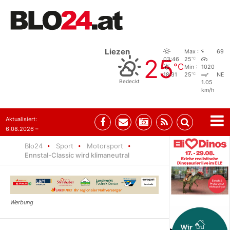
Liezen
Max :
69
25
°C
03:46
25
°C
Min :
1020
°C
18:31
25
NE
Bedeckt
1.05
km/h
Aktualisiert:
6.08.2026 –
08:29
Blo24
Sport
Motorsport
Ennstal-Classic wird klimaneutral