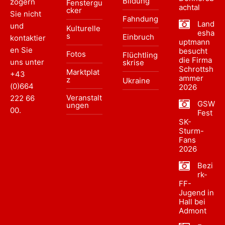
Bildung
zögern
Fenstergu
achtal
cker
Sie nicht
Fahndung
Land
und
Kulturelle
esha
s
Einbruch
kontaktier
uptmann
en Sie
besucht
Fotos
Flüchtling
die Firma
uns unter
skrise
Schrottsh
Marktplat
+43
ammer
z
Ukraine
(0)664
2026
Veranstalt
222 66
GSW
ungen
00
.
Fest
SK-
Sturm-
Fans
2026
Bezi
rk-
FF-
Jugend in
Hall bei
Admont